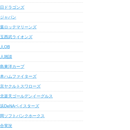
日ドラゴンズ
ジャパン
葉ロッテマリーンズ
玉西武ライオンズ
人OB
人雑談
島東洋カープ
本ハムファイターズ
京ヤクルトスワローズ
北楽天ゴールデンイーグルス
浜DeNAベイスターズ
岡ソフトバンクホークス
合実況