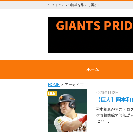
ジャイアンツの情報を早くお届け！
ホーム
HOME
> アーカイブ
2026年1月2日
MLB
【巨人】岡本和
岡本和真がアストロズ
や情報錯綜で誤報説も
277: …