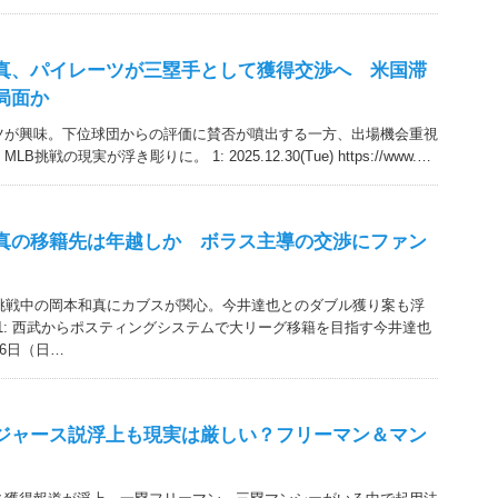
真、パイレーツが三塁手として獲得交渉へ 米国滞
局面か
ツが興味。下位球団からの評価に賛否が噴出する一方、出場機会重視
戦の現実が浮き彫りに。 1: 2025.12.30(Tue) https://www.…
真の移籍先は年越しか ボラス主導の交渉にファン
B挑戦中の岡本和真にカブスが関心。今井達也とのダブル獲り案も浮
01: 西武からポスティングシステムで大リーグ移籍を目指す今井達也
26日（日…
ジャース説浮上も現実は厳しい？フリーマン＆マン