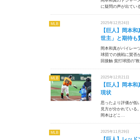
岡本和真のドジャー
に疑問の声が出ている。 1: 
2025年12月24日
MLB
【巨人】岡本和
世主」と期待も
岡本和真がパイレー
球団での挑戦に賛否が
回接触 貧打球団の“救
2025年12月21日
MLB
【巨人】岡本和
現状
思ったより評価が低
見方が分かれている。 
岡本はどこ…
2025年11月29日
MLB
【巨人】レッド