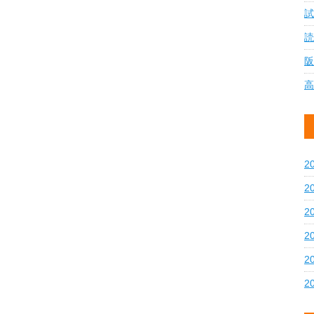
試
読
阪
高
2
2
2
2
2
2