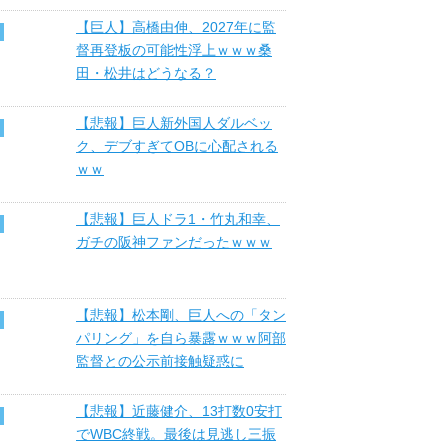
【巨人】高橋由伸、2027年に監
督再登板の可能性浮上ｗｗｗ桑
田・松井はどうなる？
【悲報】巨人新外国人ダルベッ
ク、デブすぎてOBに心配される
ｗｗ
【悲報】巨人ドラ1・竹丸和幸、
ガチの阪神ファンだったｗｗｗ
【悲報】松本剛、巨人への「タン
パリング」を自ら暴露ｗｗｗ阿部
監督との公示前接触疑惑に
【悲報】近藤健介、13打数0安打
でWBC終戦。最後は見逃し三振