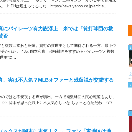
ス獲得報道が浮上。一塁フリーマン、三塁マンシーがいる中で起用法
DHは埋まってるしな https://news.yahoo.co.jp/article…
真にパイレーツ有力説浮上 米では「貧打球団の救
賛否
ツと複数回接触と報道。貧打の救世主として期待される一方、最下位
分かれた。 485: 岡本和真、積極補強をすすめるパイレーツと複数
世主”に…
真、実は不人気？MLBオファーと残留説が交錯する
いのではと不安視する声が噴出。一方で複数球団の関心報道もあり、
99: 岡本が思った以上に不人気らしいな ちょっと心配だわ 279:
ソックスが岡本に本気！？ → ファン「東地区は地