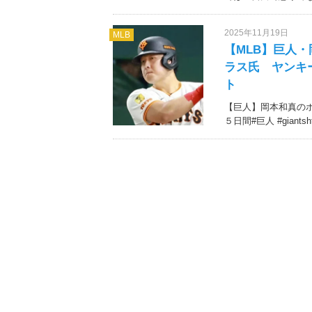
2025年11月19日
MLB
【MLB】巨人
ラス氏 ヤンキ
ト
【巨人】岡本和真の
５日間#巨人 #giantsh