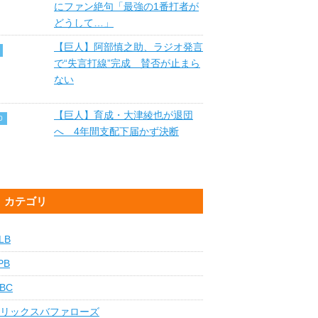
にファン絶句「最強の1番打者が
どうして…」
【巨人】阿部慎之助、ラジオ発言
で“失言打線”完成 賛否が止まら
ない
【巨人】育成・大津綾也が退団
へ 4年間支配下届かず決断
カテゴリ
LB
PB
BC
リックスバファローズ