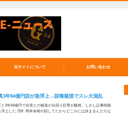
当サイトについて
お問い合わせ
真3年94億円説が急浮上→誤報疑惑でスレ大混乱
と3年94億円で合意との報道が出回り巨専が騒然。しかし記事削除
浮上した 258: 岡本余裕の顔してたからどこかには決まるんだろな