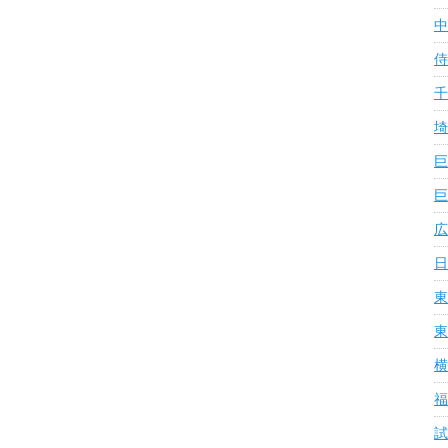
中
侍
千
埼
巨
巨
広
日
東
東
横
福
試