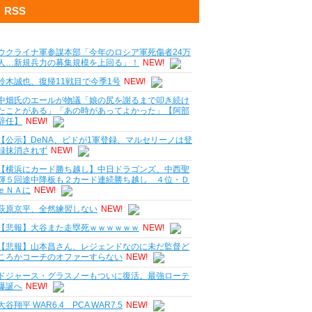
RSS
ウクライナ軍参謀本部「今年のロシア軍死傷者24万
人…新規兵力の募集規模を上回る」！
NEW!
鈴木誠也、復帰11戦目で今季1号
NEW!
中畑氏のエールが物議「娘の尻を謝るまで叩き続け
たことがある」「あの時があってよかった」【阿部
辞任】
NEW!
【公示】DeNA、ビドが1軍登録、マルセリーノは登
録抹消されず
NEW!
【横浜にカード勝ち越し】中日ドラゴンズ、中西聖
輝５回途中降板も２カード連続勝ち越し ４位・Ｄ
ｅＮＡに
NEW!
萩原京平、全然練習しない
NEW!
【悲報】大谷また走塁死ｗｗｗｗｗｗ
NEW!
【悲報】山本昌さん、レジェンドなのに未だ監督ど
ころかコーチのオファーすらない
NEW!
ドジャース・グラスノーもついに復活。最強ローテ
爆誕へ
NEW!
大谷翔平 WAR6.4 PCA WAR7.5
NEW!