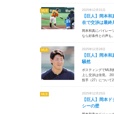
2025年12月31日
MLB
【巨人】岡本和
在で交渉は最終
岡本和真にパイレー
なら好条件との声も。MLB挑
2025年12月28日
MLB
【巨人】岡本和
騒然
ポスティングでML
上し交渉は佳境。 2
投手（27）について
2025年12月25日
MLB
【巨人】岡本ド
シーの壁