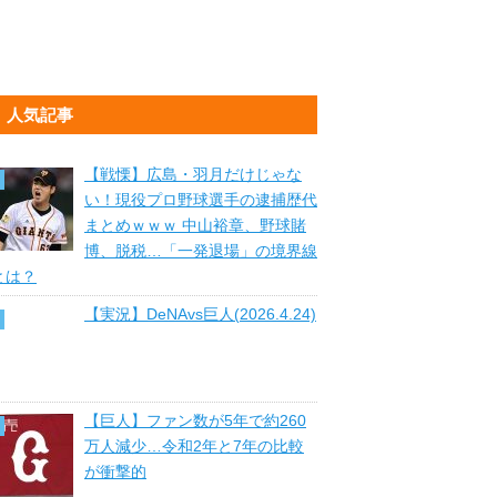
人気記事
【戦慄】広島・羽月だけじゃな
い！現役プロ野球選手の逮捕歴代
まとめｗｗｗ 中山裕章、野球賭
博、脱税…「一発退場」の境界線
とは？
【実況】DeNAvs巨人(2026.4.24)
【巨人】ファン数が5年で約260
万人減少…令和2年と7年の比較
が衝撃的