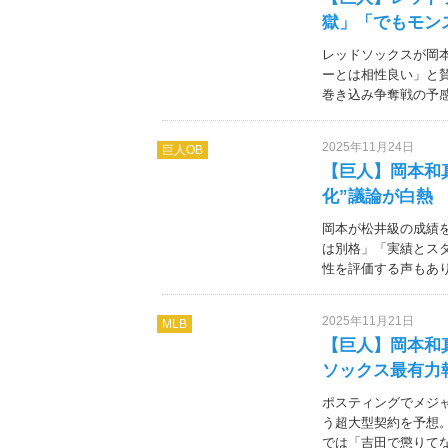
獄」「でもモン
レッドソックスが岡
ーとは相性良い」と賛
巻き込み争奪戦の予感
2025年11月24日
巨人OB
【巨人】岡本和
化”議論が白熱
岡本が松井級の成績を
は別格」「実績とス
性を評価する声もあ
2025年11月21日
MLB
【巨人】岡本和真
ソックス最有力
ポスティングでメジャ
う超大型契約を予想。
では「吉田で懲りて