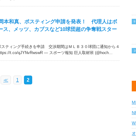
・岡本和真、ポスティング申請を発表！ 代理人はボ
ース、メッツ、カブスなど10球団超の争奪戦スター
ポスティング手続きを申請 交渉期間はＭＬＢ３０球団に通知から４
ttps://t.co/qJYNvRwswR — スポーツ報知 巨人取材班 (@hoch…
≪
1
2
M
N
W
オ