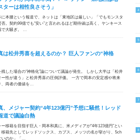
スターは相性良さそう」
本に本腰という報道で、ネットは「東地区は厳しい」「でもモンスタ
否。契約99億でも“安い”と言われるほど期待値は高く、ヤンキース
で大騒ぎ。 …
真は松井秀喜を超えるのか？ 巨人ファンの“神格
残した場合の“神格化”論について議論が発生。 しかし大半は「松井
ター性が違う」と松井秀喜の圧倒評価。 一方で岡本の安定感や将来
り、両者の価値を…
、メジャー契約“4年123億円”予想に騒然！レッド
報道で議論白熱
ー移籍を目指す巨人・岡本和真に、米メディアが“4年123億円”とい
移籍先としてレッドソックス、カブス、メッツの名が挙がり、5ch
ないのか」「…