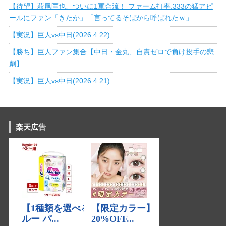
【待望】萩尾匡也、ついに1軍合流！ ファーム打率.333の猛アピ
ールにファン「きたか」「言ってるそばから呼ばれたｗ」
【実況】巨人vs中日(2026.4.22)
【勝ち】巨人ファン集合【中日・金丸、自責ゼロで負け投手の悲
劇】
【実況】巨人vs中日(2026.4.21)
楽天広告