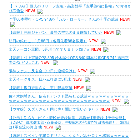
【FRIDAY】巨人のリリーフ左腕・高梨雄平「左手薬指に指輪」でお泊ま
り不倫愛
NEW!
昨季60本塁打・OPS.948の『カル・ローリー』さんの今季の成績
NEW!
【悲報】井端ジャパン、最悪の空気のまま解散していた
NEW!
明日の銀だこ、1舟88円（各店先着88名限定）
NEW!
楽天ノーコン軍団、5死球当ててサヨナラ負けｗ
NEW!
【悲報】村上宗隆OPS.895 鈴木誠也OPS.840 岡本和真OPS.742 吉田正
尚OPS.740←これ
NEW!
阪神ファン、反省会（中日に逆転負け）
NEW!
楽天イーグルス、日ハム打線に5死球
NEW!
【悲報】坂口杏里さん、更に限界突破
NEW!
佐々木朗希さん、信者もアンチも黙らせる成績ｗｗｗｗｗｗｗｗｗｗｗ
ｗｗｗｗｗｗｗｗｗｗｗｗｗｗｗｗｗｗｗｗｗｗｗｗｗｗｗ
NEW!
【ウマ娘】スズカさんと同じ声と聞いて驚いたキャラ
NEW!
【公示】DeNA、ビド・若松が登録抹消、馬場が1軍登録【予告先発】
（DB-C）篠木健太郎×斉藤優汰、中6篠木の登場で竹田祐先送り、3戦目
は1軍合流の片山 他
NEW!
【速報】スペイン主将ロドリさん…なんとバルセロナへ移籍ｗｗｗｗｗ