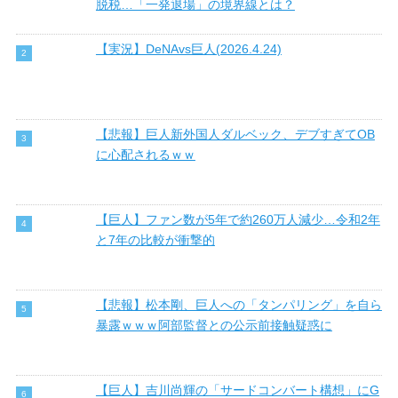
脱税…「一発退場」の境界線とは？
【実況】DeNAvs巨人(2026.4.24)
【悲報】巨人新外国人ダルベック、デブすぎてOB
に心配されるｗｗ
【巨人】ファン数が5年で約260万人減少…令和2年
と7年の比較が衝撃的
【悲報】松本剛、巨人への「タンパリング」を自ら
暴露ｗｗｗ阿部監督との公示前接触疑惑に
【巨人】吉川尚輝の「サードコンバート構想」にG