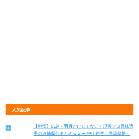
人気記事
【戦慄】広島・羽月だけじゃない！現役プロ野球選
手の逮捕歴代まとめｗｗｗ 中山裕章、野球賭博、