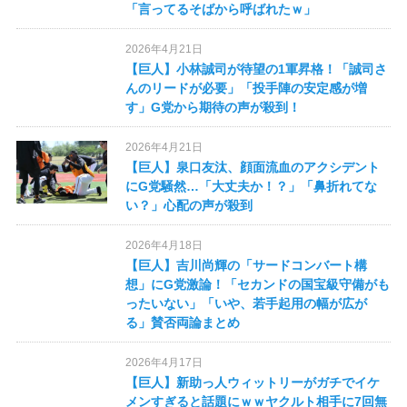
「言ってるそばから呼ばれたｗ」
2026年4月21日
【巨人】小林誠司が待望の1軍昇格！「誠司さ
んのリードが必要」「投手陣の安定感が増
す」G党から期待の声が殺到！
2026年4月21日
【巨人】泉口友汰、顔面流血のアクシデント
にG党騒然…「大丈夫か！？」「鼻折れてな
い？」心配の声が殺到
2026年4月18日
【巨人】吉川尚輝の「サードコンバート構
想」にG党激論！「セカンドの国宝級守備がも
ったいない」「いや、若手起用の幅が広が
る」賛否両論まとめ
2026年4月17日
【巨人】新助っ人ウィットリーがガチでイケ
メンすぎると話題にｗｗヤクルト相手に7回無