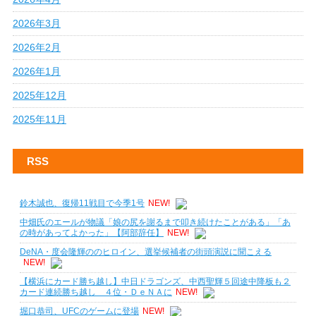
2026年3月
2026年2月
2026年1月
2025年12月
2025年11月
RSS
鈴木誠也、復帰11戦目で今季1号
NEW!
中畑氏のエールが物議「娘の尻を謝るまで叩き続けたことがある」「あ
の時があってよかった」【阿部辞任】
NEW!
DeNA・度会隆輝ののヒロイン、選挙候補者の街頭演説に聞こえる
NEW!
【横浜にカード勝ち越し】中日ドラゴンズ、中西聖輝５回途中降板も２
カード連続勝ち越し ４位・ＤｅＮＡに
NEW!
堀口恭司、UFCのゲームに登場
NEW!