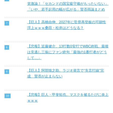
党激論！「セカンドの国宝級守備がもったいない」
「いや、若手起用の幅が広がる」賛否両論まとめ
【巨人】高橋由伸、2027年に監督再登板の可能性
浮上ｗｗｗ桑田・松井はどうなる？
【悲報】近藤健介、13打数0安打でWBC終戦。最後
は見逃し三振にファン絶句「最強の1番打者がどう
して…」
【巨人】阿部慎之助、ラジオ発言で“失言打線”完
成 賛否が止まらない
【悲報】巨人・甲斐拓也、マスクを被るたびに炎上
ｗｗｗ