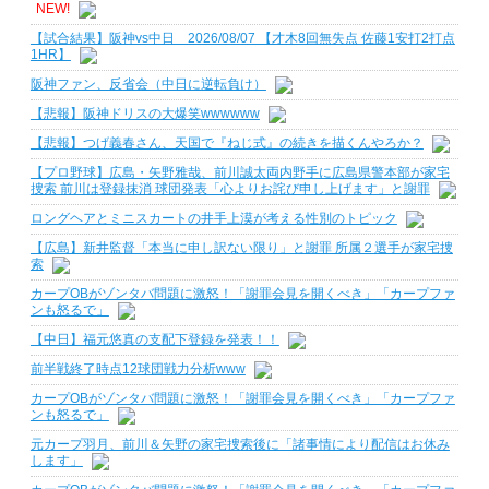
NEW!
【試合結果】阪神vs中日 2026/08/07 【才木8回無失点 佐藤1安打2打点
1HR】
阪神ファン、反省会（中日に逆転負け）
【悲報】阪神ドリスの大爆笑wwwwww
【悲報】つげ義春さん、天国で『ねじ式』の続きを描くんやろか？
【プロ野球】広島・矢野雅哉、前川誠太両内野手に広島県警本部が家宅
捜索 前川は登録抹消 球団発表「心よりお詫び申し上げます」と謝罪
ロングヘアとミニスカートの井手上漠が考える性別のトピック
【広島】新井監督「本当に申し訳ない限り」と謝罪 所属２選手が家宅捜
索
カープOBがゾンタバ問題に激怒！「謝罪会見を開くべき」「カープファ
ンも怒るで」
【中日】福元悠真の支配下登録を発表！！
前半戦終了時点12球団戦力分析www
カープOBがゾンタバ問題に激怒！「謝罪会見を開くべき」「カープファ
ンも怒るで」
元カープ羽月、前川＆矢野の家宅捜索後に「諸事情により配信はお休み
します」