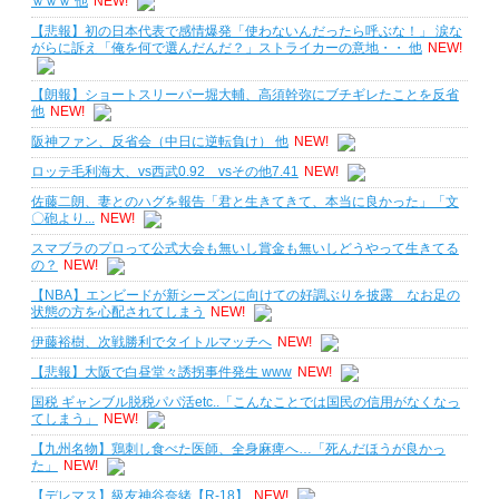
ｗｗｗ 他
NEW!
【悲報】初の日本代表で感情爆発「使わないんだったら呼ぶな！」 涙な
がらに訴え「俺を何で選んだんだ？」ストライカーの意地・・ 他
NEW!
【朗報】ショートスリーパー堀大輔、高須幹弥にブチギレたことを反省
他
NEW!
阪神ファン、反省会（中日に逆転負け） 他
NEW!
ロッテ毛利海大、vs西武0.92 vsその他7.41
NEW!
佐藤二朗、妻とのハグを報告「君と生きてきて、本当に良かった」「文
〇砲より...
NEW!
スマブラのプロって公式大会も無いし賞金も無いしどうやって生きてる
の？
NEW!
【NBA】エンビードが新シーズンに向けての好調ぶりを披露 なお足の
状態の方を心配されてしまう
NEW!
伊藤裕樹、次戦勝利でタイトルマッチへ
NEW!
【悲報】大阪で白昼堂々誘拐事件発生 www
NEW!
国税 ギャンブル脱税パパ活etc..「こんなことでは国民の信用がなくなっ
てしまう」
NEW!
【九州名物】鶏刺し食べた医師、全身麻痺へ…「死んだほうが良かっ
た」
NEW!
【デレマス】級友神谷奈緒【R-18】
NEW!