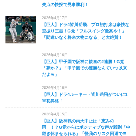
失点の快投で見事勝利！
2026年4月17日
【巨人】ドラ4皆川岳飛、プロ初打席は豪快な
空振り三振！G党「フルスイング最高や！」
「間違いなく将来大物になる」と大絶賛！
2026年4月16日
【巨人】甲子園で阪神に歓喜の2連勝！G党
「夢か？」「甲子園での連勝なんていつ以来
だよｗ」
2026年4月16日
【巨人】ドラ4ルーキー・皆川岳飛がついに1
軍初昇格！
2026年4月15日
【巨人】阪神戦の雨天中止は「恵みの
雨」！？G党からはポジティブな声が殺到「中
継ぎ休ませられる」「怪我のリスク回避でヨ