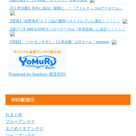
【超悲報】どうか神様…"モドリッチ"手術を発表
【CL準決勝】意外に面白い展開に…！『アトレティコvsアーセナル』
【驚異】”佐野海舟“ドイツ誌の週間ベストイレブンに選出！！！！！
【激アツ】W杯＆NHKサッカーテーマは『米津玄師』に決定！！！！！
【死闘】『バケモンすぎた』CL準決勝＂計9ゴール＂wwwww
Powered by livedoor 相互RSS
RSS配信元
おまとめ
ブルーアンテナ
まとめくすアンテナ
つべこアンテナ