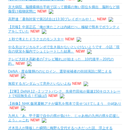
京大病院、脳腫瘍摘出手術で誤って腫瘍の無い部位を摘出 脳幹など損
傷受け植物状態に
NEW!
高野連「暑熱対策で第2試合は13:30プレイボールや！」
NEW!
【悲報】中居正広「俺が来たことは内緒だべ」極秘で熊本でボランティ
アをしていた
NEW!
１秒で考えたドラクエのモンスター
NEW!
やる夫はマジカルチンポで生き抜かないといけないようです 小話「現
在の状況を脳内でシュミレートした結果」
NEW!
テレビ大好き高齢者の｢テレビ離れ｣が始まった…10代後半～20代の
約...
NEW!
DeNA・度会隆輝ののヒロイン、選挙候補者の街頭演説に聞こえる
NEW!
無双するガンダムって意外といないよね
NEW!
【2軍】DeNA 12－2 ソフトバンク、先発竹田祐が最速150キロストレー
トで6回無失点！打線は5
NEW!
【画像】NHK 飯尾夏帆アナが爆乳を熊本で見せつけてしまう ※gifあり
NEW!
九州人「あ、甲子園で自分の県が負けた、じゃあ他の九州の県を応援し
よう」←これ
NEW!
才木浩人が降板した瞬間に梅野も交代するべきだった説、浮上する