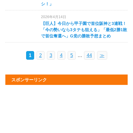
シ！」
2026年4月14日
【巨人】今日から甲子園で首位阪神と3連戦！
「今の勢いなら3タテも狙える」「最低2勝1敗
で首位奪還へ」G党の勝敗予想まとめ
1
2
3
4
5
…
44
≫
スポンサーリンク