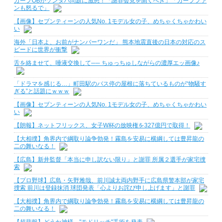
カープOBがゾンタバ問題に激怒！「謝罪会見を開くべき」「カープファ
ンも怒るで」
【画像】セブンティーンの人気No. 1モデル女の子、めちゃくちゃかわい
い
海外「日本よ、お前がナンバーワンだ」 熊本地震直後の日本の対応のス
ピードに世界が衝撃
舌を絡ませて、唾液交換して── ちゅっちゅしながらの濃厚エッ画像♪
「ドラマを感じる…」町田駅のバス停の屋根に落ちているものが“物騒す
ぎる”と話題にｗｗｗ
【画像】セブンティーンの人気No. 1モデル女の子、めちゃくちゃかわい
い
【朗報】ネットフリックス、女子W杯の放映権を327億円で取得！
【大相撲】角界内で綱取り論争勃発！霧島を安易に横綱しては豊昇龍の
二の舞いなる！
【広島】新井監督「本当に申し訳ない限り」と謝罪 所属２選手が家宅捜
索
【プロ野球】広島・矢野雅哉、前川誠太両内野手に広島県警本部が家宅
捜索 前川は登録抹消 球団発表「心よりお詫び申し上げます」と謝罪
【大相撲】角界内で綱取り論争勃発！霧島を安易に横綱しては豊昇龍の
二の舞いなる！