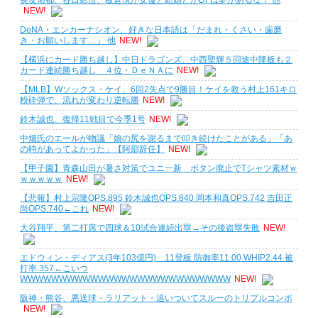
長友佑都、谷口彰悟、板倉滉が女優と結婚とかDFは夢があるな！ 他
NEW!
DeNA・エンカーナシオン、好きな日本語は「だまれ・くさい・歯磨
き・お願いします…」 他
NEW!
【横浜にカード勝ち越し】中日ドラゴンズ、中西聖輝５回途中降板も２
カード連続勝ち越し ４位・ＤｅＮＡに
NEW!
【MLB】Wソックス・ケイ、6回2失点で9勝目！ケイを救う村上161キロ
粉砕弾で、流れが変わり逆転勝
NEW!
鈴木誠也、復帰11戦目で今季1号
NEW!
中畑氏のエールが物議「娘の尻を謝るまで叩き続けたことがある」「あ
の時があってよかった」【阿部辞任】
NEW!
【甲子園】青森山田が暑さ対策でユニ一新 ボタン廃止でTシャツ素材ｗ
ｗｗｗｗｗ
NEW!
【悲報】村上宗隆OPS.895 鈴木誠也OPS.840 岡本和真OPS.742 吉田正
尚OPS.740←これ
NEW!
大谷翔平、第二打席で四球＆10試合連続出塁→その後盗塁失敗
NEW!
エドウィン・ディアス(3年103億円) 11登板 防御率11.00 WHIP2.44 被
打率.357←こいつ
WWWWWWWWWWWWWWWWWWWWWWWWWWW
NEW!
阪神・熊谷、悪送球・ラリアット・追いついてスルーのトリプルコンボ
NEW!