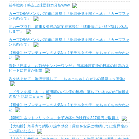
前半戦終了時点12球団戦力分析www
カープOBがゾンタバ問題に激怒！「謝罪会見を開くべき」「カープファ
ンも怒るで」
元カープ羽月、前川＆矢野の家宅捜索後に「諸事情により配信はお休み
します」
カープOBがゾンタバ問題に激怒！「謝罪会見を開くべき」「カープファ
ンも怒るで」
【画像】セブンティーンの人気No. 1モデル女の子、めちゃくちゃかわい
い
海外「日本よ、お前がナンバーワンだ」 熊本地震直後の日本の対応のス
ピードに世界が衝撃
舌を絡ませて、唾液交換して── ちゅっちゅしながらの濃厚エッ画像♪
「ドラマを感じる…」町田駅のバス停の屋根に落ちているものが“物騒す
ぎる”と話題にｗｗｗ
【画像】セブンティーンの人気No. 1モデル女の子、めちゃくちゃかわい
い
【朗報】ネットフリックス、女子W杯の放映権を327億円で取得！
【大相撲】角界内で綱取り論争勃発！霧島を安易に横綱しては豊昇龍の
二の舞いなる！