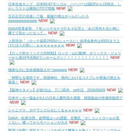
日本生命カップ 日本65-67モンゴル ハーパーは猛DFから15得点、し
かしラストは痛恨のTOで惜敗
NEW!
立石正広の見逃し三振、最後の球はボールだったろ
wwwwwwwwwww
NEW!
DeNA筒香嘉智、７年ぶりサヨナラ打＆３位浮上「あの景色を見た時に
勝てて良かったなって」
NEW!
上原浩治「（ロッテ益田250Sのニュースに）名球会条件は400Sまで上
げたほうが良い」ｗｗｗｗｗｗｗｗ
NEW!
【ロッテ対オリックス20回戦】ロッテ・山口航輝、オリックス・ジェリ
ーから第19号先制2ランホームラン！！！！！！！！！！！！！
NEW!
独身なのに生命保険加入やつwwwww
NEW!
「神聖なる場所です」靖国神社、境内におけるコスプレや軍装の禁止を
発表！
NEW!
【阪神スタメン】2(遊)元山 7(二)高寺 vs中日 2026/08/09
NEW!
日本サッカー協会が4人の日本人審判員を調査 韓国協会の性接待疑惑で
NEW!
シャニマス、ガチでシコらせにくるｗｗｗｗｗ
NEW!
DeNA・松尾汐恩、盗塁阻止への課題、谷繁氏「少しコントロールが良
くない。捕ってからモーションが大き
NEW!
野球は外野に超巨大フェンスを付けて柵越えを無くしてランニングホー