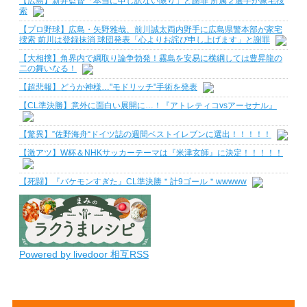
【広島】新井監督「本当に申し訳ない限り」と謝罪 所属２選手が家宅捜
索
【プロ野球】広島・矢野雅哉、前川誠太両内野手に広島県警本部が家宅
捜索 前川は登録抹消 球団発表「心よりお詫び申し上げます」と謝罪
【大相撲】角界内で綱取り論争勃発！霧島を安易に横綱しては豊昇龍の
二の舞いなる！
【超悲報】どうか神様…"モドリッチ"手術を発表
【CL準決勝】意外に面白い展開に…！『アトレティコvsアーセナル』
【驚異】”佐野海舟“ドイツ誌の週間ベストイレブンに選出！！！！！
【激アツ】W杯＆NHKサッカーテーマは『米津玄師』に決定！！！！！
【死闘】『バケモンすぎた』CL準決勝＂計9ゴール＂wwwww
Powered by livedoor 相互RSS