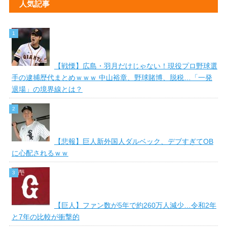
人気記事
【戦慄】広島・羽月だけじゃない！現役プロ野球選
手の逮捕歴代まとめｗｗｗ 中山裕章、野球賭博、脱税…「一発
退場」の境界線とは？
【悲報】巨人新外国人ダルベック、デブすぎてOB
に心配されるｗｗ
【巨人】ファン数が5年で約260万人減少…令和2年
と7年の比較が衝撃的