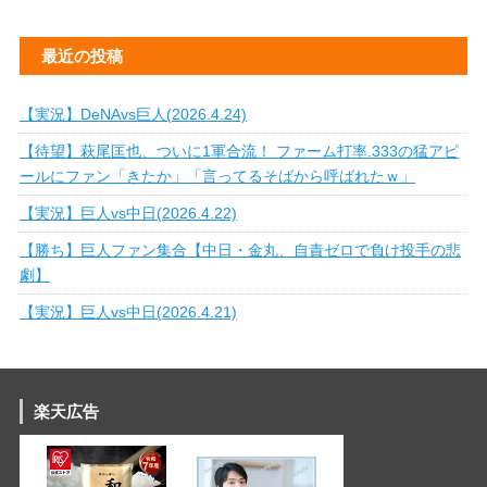
最近の投稿
【実況】DeNAvs巨人(2026.4.24)
【待望】萩尾匡也、ついに1軍合流！ ファーム打率.333の猛アピ
ールにファン「きたか」「言ってるそばから呼ばれたｗ」
【実況】巨人vs中日(2026.4.22)
【勝ち】巨人ファン集合【中日・金丸、自責ゼロで負け投手の悲
劇】
【実況】巨人vs中日(2026.4.21)
楽天広告