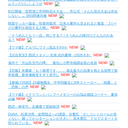
ムランだけにしようぜ
NEW!
8/22開催「琵琶湖三市同時花火大会」、市公式「そんな花火大会は存在
しない」→ SNS阿鼻叫喚
NEW!
韓国サッカー協会、性接待疑惑 日本人審判も含まれると報道 「Jリー
グの審判を統括する人物」
NEW!
「そうめんともう一品」何にする？ | そうめんの味付けどんなのかあ
る？
NEW!
【ウマ娘】アルヴにウマっ気出すｶｲﾁｮｰ
NEW!
【試合実況】西武スタメン 先発:武内夏暉（2026.8.9）
NEW!
省内で「片山氏交代の噂」 後任に小野寺税調会長の名前
NEW!
【悲報】米農家「もう無理です…」。過去最大の在庫を抱える状態で新
米収穫。新米価格安すぎて赤字に
NEW!
【唐揚げ20回】24歳無職女、中学同級生に8年ストーカー…「純愛」と
「恐怖」の声
NEW!
【ウマ娘】イナリワンとバンブーメモリーのお悩み相談コーナー 夏休
み編
NEW!
西武・林安可、左膝痛で登録抹消
NEW!
DeNA・松尾汐恩、盗塁阻止への課題、谷繁氏「少しコントロールが良
くない。捕ってからモーションが大きい」高木豊氏「クセでスタートを
切られている」
NEW!