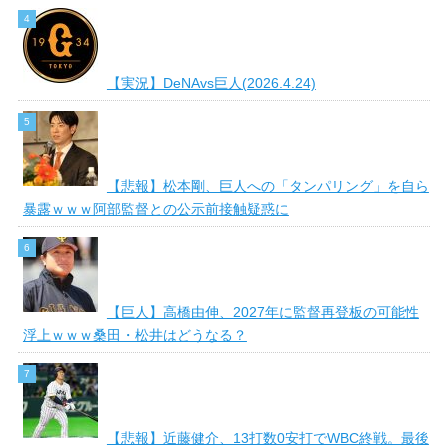
【実況】DeNAvs巨人(2026.4.24)
【悲報】松本剛、巨人への「タンパリング」を自ら
暴露ｗｗｗ阿部監督との公示前接触疑惑に
【巨人】高橋由伸、2027年に監督再登板の可能性
浮上ｗｗｗ桑田・松井はどうなる？
【悲報】近藤健介、13打数0安打でWBC終戦。最後