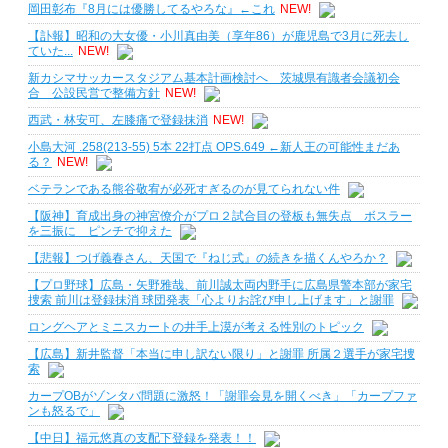
岡田彰布『8月には優勝してるやろな』←これ
NEW!
【訃報】昭和の大女優・小川真由美（享年86）が鹿児島で3月に死去し
ていた...
NEW!
新カシマサッカースタジアム基本計画検討へ 茨城県有識者会議初会
合 公設民営で整備方針
NEW!
西武・林安可、左膝痛で登録抹消
NEW!
小島大河 .258(213-55) 5本 22打点 OPS.649 ←新人王の可能性まだあ
る？
NEW!
ベテランである熊谷敬宥が必死すぎるのが見てられない件
【阪神】育成出身の神宮僚介がプロ２試合目の登板も無失点 ボスラー
を三振に ピンチで抑えた
【悲報】つげ義春さん、天国で『ねじ式』の続きを描くんやろか？
【プロ野球】広島・矢野雅哉、前川誠太両内野手に広島県警本部が家宅
捜索 前川は登録抹消 球団発表「心よりお詫び申し上げます」と謝罪
ロングヘアとミニスカートの井手上漠が考える性別のトピック
【広島】新井監督「本当に申し訳ない限り」と謝罪 所属２選手が家宅捜
索
カープOBがゾンタバ問題に激怒！「謝罪会見を開くべき」「カープファ
ンも怒るで」
【中日】福元悠真の支配下登録を発表！！