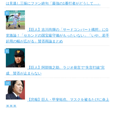
は見逃し三振にファン絶句「最強の1番打者がどうして…」
【巨人】吉川尚輝の「サードコンバート構想」にG
党激論！「セカンドの国宝級守備がもったいない」「いや、若手
起用の幅が広がる」賛否両論まとめ
【巨人】阿部慎之助、ラジオ発言で“失言打線”完
成 賛否が止まらない
【悲報】巨人・甲斐拓也、マスクを被るたびに炎上
ｗｗｗ