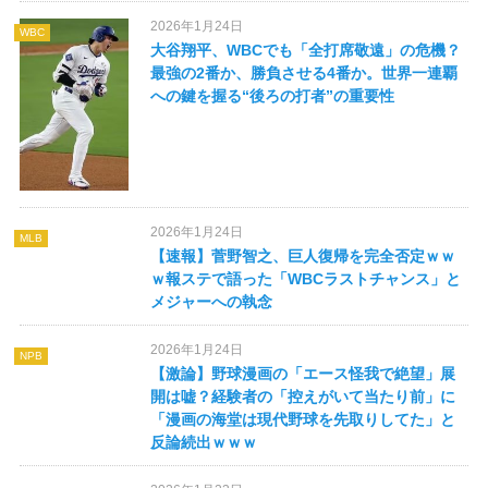
2026年1月24日
WBC
大谷翔平、WBCでも「全打席敬遠」の危機？
最強の2番か、勝負させる4番か。世界一連覇
への鍵を握る“後ろの打者”の重要性
2026年1月24日
MLB
【速報】菅野智之、巨人復帰を完全否定ｗｗ
ｗ報ステで語った「WBCラストチャンス」と
メジャーへの執念
2026年1月24日
NPB
【激論】野球漫画の「エース怪我で絶望」展
開は嘘？経験者の「控えがいて当たり前」に
「漫画の海堂は現代野球を先取りしてた」と
反論続出ｗｗｗ