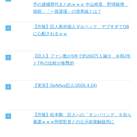
手の逮捕歴代まとめｗｗｗ 中山裕章、野球賭博、
脱税…「一発退場」の境界線とは？
【悲報】巨人新外国人ダルベック、デブすぎてOB
に心配されるｗｗ
【巨人】ファン数が5年で約260万人減少…令和2年
と7年の比較が衝撃的
【実況】DeNAvs巨人(2026.4.24)
【悲報】松本剛、巨人への「タンパリング」を自ら
暴露ｗｗｗ阿部監督との公示前接触疑惑に