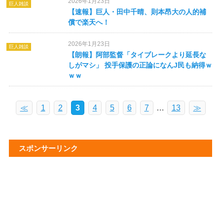
2026年1月23日
巨人雑談
【速報】巨人・田中千晴、則本昂大の人的補
償で楽天へ！
2026年1月23日
巨人雑談
【朗報】阿部監督「タイブレークより延長な
しがマシ」 投手保護の正論になんJ民も納得ｗ
ｗｗ
≪
1
2
3
4
5
6
7
…
13
≫
スポンサーリンク