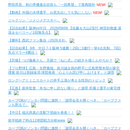
野田昇吾、初の準優進出目前も「一回希望」で賞典除外
NEW!
【動画】外国の水球選手、お尻丸出しでも気にしない
NEW!
ジャクソン「ジメジメデスネー」
【試合結果】阪神vs中日 2026/08/08 【佐藤＆大山2安打 神宮好救援 湯
浅＆セベリーノ1回無失点】
【勝利】西武ファン集合（2026.8.8）
【試合結果】 8/8 中日 7-1 阪神 5連勝！2回に3連打一挙4点先制、7回1
失点マラー4勝目！
【悲報】つげ義春さん、天国で『ねじ式』の続きを描くんやろか？
【プロ野球】広島・矢野雅哉、前川誠太両内野手に広島県警本部が家宅
捜索 前川は登録抹消 球団発表「心よりお詫び申し上げます」と謝罪
ロングヘアとミニスカートの井手上漠が考える性別のトピック
【広島】新井監督「本当に申し訳ない限り」と謝罪 所属２選手が家宅捜
索
カープOBがゾンタバ問題に激怒！「謝罪会見を開くべき」「カープファ
ンも怒るで」
【中日】福元悠真の支配下登録を発表！！
前半戦終了時点12球団戦力分析www
カープOBがゾンタバ問題に激怒！「謝罪会見を開くべき」「カープファ