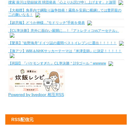
捜索 前川は登録抹消 球団発表「心よりお詫び申し上げます」と謝罪
【大相撲】角界内で綱取り論争勃発！霧島を安易に横綱しては豊昇龍の
二の舞いなる！
【超悲報】どうか神様…"モドリッチ"手術を発表
【CL準決勝】意外に面白い展開に…！『アトレティコvsアーセナル』
【驚異】”佐野海舟“ドイツ誌の週間ベストイレブンに選出！！！！！
【激アツ】W杯＆NHKサッカーテーマは『米津玄師』に決定！！！！！
【死闘】『バケモンすぎた』CL準決勝＂計9ゴール＂wwwww
Powered by livedoor 相互RSS
RSS配信元