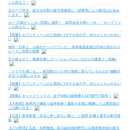
ンも怒るで」
元カープ羽月、前川＆矢野の家宅捜索後に「諸事情により配信はお休み
します」
カープOBがゾンタバ問題に激怒！「謝罪会見を開くべき」「カープファ
ンも怒るで」
【画像】セブンティーンの人気No. 1モデル女の子、めちゃくちゃかわい
い
海外「日本よ、お前がナンバーワンだ」 熊本地震直後の日本の対応のス
ピードに世界が衝撃
舌を絡ませて、唾液交換して── ちゅっちゅしながらの濃厚エッ画像♪
「ドラマを感じる…」町田駅のバス停の屋根に落ちているものが“物騒す
ぎる”と話題にｗｗｗ
【画像】セブンティーンの人気No. 1モデル女の子、めちゃくちゃかわい
い
【朗報】ネットフリックス、女子W杯の放映権を327億円で取得！
【大相撲】角界内で綱取り論争勃発！霧島を安易に横綱しては豊昇龍の
二の舞いなる！
【広島】新井監督「本当に申し訳ない限り」と謝罪 所属２選手が家宅捜
索
【プロ野球】広島・矢野雅哉、前川誠太両内野手に広島県警本部が家宅