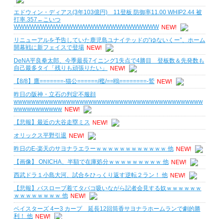
エドウィン・ディアス(3年103億円) 11登板 防御率11.00 WHIP2.44 被
打率.357←こいつ
WWWWWWWWWWWWWWWWWWWWWWWWWWW
NEW!
リニューアルを予告していた鹿児島ユナイテッドの“ゆないくー”、ホーム
開幕戦に新フェイスで登場
NEW!
DeNA平良拳太郎、今季最長7イニング1失点で4勝目 登板数＆先発数も
自己最多タイ「残りも頑張りたい」
NEW!
【8/8】鷹=======-猫公======/檻/==鴎========-鷲
NEW!
昨日の阪神・立石の判定不服顔
wwwwwwwwwwwwwwwwwwwwwwwwwwwwwwwwwwwwwwwwwww
wwwwwwwwwww
NEW!
【悲報】最近の大谷走塁ミス
NEW!
オリックス平野引退
NEW!
昨日のE-楽天のサヨナラエラーｗｗｗｗｗｗｗｗｗｗｗｗ 他
NEW!
【画像】 ONICHA、半額で在庫処分ｗｗｗｗｗｗｗｗｗ 他
NEW!
西武ドラ１小島大河、試合をひっくり返す逆転２ラン！ 他
NEW!
【悲報】バスローブ着てタバコ吸いながら記者会見する奴ｗｗｗｗｗｗ
ｗｗｗｗｗｗｗｗ 他
NEW!
ベイスターズ 4ー3 カープ 延長12回筒香サヨナラホームランで劇的勝
利！ 他
NEW!