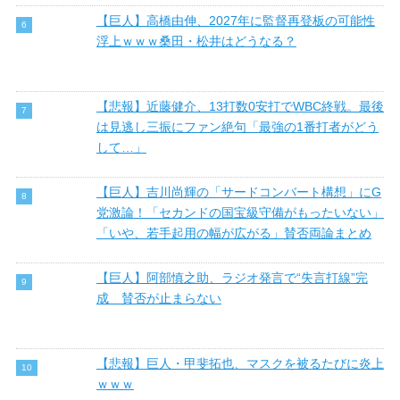
【巨人】高橋由伸、2027年に監督再登板の可能性
浮上ｗｗｗ桑田・松井はどうなる？
【悲報】近藤健介、13打数0安打でWBC終戦。最後
は見逃し三振にファン絶句「最強の1番打者がどう
して…」
【巨人】吉川尚輝の「サードコンバート構想」にG
党激論！「セカンドの国宝級守備がもったいない」
「いや、若手起用の幅が広がる」賛否両論まとめ
【巨人】阿部慎之助、ラジオ発言で“失言打線”完
成 賛否が止まらない
【悲報】巨人・甲斐拓也、マスクを被るたびに炎上
ｗｗｗ