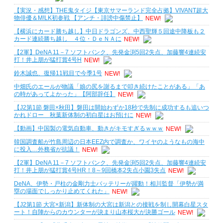
【実況・感想】THE鬼タイジ【東京サマーランド完全占拠】VIVANT超大
物俳優＆M!LK初参戦 【アンチ・誹謗中傷禁止】
NEW!
【横浜にカード勝ち越し】中日ドラゴンズ、中西聖輝５回途中降板も２
カード連続勝ち越し ４位・ＤｅＮＡに
NEW!
【2軍】DeNA 11－7 ソフトバンク、先発金渕5回2失点、加藤響4連続安
打！井上朋が猛打賞4号H
NEW!
鈴木誠也、復帰11戦目で今季1号
NEW!
中畑氏のエールが物議「娘の尻を謝るまで叩き続けたことがある」「あ
の時があってよかった」【阿部辞任】
NEW!
【J2第1節 磐田×秋田】磐田は開始わずか18秒で先制に成功するも追いつ
かれドロー 秋葉新体制の初白星はお預けに
NEW!
【動画】中国製の電気自動車、動きがキモすぎるｗｗｗ
NEW!
韓国調査船が竹島周辺の日本EEZ内で調査か、ワイヤのようなもの海中
に投入…外務省が抗議！
NEW!
【2軍】DeNA 11－7 ソフトバンク、先発金渕5回2失点、加藤響4連続安
打！井上朋が猛打賞4号HR！8～9回橋本2失点小園3失点
NEW!
DeNA、伊勢・戸柱の金剛力士バッテリーが躍動！相川監督「伊勢が満
塁の場面でしっかり止めてくれた」
NEW!
【J2第1節 大宮×新潟】新体制の大宮は新潟との接戦を制し開幕白星スタ
ート！自陣からのカウンターが決まり山本桜大が決勝ゴール
NEW!