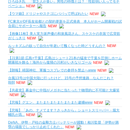
ひろゆき氏 「貧乏人が多い」男性の特徴とは？「性欲弱い人ってモチ
ベーショ...
NEW!
【ウマ娘】ドリジャやステゴにパパって呼ばれたい
NEW!
FC東京がDF長友佑都との契約更新を正式発表 本人がホーム開幕戦の試
合前にサポーターへ報告
NEW!
【画像11枚】美人実力派声優の和泉風花さん、スケスケの衣装で広背筋
がくっきり
NEW!
ルッキズムの奴って自分が年老いて醜くなった時どうすんの？
NEW!
【J1第1節 広島×千葉】広島はシュート21本の猛攻で千葉を圧倒しホーム
開幕戦を飾る！海外から復帰の川村がいきなりゴール
NEW!
【朗報】靖国神社、軍服コスプレでの参拝を禁止へwww
NEW!
台風13号は中国大陸に行ったけど、15号の予想進路…なんだこれ？
[8/8]
NEW!
【共産党】募金中に中指がメガネに当たった？物理的に不可能と大爆笑
NEW!
【悲報】グエン、またまたまたまたまたまた逮捕www
NEW!
【悲報】「あの、ナメてます？さっきから」ショートスリーパー・堀大
輔氏が高...
NEW!
DeNA、伊勢・戸柱の金剛力士バッテリーが躍動！相川監督「伊勢が満
塁の場面でしっかり止めてくれた」
NEW!