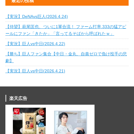
最近の投稿
【実況】DeNAvs巨人(2026.4.24)
【待望】萩尾匡也、ついに1軍合流！ ファーム打率.333の猛アピ
ールにファン「きたか」「言ってるそばから呼ばれたｗ」
【実況】巨人vs中日(2026.4.22)
【勝ち】巨人ファン集合【中日・金丸、自責ゼロで負け投手の悲
劇】
【実況】巨人vs中日(2026.4.21)
楽天広告