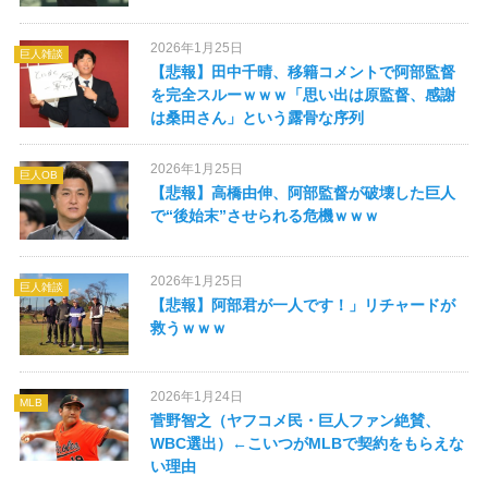
2026年1月25日
巨人雑談
【悲報】田中千晴、移籍コメントで阿部監督
を完全スルーｗｗｗ「思い出は原監督、感謝
は桑田さん」という露骨な序列
2026年1月25日
巨人OB
【悲報】高橋由伸、阿部監督が破壊した巨人
で“後始末”させられる危機ｗｗｗ
2026年1月25日
巨人雑談
【悲報】阿部君が一人です！」リチャードが
救うｗｗｗ
2026年1月24日
MLB
菅野智之（ヤフコメ民・巨人ファン絶賛、
WBC選出）←こいつがMLBで契約をもらえな
い理由