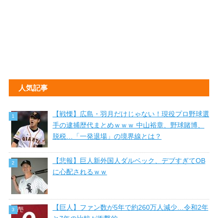
人気記事
【戦慄】広島・羽月だけじゃない！現役プロ野球選
手の逮捕歴代まとめｗｗｗ 中山裕章、野球賭博、
脱税…「一発退場」の境界線とは？
【悲報】巨人新外国人ダルベック、デブすぎてOB
に心配されるｗｗ
【巨人】ファン数が5年で約260万人減少…令和2年