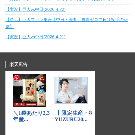
【実況】巨人vs中日(2026.4.22)
【勝ち】巨人ファン集合【中日・金丸、自責ゼロで負け投手の悲
劇】
【実況】巨人vs中日(2026.4.21)
楽天広告