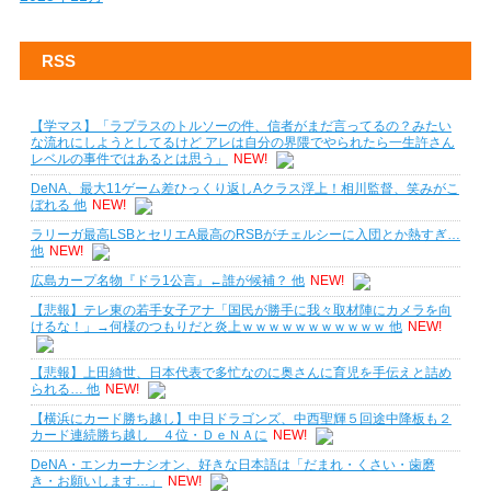
RSS
【学マス】「ラプラスのトルソーの件、信者がまだ言ってるの？みたい
な流れにしようとしてるけど アレは自分の界隈でやられたら一生許さん
レベルの事件ではあるとは思う」
NEW!
DeNA、最大11ゲーム差ひっくり返しAクラス浮上！相川監督、笑みがこ
ぼれる 他
NEW!
ラリーガ最高LSBとセリエA最高のRSBがチェルシーに入団とか熱すぎ…
他
NEW!
広島カープ名物『ドラ1公言』←誰が候補？ 他
NEW!
【悲報】テレ東の若手女子アナ「国民が勝手に我々取材陣にカメラを向
けるな！」→何様のつもりだと炎上ｗｗｗｗｗｗｗｗｗｗｗ 他
NEW!
【悲報】上田綺世、日本代表で多忙なのに奥さんに育児を手伝えと詰め
られる… 他
NEW!
【横浜にカード勝ち越し】中日ドラゴンズ、中西聖輝５回途中降板も２
カード連続勝ち越し ４位・ＤｅＮＡに
NEW!
DeNA・エンカーナシオン、好きな日本語は「だまれ・くさい・歯磨
き・お願いします…」
NEW!