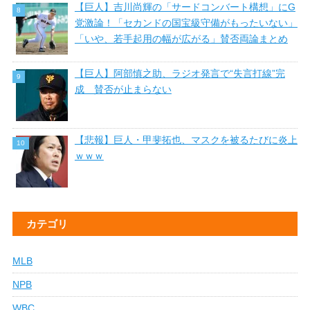
【巨人】吉川尚輝の「サードコンバート構想」にG
党激論！「セカンドの国宝級守備がもったいない」
「いや、若手起用の幅が広がる」賛否両論まとめ
【巨人】阿部慎之助、ラジオ発言で“失言打線”完
成 賛否が止まらない
【悲報】巨人・甲斐拓也、マスクを被るたびに炎上
ｗｗｗ
カテゴリ
MLB
NPB
WBC