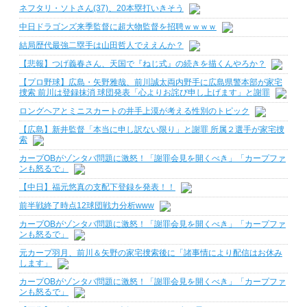
ネフタリ・ソトさん(37)、20本塁打いきそう
中日ドラゴンズ来季監督に超大物監督を招聘ｗｗｗｗ
結局歴代最強二塁手は山田哲人でええんか？
【悲報】つげ義春さん、天国で『ねじ式』の続きを描くんやろか？
【プロ野球】広島・矢野雅哉、前川誠太両内野手に広島県警本部が家宅
捜索 前川は登録抹消 球団発表「心よりお詫び申し上げます」と謝罪
ロングヘアとミニスカートの井手上漠が考える性別のトピック
【広島】新井監督「本当に申し訳ない限り」と謝罪 所属２選手が家宅捜
索
カープOBがゾンタバ問題に激怒！「謝罪会見を開くべき」「カープファ
ンも怒るで」
【中日】福元悠真の支配下登録を発表！！
前半戦終了時点12球団戦力分析www
カープOBがゾンタバ問題に激怒！「謝罪会見を開くべき」「カープファ
ンも怒るで」
元カープ羽月、前川＆矢野の家宅捜索後に「諸事情により配信はお休み
します」
カープOBがゾンタバ問題に激怒！「謝罪会見を開くべき」「カープファ
ンも怒るで」