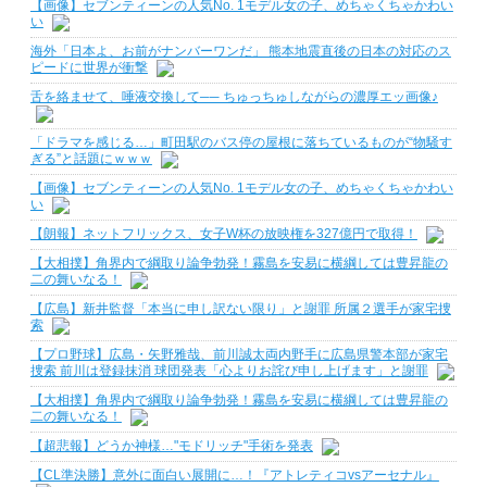
【画像】セブンティーンの人気No. 1モデル女の子、めちゃくちゃかわい
い
海外「日本よ、お前がナンバーワンだ」 熊本地震直後の日本の対応のス
ピードに世界が衝撃
舌を絡ませて、唾液交換して── ちゅっちゅしながらの濃厚エッ画像♪
「ドラマを感じる…」町田駅のバス停の屋根に落ちているものが“物騒す
ぎる”と話題にｗｗｗ
【画像】セブンティーンの人気No. 1モデル女の子、めちゃくちゃかわい
い
【朗報】ネットフリックス、女子W杯の放映権を327億円で取得！
【大相撲】角界内で綱取り論争勃発！霧島を安易に横綱しては豊昇龍の
二の舞いなる！
【広島】新井監督「本当に申し訳ない限り」と謝罪 所属２選手が家宅捜
索
【プロ野球】広島・矢野雅哉、前川誠太両内野手に広島県警本部が家宅
捜索 前川は登録抹消 球団発表「心よりお詫び申し上げます」と謝罪
【大相撲】角界内で綱取り論争勃発！霧島を安易に横綱しては豊昇龍の
二の舞いなる！
【超悲報】どうか神様…"モドリッチ"手術を発表
【CL準決勝】意外に面白い展開に…！『アトレティコvsアーセナル』