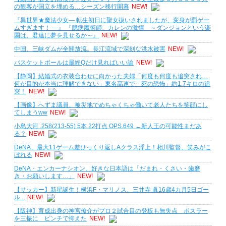
の観客が国立を埋める…シーズン移行開幕
NEW!
『異世界★魔法少女― 転生初日に聖女扱いされましたが、変身が罰ゲー
ムすぎます！ ―』 『臆病魔術師、カレンの激情 ～ダンジョンという楽
園は、君達に夢を見せるか～』
NEW!
中国、三峡ダムが全開放流。長江流域で深刻な洪水被害
NEW!
バスケットボールは最終Qだけ見ればいい論
NEW!
【静岡】結婚式の衣装合わせに向かった夫婦「何度も何度も追突され…
何が目的か本当に理解できない」東名高速で「死の恐怖」約1.7キロの追
突！
NEW!
【画像】へずま議員、被災地でめちゃくちゃ働いて老人たちを笑顔にし
てしまうww
NEW!
小島大河 .258(213-55) 5本 22打点 OPS.649 ←新人王の可能性まだあ
る？
NEW!
DeNA、最大11ゲーム差ひっくり返しAクラス浮上！相川監督、笑みがこ
ぼれる
NEW!
DeNA・エンカーナシオン、好きな日本語は「だまれ・くさい・歯磨
き・お願いします…」
NEW!
【サッカー】新星誕生！横浜F・マリノス、三井寺 眞16歳4カ月5日ゴー
ル...
NEW!
【阪神】育成出身の神宮僚介がプロ２試合目の登板も無失点 ボスラー
を三振に ピンチで抑えた
NEW!