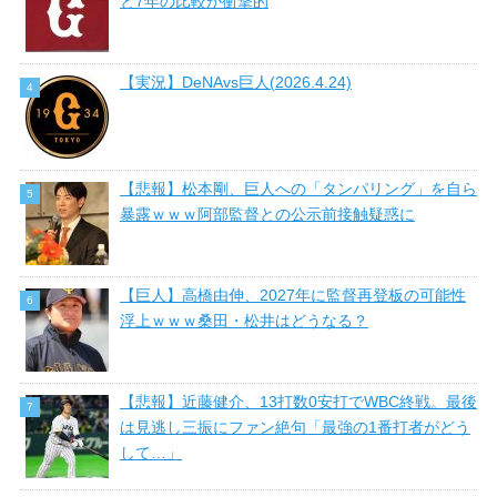
と7年の比較が衝撃的
【実況】DeNAvs巨人(2026.4.24)
【悲報】松本剛、巨人への「タンパリング」を自ら
暴露ｗｗｗ阿部監督との公示前接触疑惑に
【巨人】高橋由伸、2027年に監督再登板の可能性
浮上ｗｗｗ桑田・松井はどうなる？
【悲報】近藤健介、13打数0安打でWBC終戦。最後
は見逃し三振にファン絶句「最強の1番打者がどう
して…」