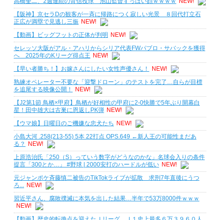
高橋奎二、2週連続の背信投球 池山監督すっぱい顔ｗｗｗｗ
NEW!
【阪神】京セラDの観客が一斉に帰路につく寂しい光景 ８回代打立石
正広が満塁で見逃し三振
NEW!
【動画】ビッグフットの正体が判明
NEW!
セレッソ大阪がアル・アハリからシリア代表FWパブロ・サバックを獲得
へ 2025年のKリーグ得点王
NEW!
【早い者勝ち！】お嫁さんにしたい女性声優さん！
NEW!
熟練オペレーター不要な「迎撃ドローン」のテストを完了…自らが目標
を追尾する映像公開！
NEW!
【J2第1節 鳥栖×甲府】鳥栖が好相性の甲府に2-0快勝で5年ぶり開幕白
星！田中雄大は古巣に恩返しPK弾
NEW!
【ウマ娘】日曜日のご機嫌な忠犬たち
NEW!
小島大河 .258(213-55) 5本 22打点 OPS.649 ←新人王の可能性まだあ
る？
NEW!
上原浩治氏「250（S）っていう数字がどうなのかな」名球会入りの条件
提言「300とか…」 #野球 | 2000安打のハードルが低い
NEW!
元ジャンポケ斉藤慎二被告のTikTokライブが拡散 求刑7年直後にうつ
ろ...
NEW!
習近平さん、腐敗撲滅に本気を出した結果…半年で53万8000件ｗｗｗ
NEW!
【動画】歴史的転換点を迎えたＪリーグ Ｊ１史上最多６万３９６０人