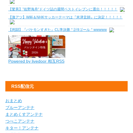
【驚異】”佐野海舟“ドイツ誌の週間ベストイレブンに選出！！！！！
【激アツ】W杯＆NHKサッカーテーマは『米津玄師』に決定！！！！！
【死闘】『バケモンすぎた』CL準決勝＂計9ゴール＂wwwww
Powered by livedoor 相互RSS
RSS配信元
おまとめ
ブルーアンテナ
まとめくすアンテナ
つべこアンテナ
キター！アンテナ