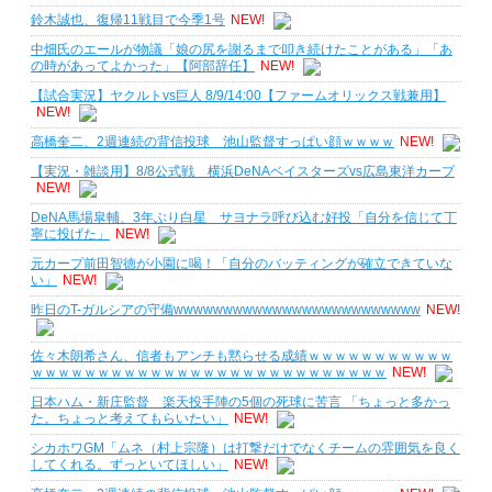
鈴木誠也、復帰11戦目で今季1号
NEW!
中畑氏のエールが物議「娘の尻を謝るまで叩き続けたことがある」「あ
の時があってよかった」【阿部辞任】
NEW!
【試合実況】ヤクルトvs巨人 8/9/14:00【ファームオリックス戦兼用】
NEW!
高橋奎二、2週連続の背信投球 池山監督すっぱい顔ｗｗｗｗ
NEW!
【実況・雑談用】8/8公式戦 横浜DeNAベイスターズvs広島東洋カープ
NEW!
DeNA馬場皐輔、3年ぶり白星 サヨナラ呼び込む好投「自分を信じて丁
寧に投げた」
NEW!
元カープ前田智徳が小園に喝！「自分のバッティングが確立できていな
い」
NEW!
昨日のT-ガルシアの守備wwwwwwwwwwwwwwwwwwwwwwwww
NEW!
佐々木朗希さん、信者もアンチも黙らせる成績ｗｗｗｗｗｗｗｗｗｗｗ
ｗｗｗｗｗｗｗｗｗｗｗｗｗｗｗｗｗｗｗｗｗｗｗｗｗｗｗ
NEW!
日本ハム・新庄監督 楽天投手陣の5個の死球に苦言 「ちょっと多かっ
た。ちょっと考えてもらいたい」
NEW!
シカホワGM「ムネ（村上宗隆）は打撃だけでなくチームの雰囲気を良く
してくれる。ずっといてほしい」
NEW!