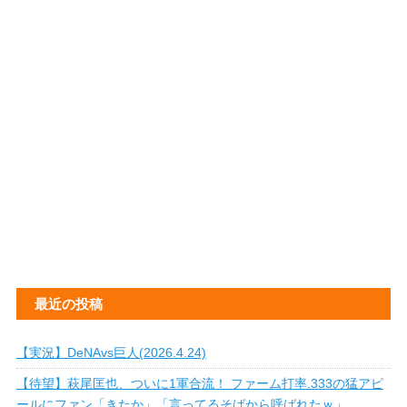
最近の投稿
【実況】DeNAvs巨人(2026.4.24)
【待望】萩尾匡也、ついに1軍合流！ ファーム打率.333の猛アピ
ールにファン「きたか」「言ってるそばから呼ばれたｗ」