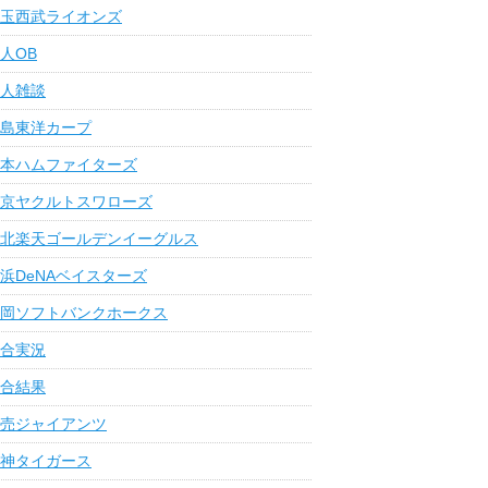
玉西武ライオンズ
人OB
人雑談
島東洋カープ
本ハムファイターズ
京ヤクルトスワローズ
北楽天ゴールデンイーグルス
浜DeNAベイスターズ
岡ソフトバンクホークス
合実況
合結果
売ジャイアンツ
神タイガース