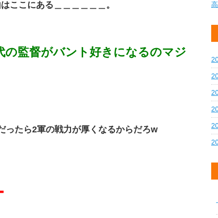
由はここにある＿＿＿＿＿＿。
高
0代の監督がバント好きになるのマジ
2
2
2
2
2
だったら2軍の戦力が厚くなるからだろw
2
ー