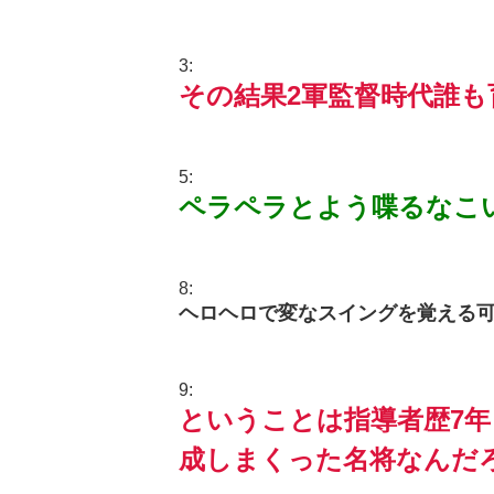
3:
その結果2軍監督時代誰
5:
ペラペラとよう喋るなこ
8:
ヘロヘロで変なスイングを覚える
9:
ということは指導者歴7
成しまくった名将なんだ