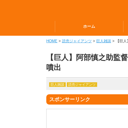
ホーム
HOME
>
読売ジャイアンツ
>
巨人雑談
> 【巨
【巨人】阿部慎之助監督
噴出
巨人雑談
読売ジャイアンツ
スポンサーリンク