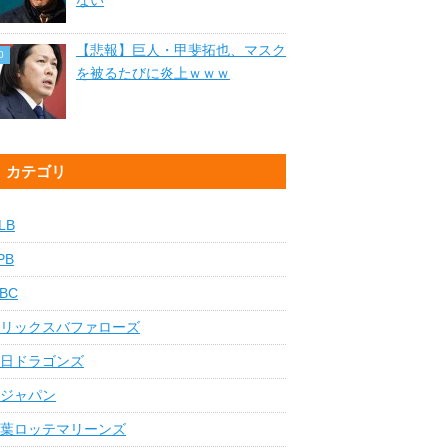
ない
【悲報】巨人・甲斐拓也、マスク
を被るたびに炎上ｗｗｗ
カテゴリ
LB
PB
BC
リックスバファローズ
日ドラゴンズ
ジャパン
葉ロッテマリーンズ