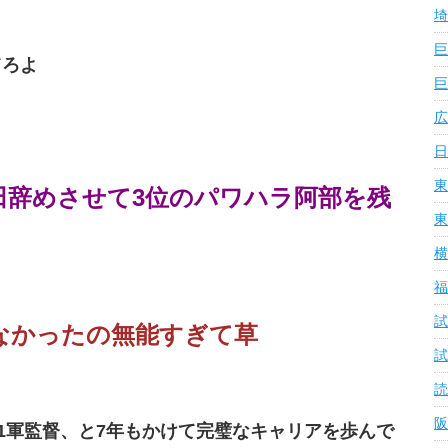
埼
巨
てろよ
巨
広
日
東
田辞めさせて3位のパワハラ阿部を残
東
横
福
試
なかったの無能すぎて草
試
読
阪
、1軍監督、と7年もかけて完璧なキャリアを歩んで