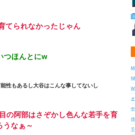
も育てられなかったじゃん
いつほんとにw
M
N
可能性もあるし大谷はこんな事してないし
W
オ
中
年目の阿部はさぞかし色んな若手を育
侍
ろうなぁ～
千