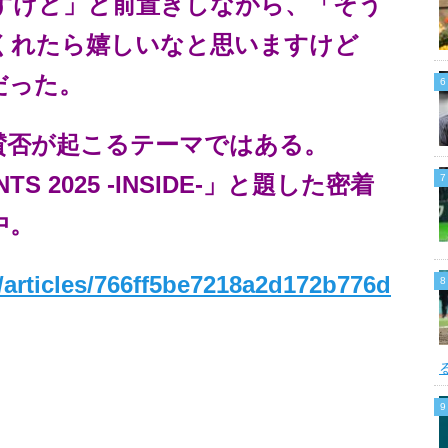
すけど」と前置きしながら、「そう
くれたら嬉しいなと思いますけど
だった。
賛否が起こるテーマではある。
S 2025 -INSIDE-」と題した密着
中。
/articles/766ff5be7218a2d172b776d