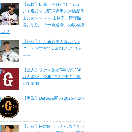
【戦慄】広島・羽月だけじゃな
い！現役プロ野球選手の逮捕歴代
まとめｗｗｗ 中山裕章、野球賭
博、脱税…「一発退場」の境界線
とは？
【悲報】巨人新外国人ダルベッ
ク、デブすぎてOBに心配される
ｗｗ
【巨人】ファン数が5年で約260
万人減少…令和2年と7年の比較
が衝撃的
【実況】DeNAvs巨人(2026.4.24)
【悲報】松本剛、巨人への「タン