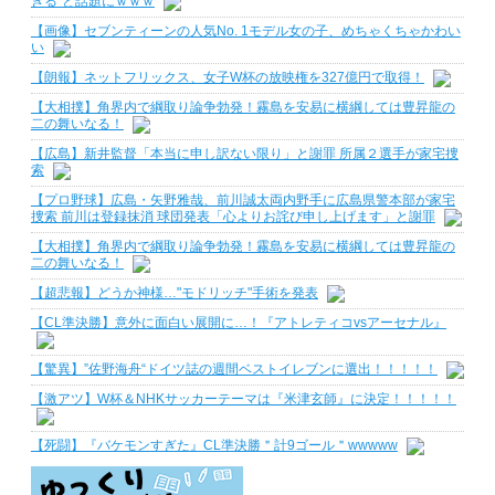
ぎる”と話題にｗｗｗ
【画像】セブンティーンの人気No. 1モデル女の子、めちゃくちゃかわい
い
【朗報】ネットフリックス、女子W杯の放映権を327億円で取得！
【大相撲】角界内で綱取り論争勃発！霧島を安易に横綱しては豊昇龍の
二の舞いなる！
【広島】新井監督「本当に申し訳ない限り」と謝罪 所属２選手が家宅捜
索
【プロ野球】広島・矢野雅哉、前川誠太両内野手に広島県警本部が家宅
捜索 前川は登録抹消 球団発表「心よりお詫び申し上げます」と謝罪
【大相撲】角界内で綱取り論争勃発！霧島を安易に横綱しては豊昇龍の
二の舞いなる！
【超悲報】どうか神様…"モドリッチ"手術を発表
【CL準決勝】意外に面白い展開に…！『アトレティコvsアーセナル』
【驚異】”佐野海舟“ドイツ誌の週間ベストイレブンに選出！！！！！
【激アツ】W杯＆NHKサッカーテーマは『米津玄師』に決定！！！！！
【死闘】『バケモンすぎた』CL準決勝＂計9ゴール＂wwwww