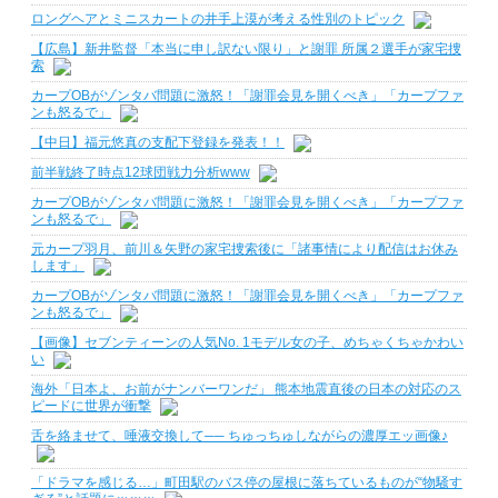
ロングヘアとミニスカートの井手上漠が考える性別のトピック
【広島】新井監督「本当に申し訳ない限り」と謝罪 所属２選手が家宅捜
索
カープOBがゾンタバ問題に激怒！「謝罪会見を開くべき」「カープファ
ンも怒るで」
【中日】福元悠真の支配下登録を発表！！
前半戦終了時点12球団戦力分析www
カープOBがゾンタバ問題に激怒！「謝罪会見を開くべき」「カープファ
ンも怒るで」
元カープ羽月、前川＆矢野の家宅捜索後に「諸事情により配信はお休み
します」
カープOBがゾンタバ問題に激怒！「謝罪会見を開くべき」「カープファ
ンも怒るで」
【画像】セブンティーンの人気No. 1モデル女の子、めちゃくちゃかわい
い
海外「日本よ、お前がナンバーワンだ」 熊本地震直後の日本の対応のス
ピードに世界が衝撃
舌を絡ませて、唾液交換して── ちゅっちゅしながらの濃厚エッ画像♪
「ドラマを感じる…」町田駅のバス停の屋根に落ちているものが“物騒す