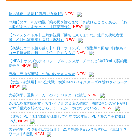
鈴木誠也、復帰11戦目で今季1号
NEW!
中畑氏のエールが物議「娘の尻を謝るまで叩き続けたことがある」「あ
の時があってよかった」【阿部辞任】
NEW!
【ハマスタバトル】三嶋解説員「勝ちに来てますね」連日の挑戦者圧
勝！相川七瀬軍団も参戦（8/29）
NEW!
【横浜にカード勝ち越し】中日ドラゴンズ、中西聖輝５回途中降板も２
カード連続勝ち越し ４位・ＤｅＮＡに
NEW!
【NBA】サンズのディロン・ブルックスが、チームと3年73milで契約延
長合意
NEW!
阪神・元山が落球した時の牧ｗｗｗｗｗ
NEW!
【実況・雑談用】8/5公式戦 横浜DeNAベイスターズvs阪神タイガース
NEW!
大谷翔平、重機メーカーのアンバサダーに就任
NEW!
DeNAの快進撃を支える”レイノルズ提案の儀式” 決勝2ランの宮下が明
かす「儀式を始めてから、チームが一つになっている」
NEW!
【速報】PL学園野球部が休部して今年で10年目、PL学園の全生徒数は
35人
NEW!
大谷翔平、今季初の1試合2HR 25号先頭弾＆26号も空砲…ド軍は今季
ワースト6連敗
NEW!