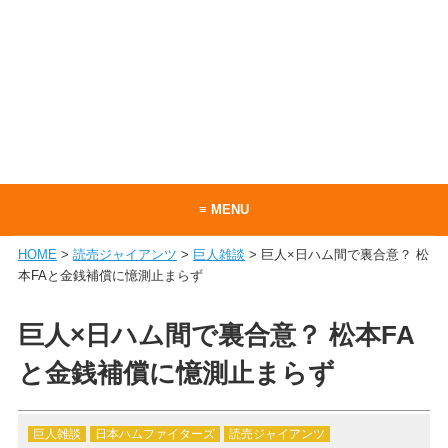
≡ MENU
HOME
>
読売ジャイアンツ
>
巨人雑談
> 巨人×日ハム間で裏合意？ 松
ホーム
本FAと金銭補償に憶測止まらず
当サイトについて
巨人×日ハム間で裏合意？ 松本FA
お問い合わせ
と金銭補償に憶測止まらず
RSS
巨人雑談
日本ハムファイターズ
読売ジャイアンツ