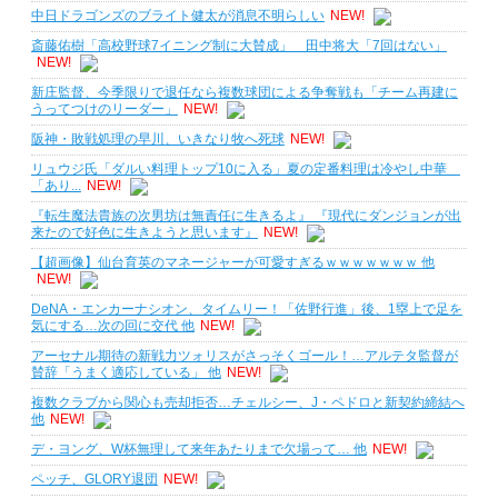
中日ドラゴンズのブライト健太が消息不明らしい
NEW!
斎藤佑樹「高校野球7イニング制に大賛成」 田中将大「7回はない」
NEW!
新庄監督、今季限りで退任なら複数球団による争奪戦も「チーム再建に
うってつけのリーダー」
NEW!
阪神・敗戦処理の早川、いきなり牧へ死球
NEW!
リュウジ氏「ダルい料理トップ10に入る」夏の定番料理は冷やし中華
「あり...
NEW!
『転生魔法貴族の次男坊は無責任に生きるよ』 『現代にダンジョンが出
来たので好色に生きようと思います』
NEW!
【超画像】仙台育英のマネージャーが可愛すぎるｗｗｗｗｗｗｗ 他
NEW!
DeNA・エンカーナシオン、タイムリー！「佐野行進」後、1塁上で足を
気にする…次の回に交代 他
NEW!
アーセナル期待の新戦力ツォリスがさっそくゴール！…アルテタ監督が
賛辞「うまく適応している」 他
NEW!
複数クラブから関心も売却拒否…チェルシー、J・ペドロと新契約締結へ
他
NEW!
デ・ヨング、W杯無理して来年あたりまで欠場って… 他
NEW!
ペッチ、GLORY退団
NEW!