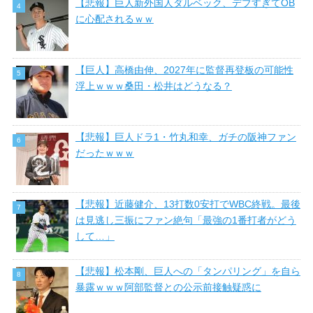
【悲報】巨人新外国人ダルベック、デブすぎてOB
に心配されるｗｗ
【巨人】高橋由伸、2027年に監督再登板の可能性
浮上ｗｗｗ桑田・松井はどうなる？
【悲報】巨人ドラ1・竹丸和幸、ガチの阪神ファン
だったｗｗｗ
【悲報】近藤健介、13打数0安打でWBC終戦。最後
は見逃し三振にファン絶句「最強の1番打者がどう
して…」
【悲報】松本剛、巨人への「タンパリング」を自ら
暴露ｗｗｗ阿部監督との公示前接触疑惑に