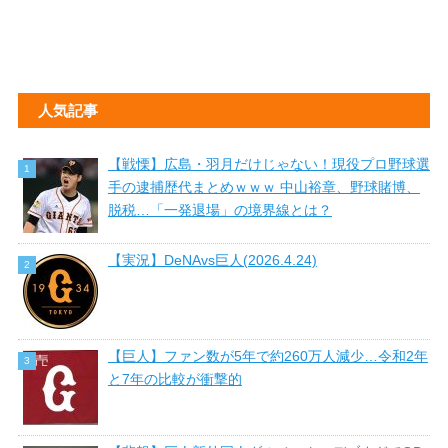
人気記事
【戦慄】広島・羽月だけじゃない！現役プロ野球選
手の逮捕歴代まとめｗｗｗ 中山裕章、野球賭博、
脱税…「一発退場」の境界線とは？
【実況】DeNAvs巨人(2026.4.24)
【巨人】ファン数が5年で約260万人減少…令和2年
と7年の比較が衝撃的