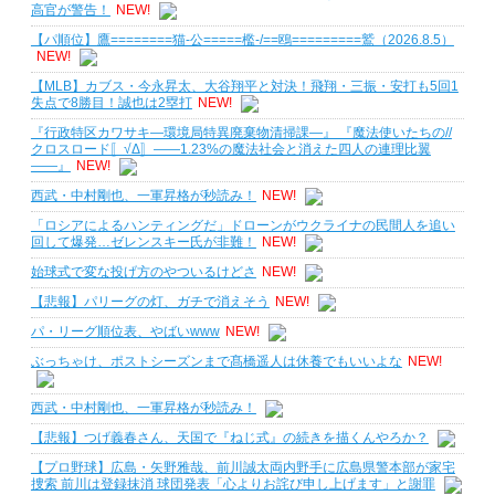
高官が警告！
NEW!
【パ順位】鷹========猫-公=====檻-/==鴎=========鷲（2026.8.5）
NEW!
【MLB】カブス・今永昇太、大谷翔平と対決！飛翔・三振・安打も5回1
失点で8勝目！誠也は2塁打
NEW!
『行政特区カワサキ―環境局特異廃棄物清掃課―』 『魔法使いたちの//
クロスロード〚√Δ〛――1.23%の魔法社会と消えた四人の連理比翼
――』
NEW!
西武・中村剛也、一軍昇格が秒読み！
NEW!
「ロシアによるハンティングだ」ドローンがウクライナの民間人を追い
回して爆発…ゼレンスキー氏が非難！
NEW!
始球式で変な投げ方のやついるけどさ
NEW!
【悲報】パリーグの灯、ガチで消えそう
NEW!
パ・リーグ順位表、やばいwww
NEW!
ぶっちゃけ、ポストシーズンまで髙橋遥人は休養でもいいよな
NEW!
西武・中村剛也、一軍昇格が秒読み！
【悲報】つげ義春さん、天国で『ねじ式』の続きを描くんやろか？
【プロ野球】広島・矢野雅哉、前川誠太両内野手に広島県警本部が家宅
捜索 前川は登録抹消 球団発表「心よりお詫び申し上げます」と謝罪