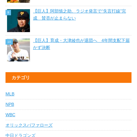
【巨人】阿部慎之助、ラジオ発言で“失言打線”完
成 賛否が止まらない
【巨人】育成・大津綾也が退団へ 4年間支配下届
かず決断
カテゴリ
MLB
NPB
WBC
オリックスバファローズ
中日ドラゴンズ