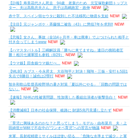
【訃報】寿美花代さん死去 94歳 老衰のため 元宝塚歌劇団トップス
ター、夫は高島忠夫さん、息子は高嶋政宏・政伸
NEW!
赤十字、スペイン領セウタに殺到した不法移民に物資を支給
NEW!
【注目】元ジャンポケ・斉藤慎二被告（43）に懲役7年を求刑‼
NEW!
【悲報】女さん、事故（全治4ヶ月半・車は廃車）でぶつけられた相手と
付き合ってしまうwww
NEW!
【ハマスタバトル】三嶋解説員「勝ちに来てますね」連日の挑戦者圧
勝！相川七瀬軍団も参戦（8/29）
NEW!
【ウマ娘】田舎娘ウマ娘だべ…
NEW!
【MLB】カブス・今永昇太、大谷翔平と対決！飛翔・三振・安打も5回1
失点で8勝目！誠也は2塁打
NEW!
智弁和歌山監督高校野球の暑さ対策「夏以外にやる」「回数の問題では
ない」
NEW!
【速報】NHKの性被害問題、性加害した番組出演者が衝撃告白！
NEW!
【消費減税】日本の社会保障、岐路に 財源5兆円見通し立たず
NEW!
「育児に興味あるのかな？と思ってしまう」モデル・由布菜月 夫・上
田綺世がW杯で不在中の“ワンオペ育児”への苦言が物議
NEW!
米軍、長射程精密ミサイルほぼ使い切る…「危険な水準まで減少」と軍