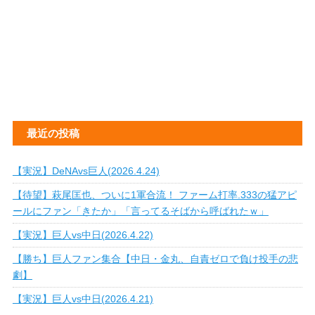
最近の投稿
【実況】DeNAvs巨人(2026.4.24)
【待望】萩尾匡也、ついに1軍合流！ ファーム打率.333の猛アピ
ールにファン「きたか」「言ってるそばから呼ばれたｗ」
【実況】巨人vs中日(2026.4.22)
【勝ち】巨人ファン集合【中日・金丸、自責ゼロで負け投手の悲
劇】
【実況】巨人vs中日(2026.4.21)