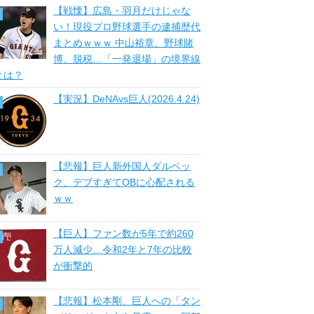
【戦慄】広島・羽月だけじゃな
い！現役プロ野球選手の逮捕歴代
まとめｗｗｗ 中山裕章、野球賭
博、脱税…「一発退場」の境界線
とは？
【実況】DeNAvs巨人(2026.4.24)
【悲報】巨人新外国人ダルベッ
ク、デブすぎてOBに心配される
ｗｗ
【巨人】ファン数が5年で約260
万人減少…令和2年と7年の比較
が衝撃的
【悲報】松本剛、巨人への「タン