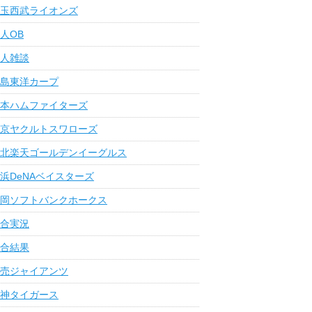
玉西武ライオンズ
人OB
人雑談
島東洋カープ
本ハムファイターズ
京ヤクルトスワローズ
北楽天ゴールデンイーグルス
浜DeNAベイスターズ
岡ソフトバンクホークス
合実況
合結果
売ジャイアンツ
神タイガース