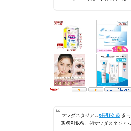
マツダスタジアム️
#長野久義
参与
現役引退後、初マツダスタジア