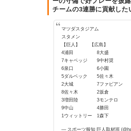
ーの守備で好プレーを披
チームの3連勝に貢献した
マツダスタジアム
スタメン
【巨人】 【広島】
4浦田 8大盛
7キャベッジ 9中村奨
6泉口 6小園
5ダルベック 5佐々木
2大城 7ファビアン
8佐々木 2坂倉
3増田陸 3モンテロ
9中山 4勝田
1ウィットリー 1森下
— スポーツ報知 巨人取材班 (@hoch