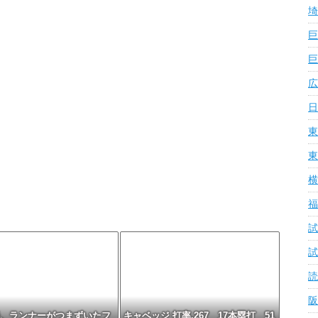
埼
巨
巨
広
日
東
東
横
福
試
試
読
阪
、ランナーがつまずいたフ
キャベッジ 打率.267 17本塁打 51