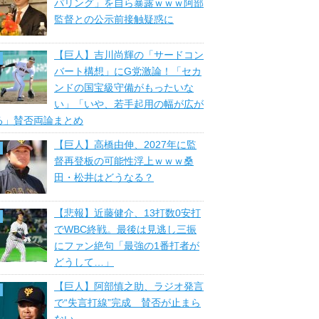
パリング」を自ら暴露ｗｗｗ阿部
監督との公示前接触疑惑に
【巨人】吉川尚輝の「サードコン
バート構想」にG党激論！「セカ
ンドの国宝級守備がもったいな
い」「いや、若手起用の幅が広が
る」賛否両論まとめ
【巨人】高橋由伸、2027年に監
督再登板の可能性浮上ｗｗｗ桑
田・松井はどうなる？
【悲報】近藤健介、13打数0安打
でWBC終戦。最後は見逃し三振
にファン絶句「最強の1番打者が
どうして…」
【巨人】阿部慎之助、ラジオ発言
で“失言打線”完成 賛否が止まら