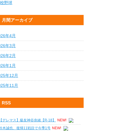
校野球
月間アーカイブ
026年4月
026年3月
026年2月
026年1月
025年12月
025年11月
RSS
【デレマス】級友神谷奈緒【R-18】
NEW!
鈴木誠也、復帰11戦目で今季1号
NEW!