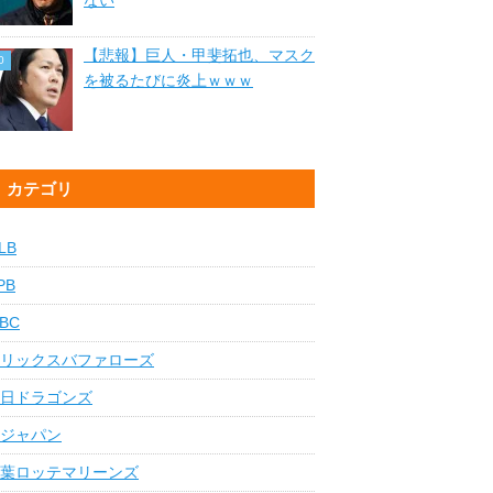
ない
【悲報】巨人・甲斐拓也、マスク
を被るたびに炎上ｗｗｗ
カテゴリ
LB
PB
BC
リックスバファローズ
日ドラゴンズ
ジャパン
葉ロッテマリーンズ