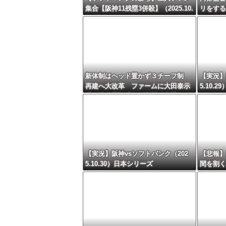
集合【阪神11残塁3併殺】（2025.10.
リをする
28)日本シリーズ
ルの練習
新体制はヘッド置かず３チーフ制
【実況】
再建へ大改革 ファームに大田泰示
5.10.
氏、若林晃弘氏らが入閣…来季コー
チングスタッフ発表
【実況】阪神vsソフトバンク（202
【悲報】
5.10.30）日本シリーズ
間を割く