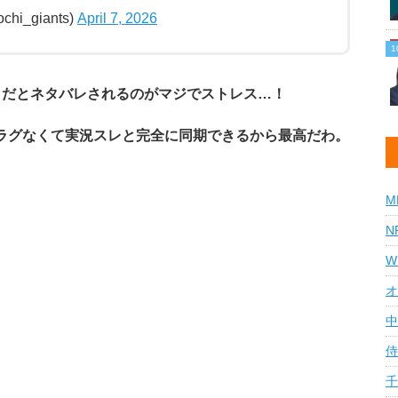
i_giants)
April 7, 2026
リだとネタバレされるのがマジでストレス…！
ラグなくて実況スレと完全に同期できるから最高だわ。
M
N
W
オ
中
侍
千