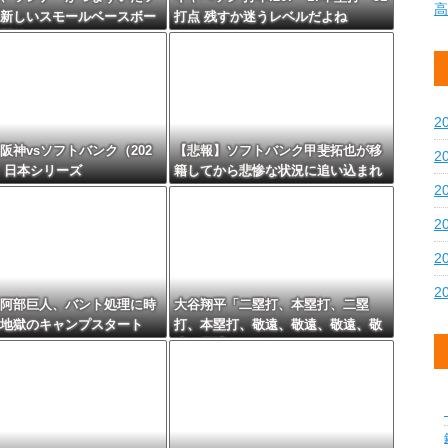
高
新しいスモールベースボー
打点 残すか迷うレベルだよね
開始WWW
2
阪神vsソフトバンク（202
【悲報】ソフトバンク甲斐拓也が移
2
29）日本シリーズ
籍してから悲惨な状況に追い込まれ
てた
2
2
2
2
阿部巨人、バント処理に時
大谷翔平「二塁打、本塁打、二塁
地獄のキャンプスタート
打、本塁打、敬遠、敬遠、敬遠、敬
遠、四球」←これwww