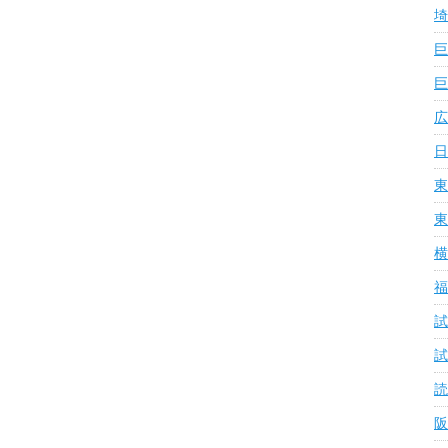
埼
巨
巨
広
日
東
東
横
福
試
試
読
阪