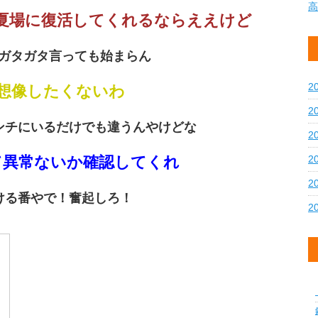
高
夏場に復活してくれるならええけど
がガタガタ言っても始まらん
2
想像したくないわ
2
ベンチにいるだけでも違うんやけどな
2
て異常ないか確認してくれ
2
2
助ける番やで！奮起しろ！
2