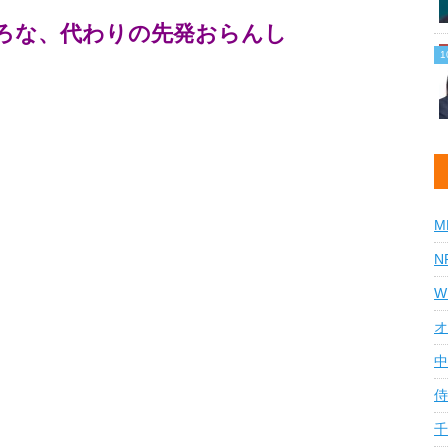
ろな、代わりの先発おらんし
M
N
W
オ
中
侍
千