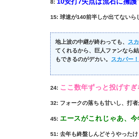
10安打7失点は流石に擁
8:
15: 球速が140前半しか出てな
地上波の中継が終わっても、
スカ
てくれるから、巨人ファンなら結
もできるのがデカい。
スカパー！
ここ数年ずっと投げすぎ
24:
32: フォークの落ちも甘いし、打
エースがこれじゃあ、今
45:
51: 去年も終盤しんどそうやった