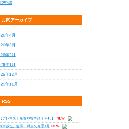
校野球
月間アーカイブ
026年4月
026年3月
026年2月
026年1月
025年12月
025年11月
RSS
【デレマス】級友神谷奈緒【R-18】
NEW!
鈴木誠也、復帰11戦目で今季1号
NEW!