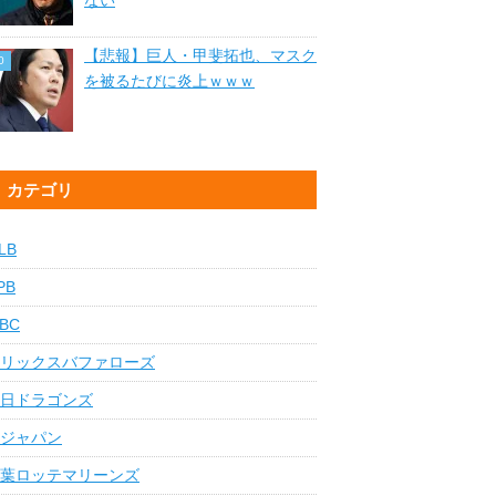
ない
【悲報】巨人・甲斐拓也、マスク
を被るたびに炎上ｗｗｗ
カテゴリ
LB
PB
BC
リックスバファローズ
日ドラゴンズ
ジャパン
葉ロッテマリーンズ