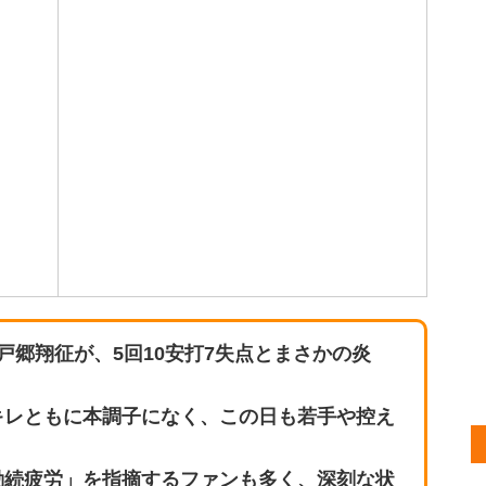
戸郷翔征が、5回10安打7失点とまさかの炎
キレともに本調子になく、この日も若手や控え
勤続疲労」を指摘するファンも多く、深刻な状