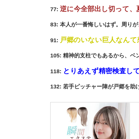
逆に今全部出し切って、
77:
83: 本人が一番悔しいはず。周り
戸郷のいない巨人なんて
91:
105: 精神的支柱でもあるから、
とりあえず精密検査し
118:
132: 若手ピッチャー陣が戸郷を