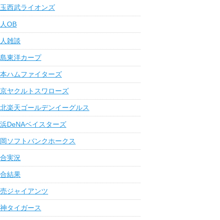
玉西武ライオンズ
人OB
人雑談
島東洋カープ
本ハムファイターズ
京ヤクルトスワローズ
北楽天ゴールデンイーグルス
浜DeNAベイスターズ
岡ソフトバンクホークス
合実況
合結果
売ジャイアンツ
神タイガース