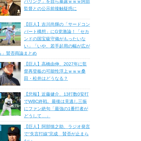
パリング」を自ら暴露ｗｗｗ阿部
監督との公示前接触疑惑に
【巨人】吉川尚輝の「サードコン
バート構想」にG党激論！「セカ
ンドの国宝級守備がもったいな
い」「いや、若手起用の幅が広が
る」賛否両論まとめ
【巨人】高橋由伸、2027年に監
督再登板の可能性浮上ｗｗｗ桑
田・松井はどうなる？
【悲報】近藤健介、13打数0安打
でWBC終戦。最後は見逃し三振
にファン絶句「最強の1番打者が
どうして…」
【巨人】阿部慎之助、ラジオ発言
で“失言打線”完成 賛否が止まら