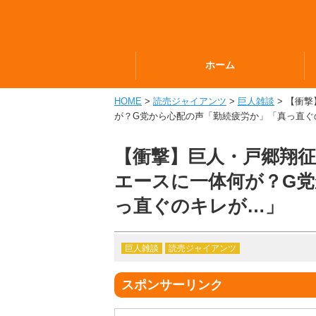
ホーム
HOME
>
読売ジャイアンツ
>
巨人雑談
> 【衝
が？G党から心配の声「勤続疲労か」「真っ直ぐ
【衝撃】巨人・戸郷翔征
エースに一体何が？G
っ直ぐのキレが…」
巨人雑談
読売ジャイアンツ
スポンサーリンク