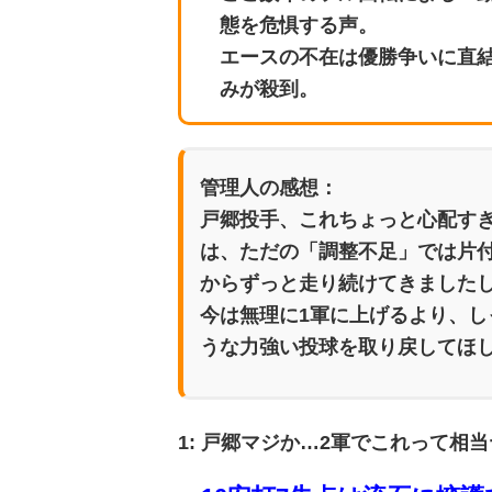
態を危惧する声。
エースの不在は優勝争いに直
みが殺到。
管理人の感想：
戸郷投手、これちょっと心配すぎ
は、ただの「調整不足」では片付
からずっと走り続けてきました
今は無理に1軍に上げるより、
うな力強い投球を取り戻してほ
1: 戸郷マジか…2軍でこれって相