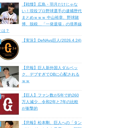
【戦慄】広島・羽月だけじゃな
い！現役プロ野球選手の逮捕歴代
まとめｗｗｗ 中山裕章、野球賭
博、脱税…「一発退場」の境界線
とは？
【実況】DeNAvs巨人(2026.4.24)
【悲報】巨人新外国人ダルベッ
ク、デブすぎてOBに心配される
ｗｗ
【巨人】ファン数が5年で約260
万人減少…令和2年と7年の比較
が衝撃的
【悲報】松本剛、巨人への「タン