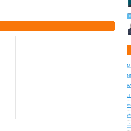
M
N
W
オ
中
侍
千