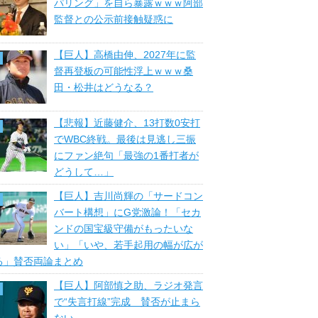
パリング」を自ら暴露ｗｗｗ阿部
監督との公示前接触疑惑に
【巨人】高橋由伸、2027年に監
督再登板の可能性浮上ｗｗｗ桑
田・松井はどうなる？
【悲報】近藤健介、13打数0安打
でWBC終戦。最後は見逃し三振
にファン絶句「最強の1番打者が
どうして…」
【巨人】吉川尚輝の「サードコン
バート構想」にG党激論！「セカ
ンドの国宝級守備がもったいな
い」「いや、若手起用の幅が広が
る」賛否両論まとめ
【巨人】阿部慎之助、ラジオ発言
で“失言打線”完成 賛否が止まら