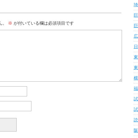
埼
巨
ん。
※
が付いている欄は必須項目です
巨
広
日
東
東
横
福
試
試
読
阪