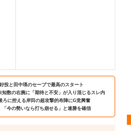
の好投と田中瑛のセーブで最高のスタート
未知数の右腕に「期待と不安」が入り混じるスレ内
後ろに控える岸田の超攻撃的布陣にG党興奮
。「今の勢いなら打ち崩せる」と連勝を確信