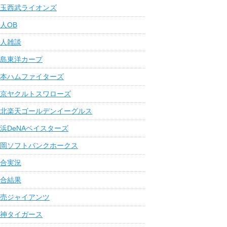
玉西武ライオンズ
人OB
人雑談
島東洋カープ
本ハムファイターズ
京ヤクルトスワローズ
北楽天ゴールデンイーグルス
浜DeNAベイスターズ
岡ソフトバンクホークス
合実況
合結果
売ジャイアンツ
神タイガース