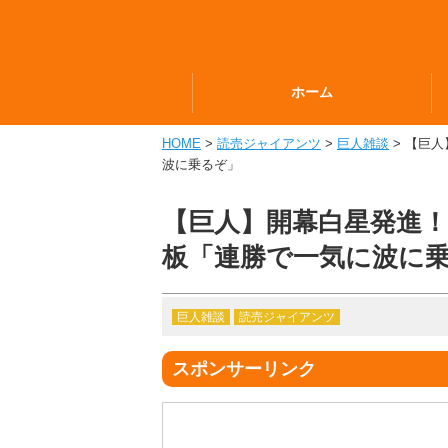
ホーム
HOME
>
読売ジャイアンツ
>
巨人雑談
> 【巨
波に乗るぞ」
【巨人】開幕白星発進！
板「連勝で一気に波に
巨人雑談
読売ジャイアンツ
スポンサーリンク