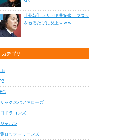
ない
【悲報】巨人・甲斐拓也、マスク
を被るたびに炎上ｗｗｗ
カテゴリ
LB
PB
BC
リックスバファローズ
日ドラゴンズ
ジャパン
葉ロッテマリーンズ