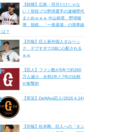
【戦慄】広島・羽月だけじゃな
い！現役プロ野球選手の逮捕歴代
まとめｗｗｗ 中山裕章、野球賭
博、脱税…「一発退場」の境界線
とは？
【悲報】巨人新外国人ダルベッ
ク、デブすぎてOBに心配される
ｗｗ
【巨人】ファン数が5年で約260
万人減少…令和2年と7年の比較
が衝撃的
【実況】DeNAvs巨人(2026.4.24)
【悲報】松本剛、巨人への「タン