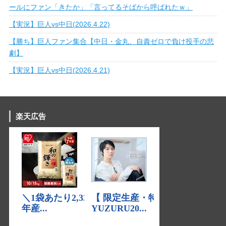
ールにファン「きたか」「言ってるそばから呼ばれたｗ」
【実況】巨人vs中日(2026.4.22)
【勝ち】巨人ファン集合【中日・金丸、自責ゼロで負け投手の悲
劇】
【実況】巨人vs中日(2026.4.21)
楽天広告