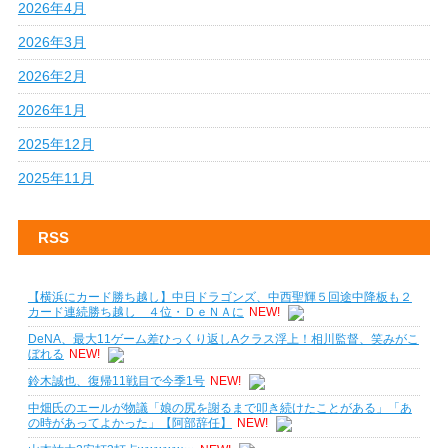
2026年4月
2026年3月
2026年2月
2026年1月
2025年12月
2025年11月
RSS
【横浜にカード勝ち越し】中日ドラゴンズ、中西聖輝５回途中降板も２
カード連続勝ち越し ４位・ＤｅＮＡに
NEW!
DeNA、最大11ゲーム差ひっくり返しAクラス浮上！相川監督、笑みがこ
ぼれる
NEW!
鈴木誠也、復帰11戦目で今季1号
NEW!
中畑氏のエールが物議「娘の尻を謝るまで叩き続けたことがある」「あ
の時があってよかった」【阿部辞任】
NEW!