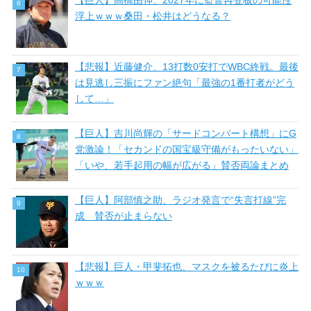
【巨人】高橋由伸、2027年に監督再登板の可能性
浮上ｗｗｗ桑田・松井はどうなる？
【悲報】近藤健介、13打数0安打でWBC終戦。最後
は見逃し三振にファン絶句「最強の1番打者がどう
して…」
【巨人】吉川尚輝の「サードコンバート構想」にG
党激論！「セカンドの国宝級守備がもったいない」
「いや、若手起用の幅が広がる」賛否両論まとめ
【巨人】阿部慎之助、ラジオ発言で“失言打線”完
成 賛否が止まらない
【悲報】巨人・甲斐拓也、マスクを被るたびに炎上
ｗｗｗ