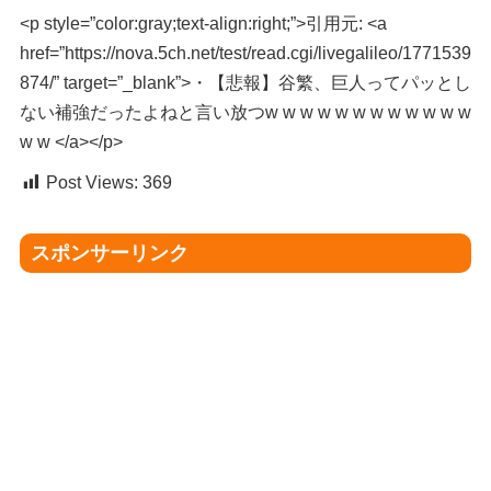
<p style=”color:gray;text-align:right;”>引用元: <a
href=”https://nova.5ch.net/test/read.cgi/livegalileo/1771539
874/” target=”_blank”>・【悲報】谷繁、巨人ってパッとし
ない補強だったよねと言い放つw w w w w w w w w w w w
w w </a></p>
Post Views:
369
スポンサーリンク