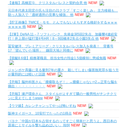
【速報】高橋宏斗、クリスタルパレスと契約合意 他
NEW!
元日本代表太田宏介氏も注目のJ1クラブ「すごく楽しみ」 主力移籍も…
助っ人加入で「適材適所の見事な補強」 他
NEW!
【貯王画像】TWICE・モモ、とんでもないえちすぎる格好をするｗｗｗ
ｗｗｗｗ 他
NEW!
【2軍】DeNA 11－7 ソフトバンク、先発金渕5回2失点、加藤響4連続安
打！井上朋が猛打賞4号HR！8～9回橋本2失点小園3失点 他
NEW!
冨安健洋、プレミアリーグ・クリスタルパレス加入を発表！ 背番号
17「望んでいた場所」 鎌田大地と同僚に
NEW!
【競艇8.6億】税務署職員、担当女性の預金1.5億横領し懲戒免職
NEW!
ジャンポケ斉藤に見る量刑7年の重さ、殺してしまい傷害致死罪を狙う方
が量刑的には軽いと話題
NEW!
【悲報】脳外科医さん「腫瘍取るぞ！」→腫瘍じゃない×2→正常な脳を
摘出・・・・・・・・・
NEW!
【悲報】瀬戸環奈さん、スタイルがよすぎて隣の一般男性がチンチクリ
ンに見えてしまうwww
NEW!
【ウマ娘】カレンチャンってやっぱ怖いすね
NEW!
阪神タイガース、10安打でたったの1得点
NEW!
パヨク「中国が日本を占領するのってすごく簡単だと思うよ。西日本の
原発にミサイルを撃ち込めばいい」 [8/9]
NEW!