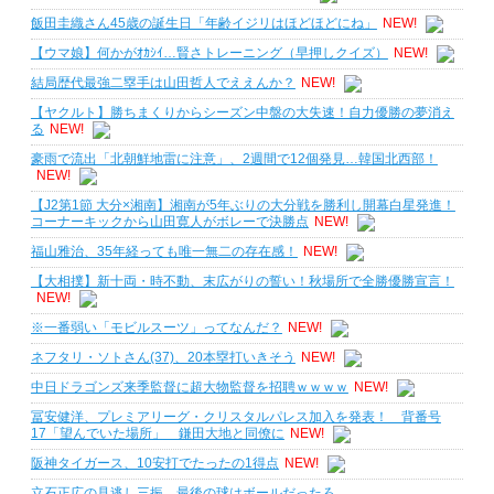
飯田圭織さん45歳の誕生日「年齢イジリはほどほどにね」
NEW!
【ウマ娘】何かがｵｶｼｲ…賢さトレーニング（早押しクイズ）
NEW!
結局歴代最強二塁手は山田哲人でええんか？
NEW!
【ヤクルト】勝ちまくりからシーズン中盤の大失速！自力優勝の夢消え
る
NEW!
豪雨で流出「北朝鮮地雷に注意」、2週間で12個発見…韓国北西部！
NEW!
【J2第1節 大分×湘南】湘南が5年ぶりの大分戦を勝利し開幕白星発進！
コーナーキックから山田寛人がボレーで決勝点
NEW!
福山雅治、35年経っても唯一無二の存在感！
NEW!
【大相撲】新十両・時不動、末広がりの誓い！秋場所で全勝優勝宣言！
NEW!
※一番弱い「モビルスーツ」ってなんだ？
NEW!
ネフタリ・ソトさん(37)、20本塁打いきそう
NEW!
中日ドラゴンズ来季監督に超大物監督を招聘ｗｗｗｗ
NEW!
冨安健洋、プレミアリーグ・クリスタルパレス加入を発表！ 背番号
17「望んでいた場所」 鎌田大地と同僚に
NEW!
阪神タイガース、10安打でたったの1得点
NEW!
立石正広の見逃し三振、最後の球はボールだったろ