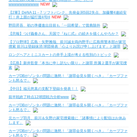
wwwwwwwwwww
NEW!
【2軍】DeNA 11－7 ソフトバンク、先発金渕5回2失点、加藤響4連続安
打！井上朋が猛打賞4号H
NEW!
野田昇吾、初の準優進出目前も「一回希望」で賞典除外
【悲報】つげ義春さん、天国で『ねじ式』の続きを描くんやろか？
【プロ野球】広島・矢野雅哉、前川誠太両内野手に広島県警本部が家宅
捜索 前川は登録抹消 球団発表「心よりお詫び申し上げます」と謝罪
ロングヘアとミニスカートの井手上漠が考える性別のトピック
【広島】新井監督「本当に申し訳ない限り」と謝罪 所属２選手が家宅捜
索
カープOBがゾンタバ問題に激怒！「謝罪会見を開くべき」「カープファ
ンも怒るで」
【中日】福元悠真の支配下登録を発表！！
前半戦終了時点12球団戦力分析www
カープOBがゾンタバ問題に激怒！「謝罪会見を開くべき」「カープファ
ンも怒るで」
元カープ羽月、前川＆矢野の家宅捜索後に「諸事情により配信はお休み
します」
カープOBがゾンタバ問題に激怒！「謝罪会見を開くべき」「カープファ
ンも怒るで」