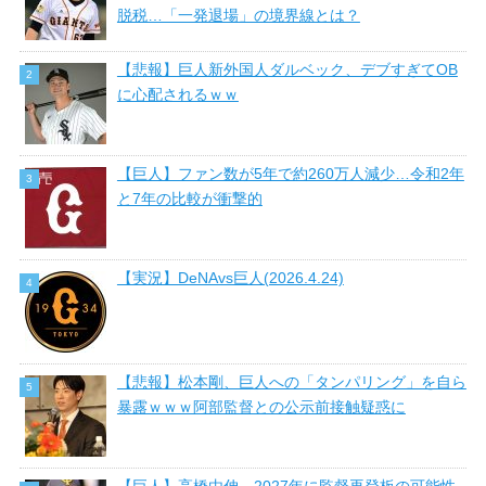
脱税…「一発退場」の境界線とは？
【悲報】巨人新外国人ダルベック、デブすぎてOB
に心配されるｗｗ
【巨人】ファン数が5年で約260万人減少…令和2年
と7年の比較が衝撃的
【実況】DeNAvs巨人(2026.4.24)
【悲報】松本剛、巨人への「タンパリング」を自ら
暴露ｗｗｗ阿部監督との公示前接触疑惑に