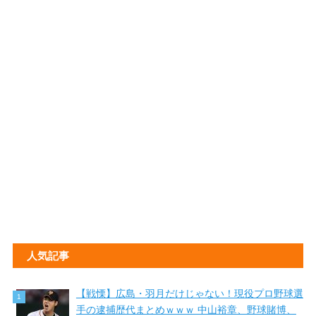
人気記事
【戦慄】広島・羽月だけじゃない！現役プロ野球選
手の逮捕歴代まとめｗｗｗ 中山裕章、野球賭博、