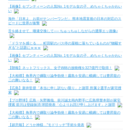
【画像】セブンティーンの人気No. 1モデル女の子、めちゃくちゃかわい
い
海外「日本よ、お前がナンバーワンだ」 熊本地震直後の日本の対応のス
ピードに世界が衝撃
舌を絡ませて、唾液交換して── ちゅっちゅしながらの濃厚エッ画像♪
「ドラマを感じる…」町田駅のバス停の屋根に落ちているものが“物騒す
ぎる”と話題にｗｗｗ
【画像】セブンティーンの人気No. 1モデル女の子、めちゃくちゃかわい
い
【朗報】ネットフリックス、女子W杯の放映権を327億円で取得！
【大相撲】角界内で綱取り論争勃発！霧島を安易に横綱しては豊昇龍の
二の舞いなる！
【広島】新井監督「本当に申し訳ない限り」と謝罪 所属２選手が家宅捜
索
【プロ野球】広島・矢野雅哉、前川誠太両内野手に広島県警本部が家宅
捜索 前川は登録抹消 球団発表「心よりお詫び申し上げます」と謝罪
【大相撲】角界内で綱取り論争勃発！霧島を安易に横綱しては豊昇龍の
二の舞いなる！
【超悲報】どうか神様…"モドリッチ"手術を発表