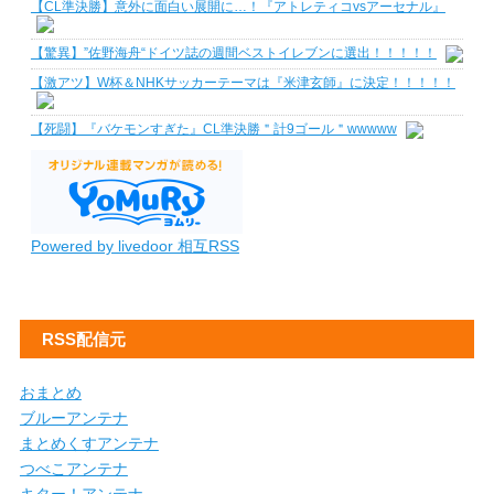
【CL準決勝】意外に面白い展開に…！『アトレティコvsアーセナル』
【驚異】”佐野海舟“ドイツ誌の週間ベストイレブンに選出！！！！！
【激アツ】W杯＆NHKサッカーテーマは『米津玄師』に決定！！！！！
【死闘】『バケモンすぎた』CL準決勝＂計9ゴール＂wwwww
Powered by livedoor 相互RSS
RSS配信元
おまとめ
ブルーアンテナ
まとめくすアンテナ
つべこアンテナ