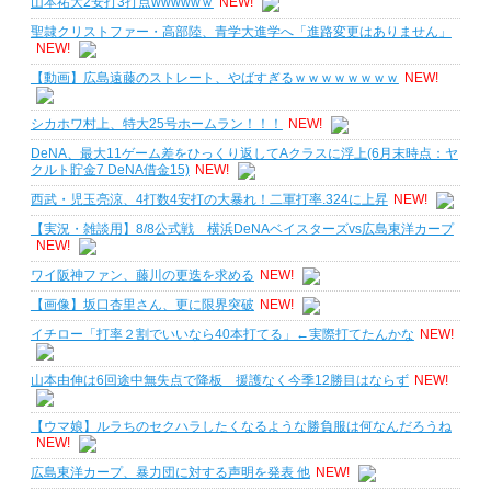
山本祐大2安打3打点wwwwwｗ
NEW!
聖隷クリストファー・高部陸、青学大進学へ「進路変更はありません」
NEW!
【動画】広島遠藤のストレート、やばすぎるｗｗｗｗｗｗｗｗ
NEW!
シカホワ村上、特大25号ホームラン！！！
NEW!
DeNA、最大11ゲーム差をひっくり返してAクラスに浮上(6月末時点：ヤ
クルト貯金7 DeNA借金15)
NEW!
西武・児玉亮涼、4打数4安打の大暴れ！二軍打率.324に上昇
NEW!
【実況・雑談用】8/8公式戦 横浜DeNAベイスターズvs広島東洋カープ
NEW!
ワイ阪神ファン、藤川の更迭を求める
NEW!
【画像】坂口杏里さん、更に限界突破
NEW!
イチロー「打率２割でいいなら40本打てる」←実際打てたんかな
NEW!
山本由伸は6回途中無失点で降板 援護なく今季12勝目はならず
NEW!
【ウマ娘】ルラちのセクハラしたくなるような勝負服は何なんだろうね
NEW!
広島東洋カープ、暴力団に対する声明を発表 他
NEW!