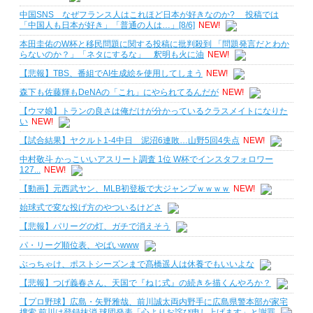
中国SNS なぜフランス人はこれほど日本が好きなのか? 投稿では
「中国人も日本が好き」「普通の人は…」[8/6]
NEW!
本田圭佑のW杯と移民問題に関する投稿に批判殺到 「問題発言だとわか
らないのか？」「ネタにするな」 釈明も火に油
NEW!
【悲報】TBS、番組でAI生成絵を使用してしまう
NEW!
森下も佐藤輝もDeNAの「これ」にやられてるんだが
NEW!
【ウマ娘】トランの良さは俺だけが分かっているクラスメイトになりた
い
NEW!
【試合結果】ヤクルト1-4中日 泥沼6連敗…山野5回4失点
NEW!
中村敬斗 かっこいいアスリート調査 1位 W杯でインスタフォロワー
127...
NEW!
【動画】元西武ヤン、MLB初登板で大ジャンプｗｗｗｗ
NEW!
始球式で変な投げ方のやついるけどさ
【悲報】パリーグの灯、ガチで消えそう
パ・リーグ順位表、やばいwww
ぶっちゃけ、ポストシーズンまで髙橋遥人は休養でもいいよな
【悲報】つげ義春さん、天国で『ねじ式』の続きを描くんやろか？
【プロ野球】広島・矢野雅哉、前川誠太両内野手に広島県警本部が家宅
捜索 前川は登録抹消 球団発表「心よりお詫び申し上げます」と謝罪