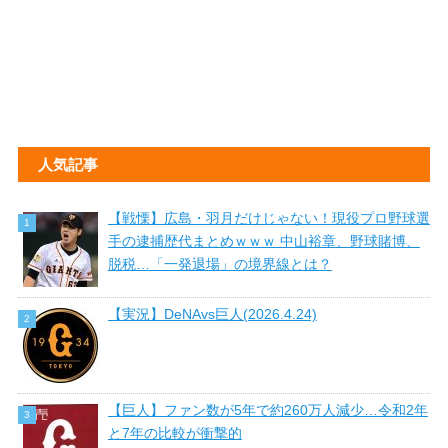
人気記事
【戦慄】広島・羽月だけじゃない！現役プロ野球選
手の逮捕歴代まとめｗｗｗ 中山裕章、野球賭博、
脱税…「一発退場」の境界線とは？
【実況】DeNAvs巨人(2026.4.24)
【巨人】ファン数が5年で約260万人減少…令和2年
と7年の比較が衝撃的