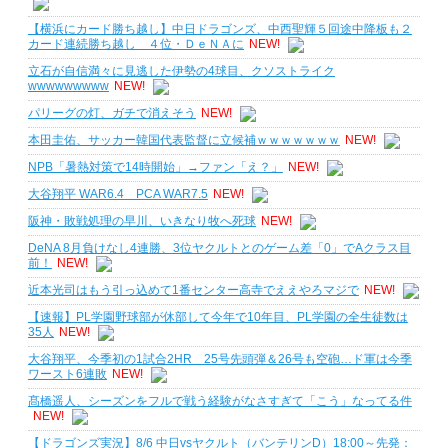
【横浜にカード勝ち越し】中日ドラゴンズ、中西聖輝５回途中降板も２
カード連続勝ち越し ４位・ＤｅＮＡに
NEW!
立石が自信満々に見逃した伊勢の4球目、クソストライク
wwwwwwwww
NEW!
パリーグの灯、ガチで消えそう
NEW!
本田圭佑、サッカー韓国代表監督に立候補ｗｗｗｗｗｗｗ
NEW!
NPB「暑熱対策で14時開始」→ファン「え？」
NEW!
大谷翔平 WAR6.4 PCA WAR7.5
NEW!
阪神・敗戦処理の早川、いきなり牧へ死球
NEW!
DeNA 8月負けなし4連勝、3位ヤクルトとのゲーム差「0」でAクラス目
前！
NEW!
近本光司はもう引っ込めて1番センター高寺でええやろマジで
NEW!
【速報】PL学園野球部が休部して今年で10年目、PL学園の全生徒数は
35人
NEW!
大谷翔平、今季初の1試合2HR 25号先頭弾＆26号も空砲…ド軍は今季
ワースト6連敗
NEW!
髙橋遥人、シーズンをフルで戦う経験がなさすぎて「こう」なってる件
NEW!
【ドラゴンズ実況】8/6 中日vsヤクルト（バンテリンD）18:00～先発：