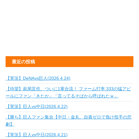
最近の投稿
【実況】DeNAvs巨人(2026.4.24)
【待望】萩尾匡也、ついに1軍合流！ ファーム打率.333の猛アピ
ールにファン「きたか」「言ってるそばから呼ばれたｗ」
【実況】巨人vs中日(2026.4.22)
【勝ち】巨人ファン集合【中日・金丸、自責ゼロで負け投手の悲
劇】
【実況】巨人vs中日(2026.4.21)