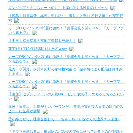
ロングヘアとミニスカートの井手上漠が考える性別のトピック
【広島】新井監督「本当に申し訳ない限り」と謝罪 所属２選手が家宅捜
索
カープOBがゾンタバ問題に激怒！「謝罪会見を開くべき」「カープファ
ンも怒るで」
【中日】福元悠真の支配下登録を発表！！
前半戦終了時点12球団戦力分析www
カープOBがゾンタバ問題に激怒！「謝罪会見を開くべき」「カープファ
ンも怒るで」
元カープ羽月、前川＆矢野の家宅捜索後に「諸事情により配信はお休み
します」
カープOBがゾンタバ問題に激怒！「謝罪会見を開くべき」「カープファ
ンも怒るで」
【画像】セブンティーンの人気No. 1モデル女の子、めちゃくちゃかわい
い
海外「日本よ、お前がナンバーワンだ」 熊本地震直後の日本の対応のス
ピードに世界が衝撃
舌を絡ませて、唾液交換して── ちゅっちゅしながらの濃厚エッ画像♪
「ドラマを感じる…」町田駅のバス停の屋根に落ちているものが“物騒す