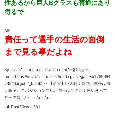
性あるから巨人Bクラスも普通にあり
得るで
36:
責任って選手の生活の面倒
まで見る事だよね
<p style=”color:gray;text-align:right;”>引用元: <a
href=”https://nova.5ch.net/test/read.cgi/livegalileo/1769894
142/” target=”_blank”>・【名将】巨人阿部監督「責任は俺
が取る。全ポジション白紙。選手はとにかく思いきって
やってほしい」 </a></p>
Post Views:
381