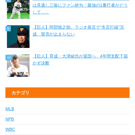
は見逃し三振にファン絶句「最強の1番打者がどう
して…」
【巨人】阿部慎之助、ラジオ発言で“失言打線”完
成 賛否が止まらない
【巨人】育成・大津綾也が退団へ 4年間支配下届
かず決断
カテゴリ
MLB
NPB
WBC