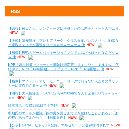
RSS
【悲報】横田さん、レンジャーズに移籍したのは悪手とネットの声… 他
NEW!
【正式】冨安健洋 プレミアリーグ・クリスタルパレス入りへ BBCな
ど複数メディアが報道キターｗｗｗｗｗｗｗｗ 他
NEW!
【画像】FIFAのゲームパッケージってマジでエムバペばっかなんだなｗ
ｗ 他
NEW!
NPB「暑さ対策でファームの開始時間変更します」ワイ「ええやん、何
時や？」NPB「14時開始」ワイ「え？」NPB「14時開始」 他
NEW!
【画像】マイケル・オリーセ、ニューヨークで知らない人たちの草サッ
カーに突然混ざるｗｗ 他
NEW!
【朗報】大人気漫画「GANTZ」がAmazonでなんと全巻100円ｗｗｗｗ
ｗｗ
NEW!
鈴木誠也、復帰11戦目で今季1号
NEW!
中畑氏のエールが物議「娘の尻を謝るまで叩き続けたことがある」「あ
の時があってよかった」【阿部辞任】
NEW!
【公示】DeNA、ビドが1軍登録、マルセリーノは登録抹消されず
NEW!