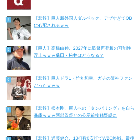
【悲報】巨人新外国人ダルベック、デブすぎてOB
に心配されるｗｗ
【巨人】高橋由伸、2027年に監督再登板の可能性
浮上ｗｗｗ桑田・松井はどうなる？
【悲報】巨人ドラ1・竹丸和幸、ガチの阪神ファン
だったｗｗｗ
【悲報】松本剛、巨人への「タンパリング」を自ら
暴露ｗｗｗ阿部監督との公示前接触疑惑に
【悲報】近藤健介、13打数0安打でWBC終戦。最後