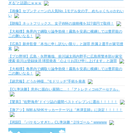
ぎる”と話題にｗｗｗ
【画像】セブンティーンの人気No. 1モデル女の子、めちゃくちゃかわい
い
【朗報】ネットフリックス、女子W杯の放映権を327億円で取得！
【大相撲】角界内で綱取り論争勃発！霧島を安易に横綱しては豊昇龍の
二の舞いなる！
【広島】新井監督「本当に申し訳ない限り」と謝罪 所属２選手が家宅捜
索
【プロ野球】広島・矢野雅哉、前川誠太両内野手に広島県警本部が家宅
捜索 前川は登録抹消 球団発表「心よりお詫び申し上げます」と謝罪
【大相撲】角界内で綱取り論争勃発！霧島を安易に横綱しては豊昇龍の
二の舞いなる！
【超悲報】どうか神様…"モドリッチ"手術を発表
【CL準決勝】意外に面白い展開に…！『アトレティコvsアーセナル』
【驚異】”佐野海舟“ドイツ誌の週間ベストイレブンに選出！！！！！
【激アツ】W杯＆NHKサッカーテーマは『米津玄師』に決定！！！！！
【死闘】『バケモンすぎた』CL準決勝＂計9ゴール＂wwwww