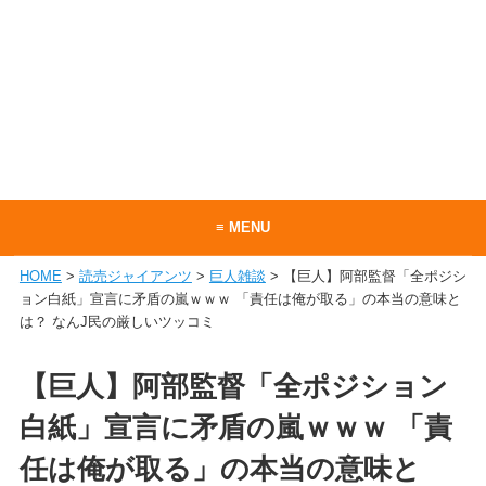
≡ MENU
HOME
>
読売ジャイアンツ
>
巨人雑談
> 【巨人】阿部監督「全ポジシ
ホーム
ョン白紙」宣言に矛盾の嵐ｗｗｗ 「責任は俺が取る」の本当の意味と
は？ なんJ民の厳しいツッコミ
当サイトについて
お問い合わせ
【巨人】阿部監督「全ポジション
RSS
白紙」宣言に矛盾の嵐ｗｗｗ 「責
任は俺が取る」の本当の意味と