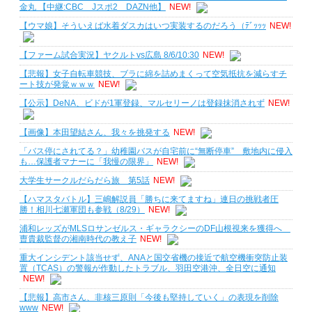
金丸 【中継:CBC Jスポ2 DAZN他】
NEW!
【ウマ娘】そういえば水着ダスカはいつ実装するのだろう（ﾃﾞｯｯｯ
NEW!
【ファーム試合実況】ヤクルトvs広島 8/6/10:30
NEW!
【悲報】女子自転車競技、ブラに綿を詰めまくって空気抵抗を減らすチ
ート技が発覚ｗｗｗ
NEW!
【公示】DeNA、ビドが1軍登録、マルセリーノは登録抹消されず
NEW!
【画像】本田望結さん、我々を挑発する
NEW!
「バス停にされてる？」幼稚園バスが自宅前に“無断停車” 敷地内に侵入
も…保護者マナーに「我慢の限界」
NEW!
大学生サークルだらだら旅 第5話
NEW!
【ハマスタバトル】三嶋解説員「勝ちに来てますね」連日の挑戦者圧
勝！相川七瀬軍団も参戦（8/29）
NEW!
浦和レッズがMLSロサンゼルス・ギャラクシーのDF山根視来を獲得へ
曺貴裁監督の湘南時代の教え子
NEW!
重大インシデント該当せず、ANAと国交省機の接近で航空機衝突防止装
置（TCAS）の警報が作動したトラブル、羽田空港沖、全日空に通知
NEW!
【悲報】高市さん、非核三原則「今後も堅持していく」の表現を削除
www
NEW!