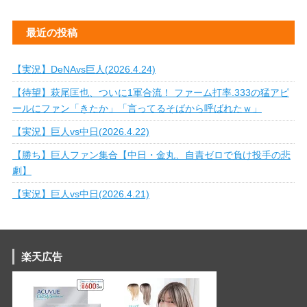
最近の投稿
【実況】DeNAvs巨人(2026.4.24)
【待望】萩尾匡也、ついに1軍合流！ ファーム打率.333の猛アピ
ールにファン「きたか」「言ってるそばから呼ばれたｗ」
【実況】巨人vs中日(2026.4.22)
【勝ち】巨人ファン集合【中日・金丸、自責ゼロで負け投手の悲
劇】
【実況】巨人vs中日(2026.4.21)
楽天広告