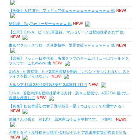
【画像】大谷翔平、フィギュア化ｗｗｗｗｗｗｗｗｗｗｗｗ 他
NEW!
悠仁様、PayPayユーザーｗｗｗｗ 他
NEW!
【公示】DeNA、ビドが1軍登録、マルセリーノは登録抹消されず 他
NEW!
東京ヤクルトスワローズ月別勝率、限界突破ｗｗｗｗｗｗｗ 他
NEW!
【悲報】サッカー日本代表←所属クラブのネームバリューはワールドク
ラスです←これwwww 他
NEW!
DeNA・相川監督、ビド2軍再調整を明言「カウントをつくれない、スト
ライクを投げられない」
NEW!
ガルシア 打率.230 13打数3安打 2本塁打 7打点
NEW!
DeNA、若松尚輝も登録抹消する方針…急きょ登板で、4回2/3を投げた
負担を考慮して
NEW!
【画像】仙台育英初の女子野球部員・星よつはがガチで可愛すぎる！
NEW!
武蔵さん頑張る 第13話 黒木家は今日も平和です。（強弁）
NEW!
今季もタイトル獲得を目指すFC町田ゼルビア黒田剛監督が抱負を語る
NEW!