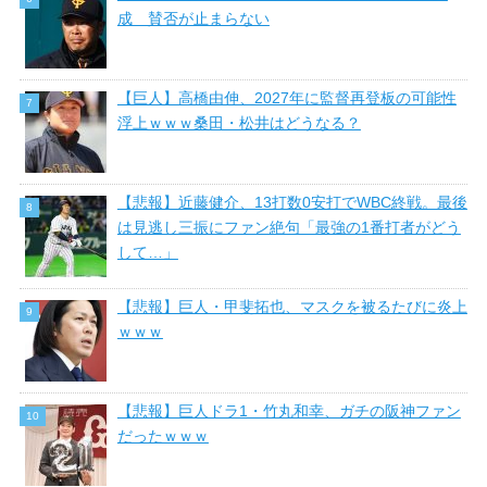
成 賛否が止まらない
【巨人】高橋由伸、2027年に監督再登板の可能性
浮上ｗｗｗ桑田・松井はどうなる？
【悲報】近藤健介、13打数0安打でWBC終戦。最後
は見逃し三振にファン絶句「最強の1番打者がどう
して…」
【悲報】巨人・甲斐拓也、マスクを被るたびに炎上
ｗｗｗ
【悲報】巨人ドラ1・竹丸和幸、ガチの阪神ファン
だったｗｗｗ