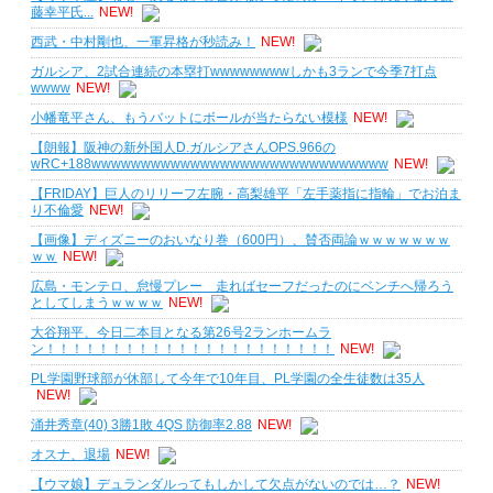
藤幸平氏...
NEW!
西武・中村剛也、一軍昇格が秒読み！
NEW!
ガルシア、2試合連続の本塁打wwwwwwwwしかも3ランで今季7打点
wwww
NEW!
小幡竜平さん、もうバットにボールが当たらない模様
NEW!
【朗報】阪神の新外国人D.ガルシアさんOPS.966の
wRC+188wwwwwwwwwwwwwwwwwwwwwwwwwwwwww
NEW!
【FRIDAY】巨人のリリーフ左腕・高梨雄平「左手薬指に指輪」でお泊ま
り不倫愛
NEW!
【画像】ディズニーのおいなり巻（600円）、賛否両論ｗｗｗｗｗｗｗ
ｗｗ
NEW!
広島・モンテロ、怠慢プレー 走ればセーフだったのにベンチへ帰ろう
としてしまうｗｗｗｗ
NEW!
大谷翔平、今日二本目となる第26号2ランホームラ
ン！！！！！！！！！！！！！！！！！！！！！！
NEW!
PL学園野球部が休部して今年で10年目、PL学園の全生徒数は35人
NEW!
涌井秀章(40) 3勝1敗 4QS 防御率2.88
NEW!
オスナ、退場
NEW!
【ウマ娘】デュランダルってもしかして欠点がないのでは…？
NEW!