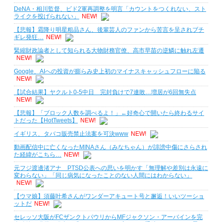
DeNA・相川監督、ビド2軍再調整を明言「カウントをつくれない、スト
ライクを投げられない」
NEW!
【悲報】霜降り明星粗品さん、後輩芸人のファンから苦言を呈されブチ
ギレ発狂…
NEW!
緊縮財政論者として知られる大物財務官僚、高市早苗の逆鱗に触れ左遷
NEW!
Google、AIへの投資が膨らみ史上初のマイナスキャッシュフローに陥る
NEW!
【試合結果】ヤクルト0-5中日 完封負けで7連敗…増居が6回無失点
NEW!
【悲報】「ブロック人数を調べるよ！」←好奇心で開いたら終わるサイ
トだった【HotTweets】
NEW!
イギリス、タバコ販売禁止法案を可決www
NEW!
動画配信中に亡くなったMINAさん（みなちゃん）が誹謗中傷にさらされ
た経緯がこちら…
NEW!
元フジ渡邊渚アナ PTSD公表への思いを明かす「無理解や差別は永遠に
変わらない」「同じ病気になったことのない人間にはわからない」
NEW!
【ウマ娘】須藤叶希さんがワンダーアキュート号と邂逅！いいツーショ
ットだ
NEW!
セレッソ大阪がFCザンクトパウリからMFジャクソン・アーバインを完