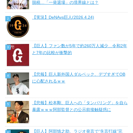
脱税…「一発退場」の境界線とは？
【実況】DeNAvs巨人(2026.4.24)
【巨人】ファン数が5年で約260万人減少…令和2年
と7年の比較が衝撃的
【悲報】巨人新外国人ダルベック、デブすぎてOB
に心配されるｗｗ
【悲報】松本剛、巨人への「タンパリング」を自ら
暴露ｗｗｗ阿部監督との公示前接触疑惑に
【巨人】阿部慎之助、ラジオ発言で“失言打線”完