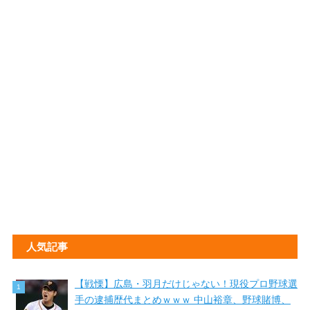
人気記事
【戦慄】広島・羽月だけじゃない！現役プロ野球選
手の逮捕歴代まとめｗｗｗ 中山裕章、野球賭博、