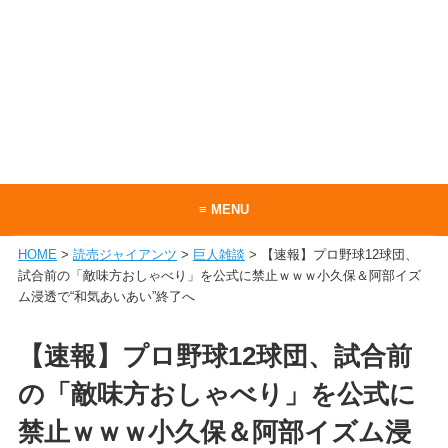
≡ MENU
HOME
>
読売ジャイアンツ
>
巨人雑談
> 【速報】プロ野球12球団、
ホーム
試合前の「敵味方おしゃべり」を公式に禁止ｗｗｗ小久保＆阿部イズ
ム浸透で“和気あいあい”終了へ
当サイトについて
お問い合わせ
【速報】プロ野球12球団、試合前
RSS
の「敵味方おしゃべり」を公式に
禁止ｗｗｗ小久保＆阿部イズム浸