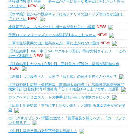
全移籍で獲得と発表 「チームがさらに良くなる手助けをしたいと思っ
ています」
NEW!
【ウマ娘】昔からの既存キャラにもシナリオの顔アップ演出とか追加し
てください
NEW!
小幡竜平さん、もうバットにボールが当たらない模様
NEW!
千葉ロッテマリーンズチーム本塁打81本←これｗｗｗ
NEW!
二軍で無双状態の山川穂高さんが一軍に上がれない理由
NEW!
【試合結果】 8/6 中日 5-0 ヤクルト 8回石川昂弥先制タイムリー！この
カード3連勝！
NEW!
【試合結果】ヤクルト0-5中日 完封負けで7連敗…増居が6回無失点
NEW!
【悲報】つげ義春さん、天国で『ねじ式』の続きを描くんやろか？
【プロ野球】広島・矢野雅哉、前川誠太両内野手に広島県警本部が家宅
捜索 前川は登録抹消 球団発表「心よりお詫び申し上げます」と謝罪
ロングヘアとミニスカートの井手上漠が考える性別のトピック
【広島】新井監督「本当に申し訳ない限り」と謝罪 所属２選手が家宅捜
索
カープOBがゾンタバ問題に激怒！「謝罪会見を開くべき」「カープファ
ンも怒るで」
【中日】福元悠真の支配下登録を発表！！