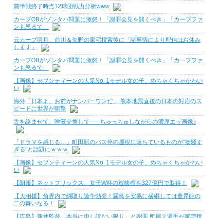
前半戦終了時点12球団戦力分析www
カープOBがゾンタバ問題に激怒！「謝罪会見を開くべき」「カープファ
ンも怒るで」
元カープ羽月、前川＆矢野の家宅捜索後に「諸事情により配信はお休み
します」
カープOBがゾンタバ問題に激怒！「謝罪会見を開くべき」「カープファ
ンも怒るで」
【画像】セブンティーンの人気No. 1モデル女の子、めちゃくちゃかわい
い
海外「日本よ、お前がナンバーワンだ」 熊本地震直後の日本の対応のス
ピードに世界が衝撃
舌を絡ませて、唾液交換して── ちゅっちゅしながらの濃厚エッ画像♪
「ドラマを感じる…」町田駅のバス停の屋根に落ちているものが“物騒す
ぎる”と話題にｗｗｗ
【画像】セブンティーンの人気No. 1モデル女の子、めちゃくちゃかわい
い
【朗報】ネットフリックス、女子W杯の放映権を327億円で取得！
【大相撲】角界内で綱取り論争勃発！霧島を安易に横綱しては豊昇龍の
二の舞いなる！
【広島】新井監督「本当に申し訳ない限り」と謝罪 所属２選手が家宅捜