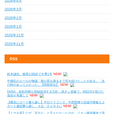
2026年4月
2026年3月
2026年2月
2026年1月
2025年12月
2025年11月
RSS
鈴木誠也、復帰11戦目で今季1号
NEW!
中畑氏のエールが物議「娘の尻を謝るまで叩き続けたことがある」「あ
の時があってよかった」【阿部辞任】
NEW!
DeNA、若松尚輝も登録抹消する方針…急きょ登板で、4回2/3を投げた
負担を考慮して
NEW!
【横浜にカード勝ち越し】中日ドラゴンズ、中西聖輝５回途中降板も２
カード連続勝ち越し ４位・ＤｅＮＡに
NEW!
【ミヤネ屋】なぜ「戻るな」と言えなかったのか イオン爆発事故で斎