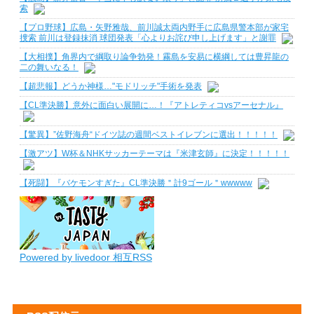
索
【プロ野球】広島・矢野雅哉、前川誠太両内野手に広島県警本部が家宅
捜索 前川は登録抹消 球団発表「心よりお詫び申し上げます」と謝罪
【大相撲】角界内で綱取り論争勃発！霧島を安易に横綱しては豊昇龍の
二の舞いなる！
【超悲報】どうか神様…"モドリッチ"手術を発表
【CL準決勝】意外に面白い展開に…！『アトレティコvsアーセナル』
【驚異】”佐野海舟“ドイツ誌の週間ベストイレブンに選出！！！！！
【激アツ】W杯＆NHKサッカーテーマは『米津玄師』に決定！！！！！
【死闘】『バケモンすぎた』CL準決勝＂計9ゴール＂wwwww
Powered by livedoor 相互RSS