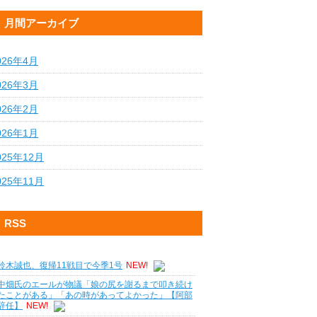
月間アーカイブ
026年4月
026年3月
026年2月
026年1月
025年12月
025年11月
RSS
鈴木誠也、復帰11戦目で今季1号
NEW!
中畑氏のエールが物議「娘の尻を謝るまで叩き続け
たことがある」「あの時があってよかった」【阿部
辞任】
NEW!