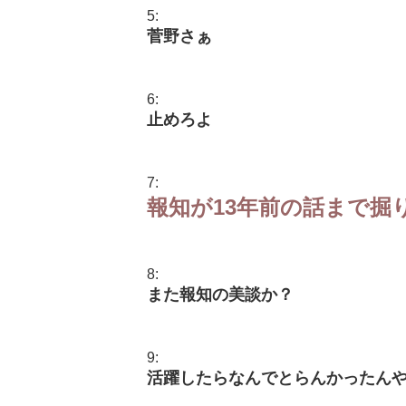
5:
菅野さぁ
6:
止めろよ
7:
報知が13年前の話まで掘
8:
また報知の美談か？
9:
活躍したらなんでとらんかったん