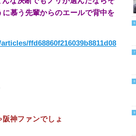
どんな決断でもノリが選んだならそ
うに慕う先輩からのエールで背中を
/articles/ffd68860f216039b8811d08
フ
ゃ阪神ファンでしょ