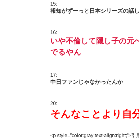
15:
報知がずーっと日本シリーズの話
16:
いや不倫して隠し子の元
でるやん
17:
中日ファンじゃなかったんか
20:
そんなことより自
<p style=”color:gray;text-align:right;”>