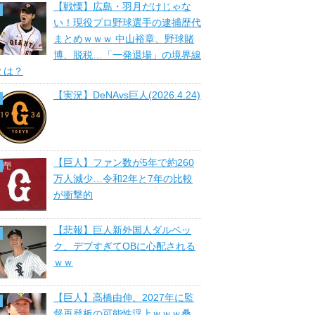
【戦慄】広島・羽月だけじゃな
い！現役プロ野球選手の逮捕歴代
まとめｗｗｗ 中山裕章、野球賭
博、脱税…「一発退場」の境界線
とは？
【実況】DeNAvs巨人(2026.4.24)
【巨人】ファン数が5年で約260
万人減少…令和2年と7年の比較
が衝撃的
【悲報】巨人新外国人ダルベッ
ク、デブすぎてOBに心配される
ｗｗ
【巨人】高橋由伸、2027年に監
督再登板の可能性浮上ｗｗｗ桑