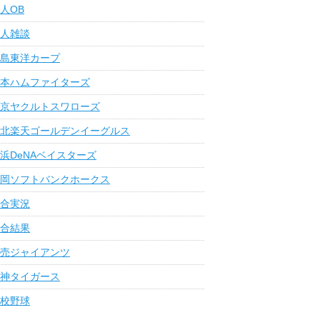
人OB
人雑談
島東洋カープ
本ハムファイターズ
京ヤクルトスワローズ
北楽天ゴールデンイーグルス
浜DeNAベイスターズ
岡ソフトバンクホークス
合実況
合結果
売ジャイアンツ
神タイガース
校野球