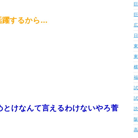
巨
巨
活躍するから…
広
日
東
」
東
横
福
試
試
めとけなんて言えるわけないやろ菅
読
阪
高