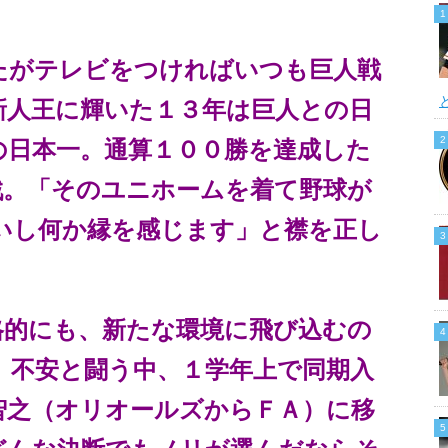
たがテレビをつければいつも巨人戦
新人王に輝いた１３年は巨人との日
の日本一。通算１００勝を達成した
戦。「そのユニホームを着て野球が
いし何か縁を感じます」と襟を正し
格的にも、新たな環境に飛び込むの
。不安と闘う中、１学年上で同期入
智之（オリオールズからＦＡ）に移