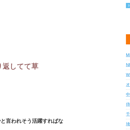
M
り返してて草
N
W
オ
中
侍
千
やと言われそう活躍すればな
埼