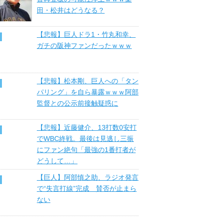
田・松井はどうなる？
【悲報】巨人ドラ1・竹丸和幸、
ガチの阪神ファンだったｗｗｗ
【悲報】松本剛、巨人への「タン
パリング」を自ら暴露ｗｗｗ阿部
監督との公示前接触疑惑に
【悲報】近藤健介、13打数0安打
でWBC終戦。最後は見逃し三振
にファン絶句「最強の1番打者が
どうして…」
【巨人】阿部慎之助、ラジオ発言
で“失言打線”完成 賛否が止まら
ない