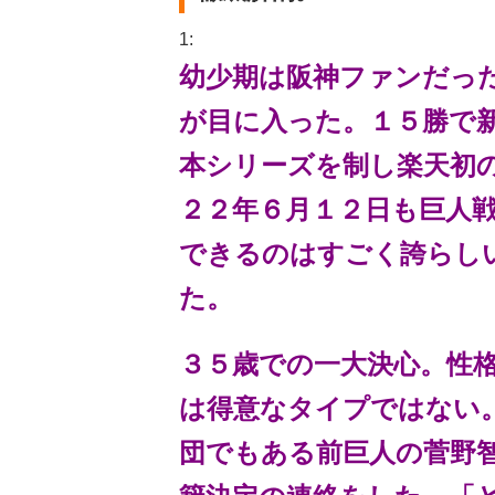
1:
幼少期は阪神ファンだっ
が目に入った。１５勝で
本シリーズを制し楽天初
２２年６月１２日も巨人
できるのはすごく誇らし
た。
３５歳での一大決心。性
は得意なタイプではない
団でもある前巨人の菅野