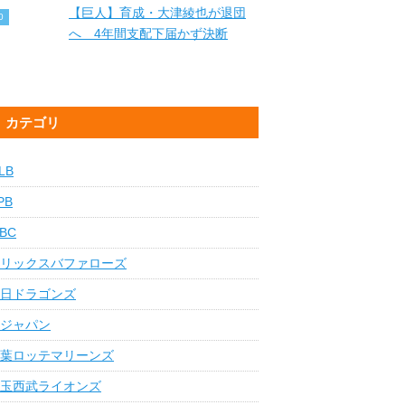
【巨人】育成・大津綾也が退団
へ 4年間支配下届かず決断
カテゴリ
LB
PB
BC
リックスバファローズ
日ドラゴンズ
ジャパン
葉ロッテマリーンズ
玉西武ライオンズ