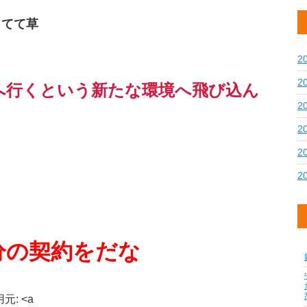
してて草
2
2
へ行くという新たな環境へ飛び込ん
2
2
2
2
分の契約をだな
引用元: <a