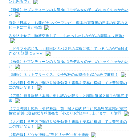
ンも怒るで」
【画像】セブンティーンの人気No. 1モデル女の子、めちゃくちゃかわい
い
海外「日本よ、お前がナンバーワンだ」 熊本地震直後の日本の対応のス
ピードに世界が衝撃
舌を絡ませて、唾液交換して── ちゅっちゅしながらの濃厚エッ画像♪
「ドラマを感じる…」町田駅のバス停の屋根に落ちているものが“物騒す
ぎる”と話題にｗｗｗ
【画像】セブンティーンの人気No. 1モデル女の子、めちゃくちゃかわい
い
【朗報】ネットフリックス、女子W杯の放映権を327億円で取得！
【大相撲】角界内で綱取り論争勃発！霧島を安易に横綱しては豊昇龍の
二の舞いなる！
【広島】新井監督「本当に申し訳ない限り」と謝罪 所属２選手が家宅捜
索
【プロ野球】広島・矢野雅哉、前川誠太両内野手に広島県警本部が家宅
捜索 前川は登録抹消 球団発表「心よりお詫び申し上げます」と謝罪
【大相撲】角界内で綱取り論争勃発！霧島を安易に横綱しては豊昇龍の
二の舞いなる！
【超悲報】どうか神様…"モドリッチ"手術を発表