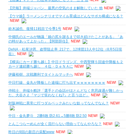
【画像】マドリーの改革を始めたモウリーニョ 他
NEW!
【悲報】井端ジャパン、最悪の空気のまま解散していた 他
NEW!
【ウマ娘】ラーメンシナリオでマイル育成はどんなサポカ構成になる？
NEW!
鈴木誠也、復帰11戦目で今季1号
NEW!
中畑氏のエールが物議「娘の尻を謝るまで叩き続けたことがある」「あ
の時があってよかった」【阿部辞任】
NEW!
DeNA・松尾汐恩、盗塁阻止率 .217で、12球団13人中12位（8月5日現
在）
NEW!
【横浜にカード勝ち越し】中日ドラゴンズ、中西聖輝５回途中降板も２
カード連続勝ち越し ４位・ＤｅＮＡに
NEW!
伊藤裕樹、次戦勝利でタイトルマッチへ
NEW!
中日打線、金丸が降板した途端に打ち出すｗｗｗｗｗｗｗｗ
NEW!
侍戦士、井端を酷評「選手との会話がほとんどなく意思疎通が難しかっ
た。大谷さえ『マジで笑わなくね?』と言うほど」
NEW!
対阪神戦に異常に打つダルベックみたいな奴ってなんでなん？
NEW!
中日・金丸夢斗 2勝6敗 防2.61→5勝8敗 防2.50
NEW!
とんこつらーめんが全く流行らない理由ってなんやろな？
NEW!
昨日の9回の新庄の采配www
NEW!