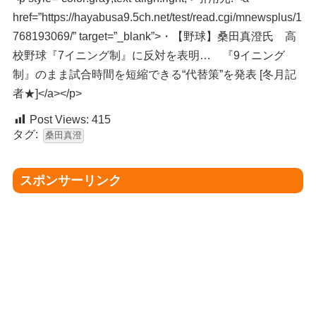
href=”https://hayabusa9.5ch.net/test/read.cgi/mnewsplus/1
768193069/” target=”_blank”>・【野球】桑田真澄氏 高
校野球『7イニング制』に反対を表明… 『9イニング
制』のまま試合時間を短縮できる“代替策”を発表 [冬月記
者★]</a></p>
Post Views:
415
タグ:
桑田真澄
スポンサーリンク