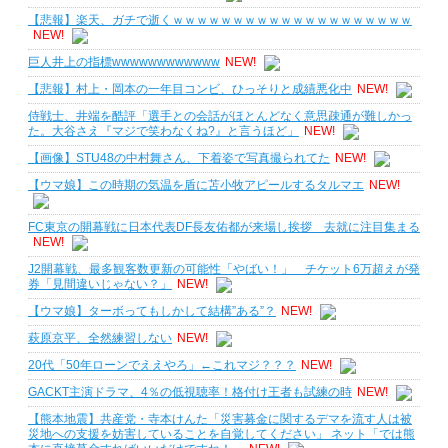
【悲報】楽天、ガチで逝くｗｗｗｗｗｗｗｗｗｗｗｗｗｗｗｗｗｗｗｗ
NEW!
巨人井上の指標wwwwwwwwwwww
NEW!
【悲報】村上・岡本の一年目コンビ、ひっそりと成績悪化中
NEW!
侍戦士、井端を酷評「選手との会話がほとんどなく意思疎通が難しかっ
た。大谷さえ『マジで笑わなくね?』と言うほど」
NEW!
【画像】STU48の中村舞さん、下着姿で写真撮られてた
NEW!
【ウマ娘】この時期の気温を盾に苫小牧アピールするタルマエ
NEW!
FC東京の開幕戦に日本代表DF長友佑都が来場し挨拶 去就に注目集まる
NEW!
J2開幕戦、最多観客数更新の可能性「やばい！」 チケット6万超えが発
券「見間違いじゃない？」
NEW!
【ウマ娘】ターボってもしかして結構”ある”？
NEW!
萩原京平、全然練習しない
NEW!
20代「50年ローンでええやろ」←これマジ？？？
NEW!
GACKT主演ドラマ、4％の低視聴率！格付け王者も試練の時
NEW!
【熊本地震】共産党・寺本けんた「災害募金に関するデマを流す人は被
災地への支援を妨害していることを自覚してください」 ネット「では熊