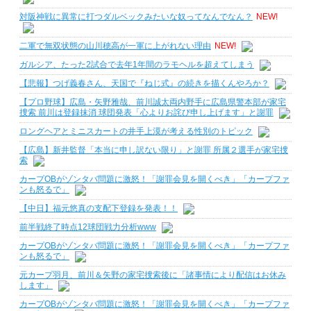
対阪神戦に異常に打つダルベックみたいな奴ってなんでなん？
NEW!
二軍で無双状態の山川穂高が一軍に上がれない理由
NEW!
ガルシア、たった2試合で去年1年間のラモヘルを超えてしまう
【悲報】つげ義春さん、天国で『ねじ式』の続きを描くんやろか？
【プロ野球】広島・矢野雅哉、前川誠太両内野手に広島県警本部が家宅
捜索 前川は登録抹消 球団発表「心よりお詫び申し上げます」と謝罪
ロングヘアとミニスカートの井手上漠が考える性別のトピック
【広島】新井監督「本当に申し訳ない限り」と謝罪 所属２選手が家宅捜
索
カープOBがゾンタバ問題に激怒！「謝罪会見を開くべき」「カープファ
ンも怒るで」
【中日】福元悠真の支配下登録を発表！！
前半戦終了時点12球団戦力分析www
カープOBがゾンタバ問題に激怒！「謝罪会見を開くべき」「カープファ
ンも怒るで」
元カープ羽月、前川＆矢野の家宅捜索後に「諸事情により配信はお休み
します」
カープOBがゾンタバ問題に激怒！「謝罪会見を開くべき」「カープファ