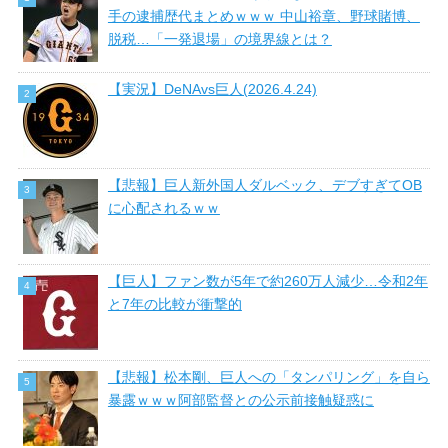
手の逮捕歴代まとめｗｗｗ 中山裕章、野球賭博、
脱税…「一発退場」の境界線とは？
【実況】DeNAvs巨人(2026.4.24)
【悲報】巨人新外国人ダルベック、デブすぎてOB
に心配されるｗｗ
【巨人】ファン数が5年で約260万人減少…令和2年
と7年の比較が衝撃的
【悲報】松本剛、巨人への「タンパリング」を自ら
暴露ｗｗｗ阿部監督との公示前接触疑惑に