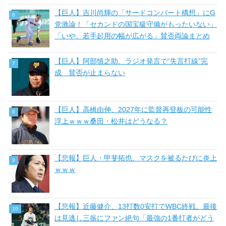
【巨人】吉川尚輝の「サードコンバート構想」にG
党激論！「セカンドの国宝級守備がもったいない」
「いや、若手起用の幅が広がる」賛否両論まとめ
【巨人】阿部慎之助、ラジオ発言で“失言打線”完
成 賛否が止まらない
【巨人】高橋由伸、2027年に監督再登板の可能性
浮上ｗｗｗ桑田・松井はどうなる？
【悲報】巨人・甲斐拓也、マスクを被るたびに炎上
ｗｗｗ
【悲報】近藤健介、13打数0安打でWBC終戦。最後
は見逃し三振にファン絶句「最強の1番打者がどう