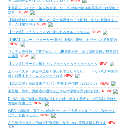
本に直接募金すればいいだけですね！」
NEW!
中居正広「ひそかに被災地支援」か 2016年の熊本地震直後には現地で
炊き...
NEW!
【高校野球】ついに田中マー君が高野連の「七回制」導入に異議申す！
ドーム球場でやれ
NEW!
【ウマ娘】フラッシュママに叱られるオルフェちゃん
NEW!
【NBA】ロニー・ウォーカー4世が、NBAに復帰 ナゲッツと単年契約
NEW!
リニア大阪延伸「工期示せない」 JR東海社長、名古屋開業後の早期着手
を強調
NEW!
【ウマ娘】ラーメン屋ドトウでっっっっっっっっっっっっ
NEW!
エッセイスト「原爆を二度と使わせてはならない」→「もちろん中国の
核も非難する？」→ブロックされる
NEW!
【試合実況】西武２軍スタメン 先発:菅井信也（2026.8.6）
NEW!
被災地・熊本、泥酔者の通報が止まらず県警が異例のお願い
NEW!
DeNA、若松尚輝も登録抹消する方針…急きょ登板で、4回2/3を投げた
負担を考慮して
NEW!
WBC井端監督、選手との会話なかった「大谷でさえ『マジで笑わなく
ね？』と言うほど」
NEW!
左手骨折の長谷川信哉が打撃再開 8月中旬に実戦復帰を目指す
NEW!