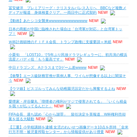
冨安健洋 プレミアリーグ・クリスタルパレス入りへ BBCなど複数メ
ディアが報道 身体検査クリア、一両日中に正式契約
NEW!
【動画】あたシコ女襲来wwwwwwwwwwwwww
NEW!
日本の商船が中国に臨検された場合は「台湾軍が対応」と台湾軍トッ
プ！
NEW!
Ｗ杯計画頓挫のＦＩＦＡ会長、トランプ政権に支援要請＝米紙
NEW!
小栗旬 「LOST10」で5年ぶり民放ドラマレギュラーに、初共演の横浜
流星とバディ役「もう最高です」
NEW!
中日ドラゴンズ、Aクラスまで3ゲーム差wwww
NEW!
【衝撃】エース級財務官僚が異例人事、ワイらが想像する以上に闇深そ
う
NEW!
【ウマ娘】ピスゴルってみんな幼稚園児設定だから興奮するよね
NEW!
愛煙家・岸谷蘭丸「喫煙者の権利がマジで侵害されてる」 「いくら税金
を我々が払ってるんだと」
NEW!
FIFA会長、過ち認め「心から謝罪」 留任決定を英報道…W杯権利売却
案を巡る大騒動
NEW!
【三重】小学校講師を逮捕 女児のわいせつ画像データ10点を所持 「全米
行方不明・被児童搾取センター」から情報提供があり捜査
NEW!