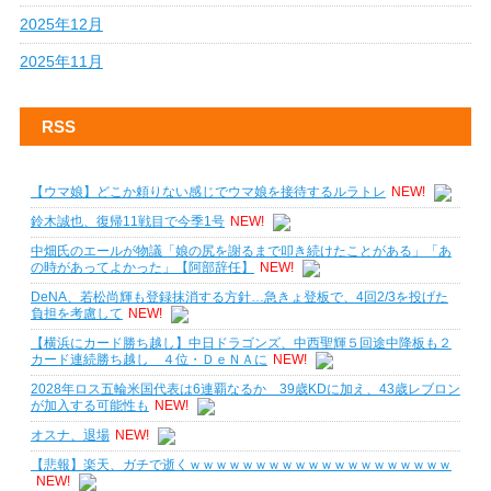
2025年12月
2025年11月
RSS
【ウマ娘】どこか頼りない感じでウマ娘を接待するルラトレ
NEW!
鈴木誠也、復帰11戦目で今季1号
NEW!
中畑氏のエールが物議「娘の尻を謝るまで叩き続けたことがある」「あ
の時があってよかった」【阿部辞任】
NEW!
DeNA、若松尚輝も登録抹消する方針…急きょ登板で、4回2/3を投げた
負担を考慮して
NEW!
【横浜にカード勝ち越し】中日ドラゴンズ、中西聖輝５回途中降板も２
カード連続勝ち越し ４位・ＤｅＮＡに
NEW!
2028年ロス五輪米国代表は6連覇なるか 39歳KDに加え、43歳レブロン
が加入する可能性も
NEW!
オスナ、退場
NEW!
【悲報】楽天、ガチで逝くｗｗｗｗｗｗｗｗｗｗｗｗｗｗｗｗｗｗｗｗ
NEW!