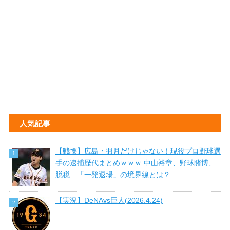
人気記事
【戦慄】広島・羽月だけじゃない！現役プロ野球選
手の逮捕歴代まとめｗｗｗ 中山裕章、野球賭博、
脱税…「一発退場」の境界線とは？
【実況】DeNAvs巨人(2026.4.24)