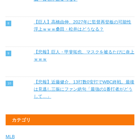
【巨人】高橋由伸、2027年に監督再登板の可能性
浮上ｗｗｗ桑田・松井はどうなる？
【悲報】巨人・甲斐拓也、マスクを被るたびに炎上
ｗｗｗ
【悲報】近藤健介、13打数0安打でWBC終戦。最後
は見逃し三振にファン絶句「最強の1番打者がどう
して…」
カテゴリ
MLB