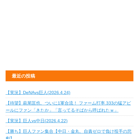
最近の投稿
【実況】DeNAvs巨人(2026.4.24)
【待望】萩尾匡也、ついに1軍合流！ ファーム打率.333の猛アピ
ールにファン「きたか」「言ってるそばから呼ばれたｗ」
【実況】巨人vs中日(2026.4.22)
【勝ち】巨人ファン集合【中日・金丸、自責ゼロで負け投手の悲
劇】