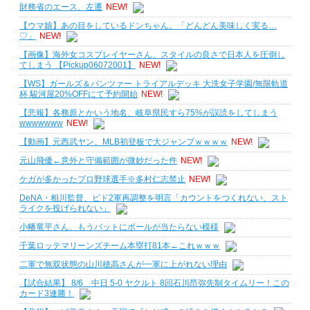
財務省のエース、左遷
NEW!
【ウマ娘】あの目をしているドンちゃん。「どんどん美味しく実る…
♡」
NEW!
【画像】海外女コスプレイヤーさん、スタイルの良さで日本人を圧倒し
てしまう 【Pickup06072001】
NEW!
【WS】ガールズ＆パンツァー トライアルデッキ 大洗女子学園/無限軌道
杯 駿河屋20%OFFにて予約開始
NEW!
【悲報】各務原とかいう地名、岐阜県民すら75%が誤読をしてしまう
wwwwwww
NEW!
【動画】元西武ヤン、MLB初登板で大ジャンプｗｗｗｗ
NEW!
元山飛優←意外と守備範囲が微妙だった件
NEW!
ケガが多かったプロ野球選手※多村仁志禁止
NEW!
DeNA・相川監督、ビド2軍再調整を明言「カウントをつくれない、スト
ライクを投げられない」
小幡竜平さん、もうバットにボールが当たらない模様
千葉ロッテマリーンズチーム本塁打81本←これｗｗｗ
二軍で無双状態の山川穂高さんが一軍に上がれない理由
【試合結果】 8/6 中日 5-0 ヤクルト 8回石川昂弥先制タイムリー！この
カード3連勝！