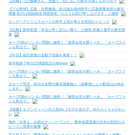
【悲報】つげ義春さん、天国で『ねじ式』の続きを描くんやろか？
【プロ野球】広島・矢野雅哉、前川誠太両内野手に広島県警本部が家宅
捜索 前川は登録抹消 球団発表「心よりお詫び申し上げます」と謝罪
ロングヘアとミニスカートの井手上漠が考える性別のトピック
【広島】新井監督「本当に申し訳ない限り」と謝罪 所属２選手が家宅捜
索
カープOBがゾンタバ問題に激怒！「謝罪会見を開くべき」「カープファ
ンも怒るで」
【中日】福元悠真の支配下登録を発表！！
前半戦終了時点12球団戦力分析www
カープOBがゾンタバ問題に激怒！「謝罪会見を開くべき」「カープファ
ンも怒るで」
元カープ羽月、前川＆矢野の家宅捜索後に「諸事情により配信はお休み
します」
カープOBがゾンタバ問題に激怒！「謝罪会見を開くべき」「カープファ
ンも怒るで」
【画像】セブンティーンの人気No. 1モデル女の子、めちゃくちゃかわい
い
海外「日本よ、お前がナンバーワンだ」 熊本地震直後の日本の対応のス
ピードに世界が衝撃
舌を絡ませて、唾液交換して── ちゅっちゅしながらの濃厚エッ画像♪