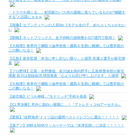
「ドラマを感じる…」町田駅のバス停の屋根に落ちているものが“物騒す
ぎる”と話題にｗｗｗ
【画像】セブンティーンの人気No. 1モデル女の子、めちゃくちゃかわい
い
【朗報】ネットフリックス、女子W杯の放映権を327億円で取得！
【大相撲】角界内で綱取り論争勃発！霧島を安易に横綱しては豊昇龍の
二の舞いなる！
【広島】新井監督「本当に申し訳ない限り」と謝罪 所属２選手が家宅捜
索
【プロ野球】広島・矢野雅哉、前川誠太両内野手に広島県警本部が家宅
捜索 前川は登録抹消 球団発表「心よりお詫び申し上げます」と謝罪
【大相撲】角界内で綱取り論争勃発！霧島を安易に横綱しては豊昇龍の
二の舞いなる！
【超悲報】どうか神様…"モドリッチ"手術を発表
【CL準決勝】意外に面白い展開に…！『アトレティコvsアーセナル』
【驚異】”佐野海舟“ドイツ誌の週間ベストイレブンに選出！！！！！
【激アツ】W杯＆NHKサッカーテーマは『米津玄師』に決定！！！！！