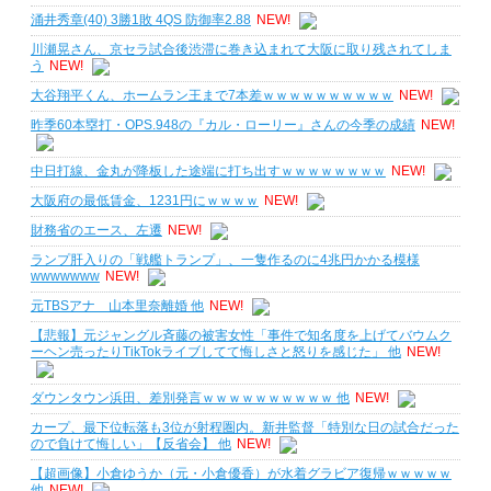
涌井秀章(40) 3勝1敗 4QS 防御率2.88
NEW!
川瀬晃さん、京セラ試合後渋滞に巻き込まれて大阪に取り残されてしま
う
NEW!
大谷翔平くん、ホームラン王まで7本差ｗｗｗｗｗｗｗｗｗｗ
NEW!
昨季60本塁打・OPS.948の『カル・ローリー』さんの今季の成績
NEW!
中日打線、金丸が降板した途端に打ち出すｗｗｗｗｗｗｗｗ
NEW!
大阪府の最低賃金、1231円にｗｗｗｗ
NEW!
財務省のエース、左遷
NEW!
ランプ肝入りの「戦艦トランプ」、一隻作るのに4兆円かかる模様
wwwwwww
NEW!
元TBSアナ 山本里奈離婚 他
NEW!
【悲報】元ジャングル斉藤の被害女性「事件で知名度を上げてバウムク
ーヘン売ったりTikTokライブしてて悔しさと怒りを感じた」 他
NEW!
ダウンタウン浜田、差別発言ｗｗｗｗｗｗｗｗｗｗ 他
NEW!
カープ、最下位転落も3位が射程圏内。新井監督「特別な日の試合だった
ので負けて悔しい」【反省会】 他
NEW!
【超画像】小倉ゆうか（元・小倉優香）が水着グラビア復帰ｗｗｗｗｗ
他
NEW!