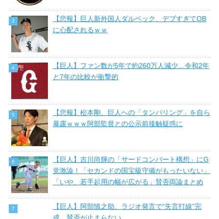
【悲報】巨人新外国人ダルベック、デブすぎてOB
に心配されるｗｗ
【巨人】ファン数が5年で約260万人減少…令和2年
と7年の比較が衝撃的
【悲報】松本剛、巨人への「タンパリング」を自ら
暴露ｗｗｗ阿部監督との公示前接触疑惑に
【巨人】吉川尚輝の「サードコンバート構想」にG
党激論！「セカンドの国宝級守備がもったいない」
「いや、若手起用の幅が広がる」賛否両論まとめ
【巨人】阿部慎之助、ラジオ発言で“失言打線”完
成 賛否が止まらない