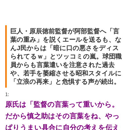
巨人・原辰徳前監督が阿部監督へ「言
葉の重み」を説くエールを送るも、な
んJ民からは「暗に口の悪さをディス
られてるｗ」とツッコミの嵐。球団職
員からも言葉遣いを注意された過去
や、若手を萎縮させる昭和スタイルに
「立浪の再来」と危惧する声が続出。
1:
原氏は「監督の言葉って重いから。
だから慎之助はその言葉をね、やっ
ぱりうまい具合に自分の考えを伝え