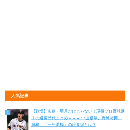
人気記事
【戦慄】広島・羽月だけじゃない！現役プロ野球選
手の逮捕歴代まとめｗｗｗ 中山裕章、野球賭博、
脱税…「一発退場」の境界線とは？