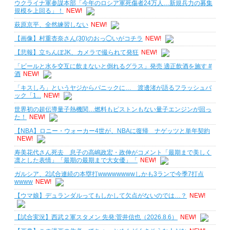
ウクライナ軍参謀本部「今年のロシア軍死傷者24万人…新規兵力の募集
規模を上回る」！
NEW!
萩原京平、全然練習しない
NEW!
【画像】村重杏奈さん(30)のおっ◯いがコチラ
NEW!
【悲報】立ちんぼJK、カメラで撮られて発狂
NEW!
「ビールと水を交互に飲まないと倒れるグラス」発売 適正飲酒を施す #
酒
NEW!
「キスしろ」というヤジからパニックに… 渡邊渚が語るフラッシュバ
ック「1...
NEW!
世界初の超伝導量子熱機関…燃料もピストンもない量子エンジンが回っ
た！
NEW!
【NBA】ロニー・ウォーカー4世が、NBAに復帰 ナゲッツと単年契約
NEW!
寿美花代さん死去 息子の高嶋政宏・政伸がコメント「最期まで美しく
凛とした表情」「最期の最期まで大女優」「
NEW!
ガルシア、2試合連続の本塁打wwwwwwwwしかも3ランで今季7打点
wwww
NEW!
【ウマ娘】デュランダルってもしかして欠点がないのでは…？
NEW!
【試合実況】西武２軍スタメン 先発:菅井信也（2026.8.6）
NEW!