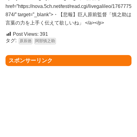
href=”https://nova.5ch.net/test/read.cgi/livegalileo/1767775
874/” target=”_blank”>・【悲報】巨人原前監督「慎之助は
言葉の力を上手く伝えて欲しいね」 </a></p>
Post Views:
391
タグ:
原辰徳
阿部慎之助
スポンサーリンク