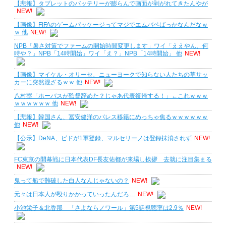
【悲報】タブレットのバッテリーが膨らんで画面が剥がれてきたんやが
NEW!
【画像】FIFAのゲームパッケージってマジでエムバペばっかなんだなｗ
ｗ 他
NEW!
NPB「暑さ対策でファームの開始時間変更します」ワイ「ええやん、何
時や？」NPB「14時開始」ワイ「え？」NPB「14時開始」 他
NEW!
【画像】マイケル・オリーセ、ニューヨークで知らない人たちの草サッ
カーに突然混ざるｗｗ 他
NEW!
八村塁「ホーバスが監督辞めた？じゃあ代表復帰する！」←これｗｗｗ
ｗｗｗｗｗｗ 他
NEW!
【悲報】韓国さん、冨安健洋のパレス移籍にめっちゃ焦るｗｗｗｗｗｗ
他
NEW!
【公示】DeNA、ビドが1軍登録、マルセリーノは登録抹消されず
NEW!
FC東京の開幕戦に日本代表DF長友佑都が来場し挨拶 去就に注目集まる
NEW!
鬼って船で難破した白人なんじゃないの？
NEW!
元々は日本人が殴りかかっていったんだろ…
NEW!
小池栄子＆北香那 「さよならノワール」第5話視聴率は2.9％
NEW!