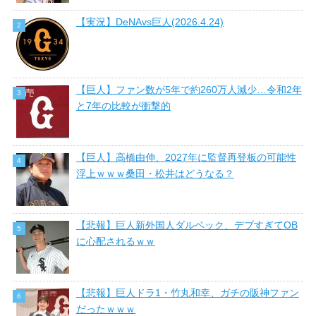
【実況】DeNAvs巨人(2026.4.24)
【巨人】ファン数が5年で約260万人減少…令和2年
と7年の比較が衝撃的
【巨人】高橋由伸、2027年に監督再登板の可能性
浮上ｗｗｗ桑田・松井はどうなる？
【悲報】巨人新外国人ダルベック、デブすぎてOB
に心配されるｗｗ
【悲報】巨人ドラ1・竹丸和幸、ガチの阪神ファン
だったｗｗｗ