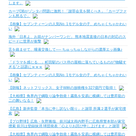
します」
カープOBがゾンタバ問題に激怒！「謝罪会見を開くべき」「カープファ
ンも怒るで」
【画像】セブンティーンの人気No. 1モデル女の子、めちゃくちゃかわい
い
海外「日本よ、お前がナンバーワンだ」 熊本地震直後の日本の対応のス
ピードに世界が衝撃
舌を絡ませて、唾液交換して── ちゅっちゅしながらの濃厚エッ画像♪
「ドラマを感じる…」町田駅のバス停の屋根に落ちているものが“物騒す
ぎる”と話題にｗｗｗ
【画像】セブンティーンの人気No. 1モデル女の子、めちゃくちゃかわい
い
【朗報】ネットフリックス、女子W杯の放映権を327億円で取得！
【大相撲】角界内で綱取り論争勃発！霧島を安易に横綱しては豊昇龍の
二の舞いなる！
【広島】新井監督「本当に申し訳ない限り」と謝罪 所属２選手が家宅捜
索
【プロ野球】広島・矢野雅哉、前川誠太両内野手に広島県警本部が家宅
捜索 前川は登録抹消 球団発表「心よりお詫び申し上げます」と謝罪
【大相撲】角界内で綱取り論争勃発！霧島を安易に横綱しては豊昇龍の