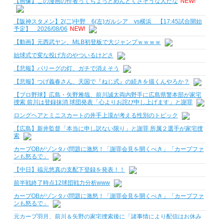
【画像】この漫画の作者ってちょっとめんどくさそうな人だな
NEW!
【阪神スタメン】2(二)中野 6(左)ガルシア vs横浜 【17:45試合開始
予定】 2026/08/06
NEW!
【動画】元西武ヤン、MLB初登板で大ジャンプｗｗｗｗ
始球式で変な投げ方のやついるけどさ
【悲報】パリーグの灯、ガチで消えそう
【悲報】つげ義春さん、天国で『ねじ式』の続きを描くんやろか？
【プロ野球】広島・矢野雅哉、前川誠太両内野手に広島県警本部が家宅
捜索 前川は登録抹消 球団発表「心よりお詫び申し上げます」と謝罪
ロングヘアとミニスカートの井手上漠が考える性別のトピック
【広島】新井監督「本当に申し訳ない限り」と謝罪 所属２選手が家宅捜
索
カープOBがゾンタバ問題に激怒！「謝罪会見を開くべき」「カープファ
ンも怒るで」
【中日】福元悠真の支配下登録を発表！！
前半戦終了時点12球団戦力分析www
カープOBがゾンタバ問題に激怒！「謝罪会見を開くべき」「カープファ
ンも怒るで」
元カープ羽月、前川＆矢野の家宅捜索後に「諸事情により配信はお休み