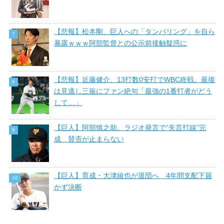
【悲報】松本剛、巨人への「タンパリング」を自ら
暴露ｗｗｗ阿部監督との公示前接触疑惑に
【悲報】近藤健介、13打数0安打でWBC終戦。最後
は見逃し三振にファン絶句「最強の1番打者がどう
して…」
【巨人】阿部慎之助、ラジオ発言で“失言打線”完
成 賛否が止まらない
【巨人】育成・大津綾也が退団へ 4年間支配下届
かず決断