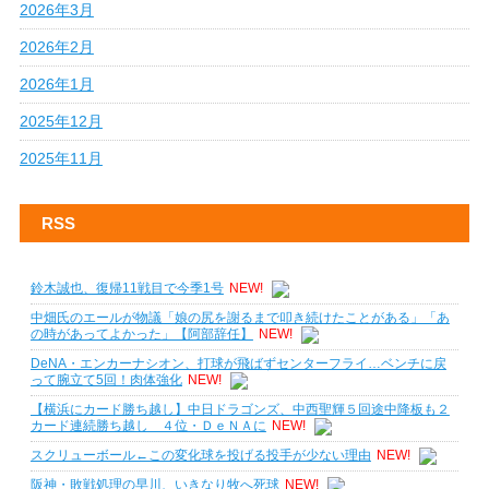
2026年3月
2026年2月
2026年1月
2025年12月
2025年11月
RSS
鈴木誠也、復帰11戦目で今季1号
NEW!
中畑氏のエールが物議「娘の尻を謝るまで叩き続けたことがある」「あ
の時があってよかった」【阿部辞任】
NEW!
DeNA・エンカーナシオン、打球が飛ばずセンターフライ…ベンチに戻
って腕立て5回！肉体強化
NEW!
【横浜にカード勝ち越し】中日ドラゴンズ、中西聖輝５回途中降板も２
カード連続勝ち越し ４位・ＤｅＮＡに
NEW!
スクリューボール←この変化球を投げる投手が少ない理由
NEW!
阪神・敗戦処理の早川、いきなり牧へ死球
NEW!