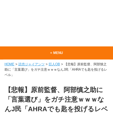
≡ MENU
HOME
>
読売ジャイアンツ
>
巨人OB
> 【悲報】原前監督、阿部慎之
ホーム
助に「言葉選び」をガチ注意ｗｗｗなんJ民「AHRAでも匙を投げるレ
ベル」
当サイトについて
お問い合わせ
【悲報】原前監督、阿部慎之助に
RSS
「言葉選び」をガチ注意ｗｗｗな
んJ民「AHRAでも匙を投げるレベ