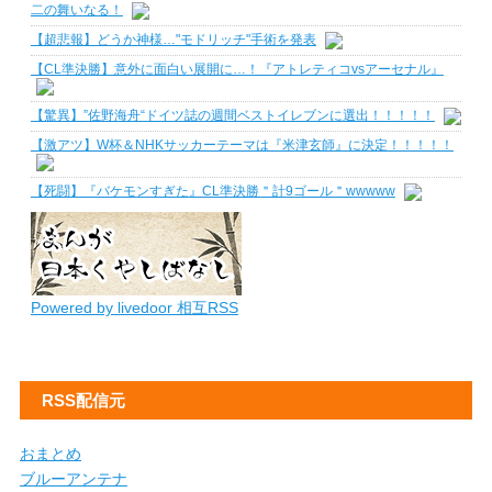
二の舞いなる！
【超悲報】どうか神様…"モドリッチ"手術を発表
【CL準決勝】意外に面白い展開に…！『アトレティコvsアーセナル』
【驚異】”佐野海舟“ドイツ誌の週間ベストイレブンに選出！！！！！
【激アツ】W杯＆NHKサッカーテーマは『米津玄師』に決定！！！！！
【死闘】『バケモンすぎた』CL準決勝＂計9ゴール＂wwwww
Powered by livedoor 相互RSS
RSS配信元
おまとめ
ブルーアンテナ