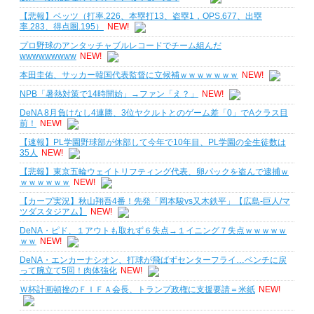
【悲報】ベッツ（打率.226、本塁打13、盗塁1，OPS.677、出塁
率.283、得点圏.195）
NEW!
プロ野球のアンタッチャブルレコードでチーム組んだ
wwwwwwwww
NEW!
本田圭佑、サッカー韓国代表監督に立候補ｗｗｗｗｗｗｗ
NEW!
NPB「暑熱対策で14時開始」→ファン「え？」
NEW!
DeNA 8月負けなし4連勝、3位ヤクルトとのゲーム差「0」でAクラス目
前！
NEW!
【速報】PL学園野球部が休部して今年で10年目、PL学園の全生徒数は
35人
NEW!
【悲報】東京五輪ウェイトリフティング代表、卵パックを盗んで逮捕ｗ
ｗｗｗｗｗｗ
NEW!
【カープ実況】秋山翔吾4番！先発「岡本駿vs又木鉄平」【広島-巨人/マ
ツダスタジアム】
NEW!
DeNA・ピド、１アウトも取れず６失点→１イニング７失点ｗｗｗｗｗ
ｗｗ
NEW!
DeNA・エンカーナシオン、打球が飛ばずセンターフライ…ベンチに戻
って腕立て5回！肉体強化
NEW!
Ｗ杯計画頓挫のＦＩＦＡ会長、トランプ政権に支援要請＝米紙
NEW!