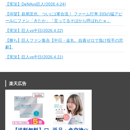
【実況】DeNAvs巨人(2026.4.24)
【待望】萩尾匡也、ついに1軍合流！ ファーム打率.333の猛アピ
ールにファン「きたか」「言ってるそばから呼ばれたｗ」
【実況】巨人vs中日(2026.4.22)
【勝ち】巨人ファン集合【中日・金丸、自責ゼロで負け投手の悲
劇】
【実況】巨人vs中日(2026.4.21)
楽天広告