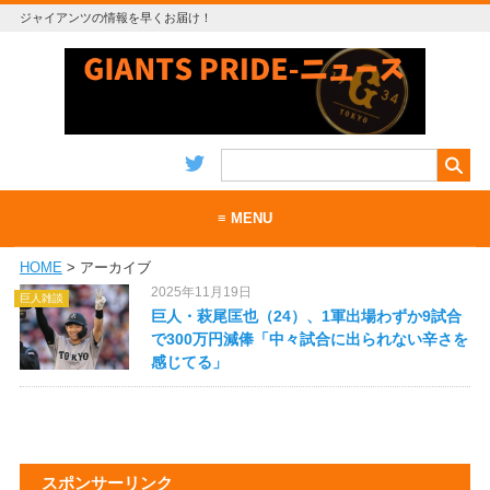
ジャイアンツの情報を早くお届け！
≡ MENU
HOME
> アーカイブ
ホーム
2025年11月19日
巨人雑談
当サイトについて
巨人・萩尾匡也（24）、1軍出場わずか9試合
で300万円減俸「中々試合に出られない辛さを
お問い合わせ
感じてる」
RSS
スポンサーリンク