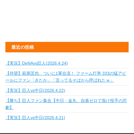
最近の投稿
【実況】DeNAvs巨人(2026.4.24)
【待望】萩尾匡也、ついに1軍合流！ ファーム打率.333の猛アピ
ールにファン「きたか」「言ってるそばから呼ばれたｗ」
【実況】巨人vs中日(2026.4.22)
【勝ち】巨人ファン集合【中日・金丸、自責ゼロで負け投手の悲
劇】
【実況】巨人vs中日(2026.4.21)