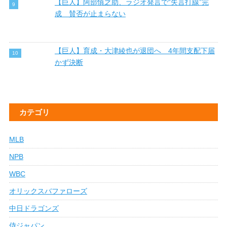
【巨人】阿部慎之助、ラジオ発言で“失言打線”完
成 賛否が止まらない
【巨人】育成・大津綾也が退団へ 4年間支配下届
かず決断
カテゴリ
MLB
NPB
WBC
オリックスバファローズ
中日ドラゴンズ
侍ジャパン