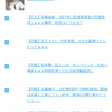
【巨人】高橋由伸、2027年に監督再登板の可能性
浮上ｗｗｗ桑田・松井はどうなる？
【悲報】巨人ドラ1・竹丸和幸、ガチの阪神ファン
だったｗｗｗ
【悲報】松本剛、巨人への「タンパリング」を自ら
暴露ｗｗｗ阿部監督との公示前接触疑惑に
【悲報】近藤健介、13打数0安打でWBC終戦。最後
は見逃し三振にファン絶句「最強の1番打者がどう
して…」