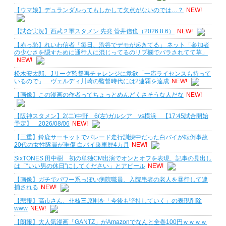
【ウマ娘】デュランダルってもしかして欠点がないのでは…？
NEW!
【試合実況】西武２軍スタメン 先発:菅井信也（2026.8.6）
NEW!
【赤っ恥】れいわ信者「毎日、渋谷でデモが起きてる」 ネット「参加者
の少なさを隠すために通行人に混じってるのリプ欄でバラされてて草」
NEW!
松木安太郎、Jリーグ監督再チャレンジに意欲「一応ライセンスも持って
いるので」 ヴェルディ川崎の監督時代には2連覇を達成
NEW!
【画像】この漫画の作者ってちょっとめんどくさそうな人だな
NEW!
【阪神スタメン】2(二)中野 6(左)ガルシア vs横浜 【17:45試合開始
予定】 2026/08/06
NEW!
【三重】鈴鹿サーキットでパレード走行訓練中だった白バイが転倒事故
20代の女性隊員が重傷 白バイ乗車歴4カ月
NEW!
SixTONES 田中樹 初の単独CM出演でオンとオフを表現、記事の見出し
は「“いい男の休日”にしてください」とアピール
NEW!
【画像】ガチでパワー系っぽい病院職員、入院患者の老人を暴行して逮
捕される
NEW!
【悲報】高市さん、非核三原則を「今後も堅持していく」の表現削除
www
NEW!
【朗報】大人気漫画「GANTZ」がAmazonでなんと全巻100円ｗｗｗｗ