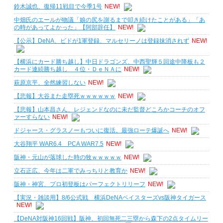
鈴木誠也、復帰11戦目で今季1号
NEW!
中畑氏のエールが物議「娘の尻を謝るまで叩き続けたことがある」「あ
の時があってよかった」【阿部辞任】
NEW!
【公示】DeNA、ビドが1軍登録、マルセリーノは登録抹消されず
NEW!
【横浜にカード勝ち越し】中日ドラゴンズ、中西聖輝５回途中降板も２
カード連続勝ち越し ４位・ＤｅＮＡに
NEW!
萩原京平、全然練習しない
NEW!
【悲報】大谷また走塁死ｗｗｗｗｗｗ
NEW!
【悲報】山本昌さん、レジェンドなのに未だ監督どころかコーチのオフ
ァーすらない
NEW!
ドジャース・グラスノーもついに復活。最強ローテ爆誕へ
NEW!
大谷翔平 WAR6.4 PCA WAR7.5
NEW!
阪神・元山が落球した時の牧ｗｗｗｗｗ
NEW!
立石正広、今年は二軍でみっちりと教育か
NEW!
阪神・神宮、プロ初登板はパーフェクトリリーフ
NEW!
【実況・雑談用】8/6公式戦 横浜DeNAベイスターズvs阪神タイガース
NEW!
【DeNA対阪神16回戦】阪神、初回無死二三塁から森下の2点タイムリー