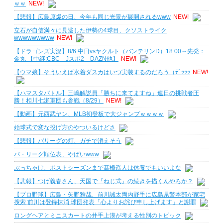
ｗｗ
NEW!
【悲報】広島原爆の日、今年も同じ光景が展開されるwww
NEW!
立石が自信満々に見逃した伊勢の4球目、クソストライク
wwwwwwwww
NEW!
【ドラゴンズ実況】8/6 中日vsヤクルト（バンテリンD）18:00～先発：
金丸 【中継:CBC Jスポ2 DAZN他】
NEW!
【ウマ娘】そういえば水着ダスカはいつ実装するのだろう（ﾃﾞｯｯｯ
NEW!
【ハマスタバトル】三嶋解説員「勝ちに来てますね」連日の挑戦者圧
勝！相川七瀬軍団も参戦（8/29）
NEW!
【動画】元西武ヤン、MLB初登板で大ジャンプｗｗｗｗ
始球式で変な投げ方のやついるけどさ
【悲報】パリーグの灯、ガチで消えそう
パ・リーグ順位表、やばいwww
ぶっちゃけ、ポストシーズンまで髙橋遥人は休養でもいいよな
【悲報】つげ義春さん、天国で『ねじ式』の続きを描くんやろか？
【プロ野球】広島・矢野雅哉、前川誠太両内野手に広島県警本部が家宅
捜索 前川は登録抹消 球団発表「心よりお詫び申し上げます」と謝罪
ロングヘアとミニスカートの井手上漠が考える性別のトピック