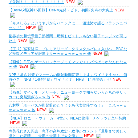
で先制！！！！！！！！！！！！
NEW!
【DeNA対阪神16回戦】DeNA先発・ビド、初回7失点の大炎上
NEW!
「キスしろ」というヤジからパニックに… 渡邊渚が語るフラッシュバ
ック「1...
NEW!
世界初の超伝導量子熱機関…燃料もピストンもない量子エンジンが回っ
た！
NEW!
【正式】冨安健洋 プレミアリーグ・クリスタルパレス入りへ BBCな
ど複数メディアが報道キターｗｗｗｗｗｗｗｗ 他
NEW!
【画像】FIFAのゲームパッケージってマジでエムバペばっかなんだなｗ
ｗ 他
NEW!
NPB「暑さ対策でファームの開始時間変更します」ワイ「ええやん、何
時や？」NPB「14時開始」ワイ「え？」NPB「14時開始」 他
NEW!
【画像】マイケル・オリーセ、ニューヨークで知らない人たちの草サッ
カーに突然混ざるｗｗ 他
NEW!
八村塁「ホーバスが監督辞めた？じゃあ代表復帰する！」←これｗｗｗ
ｗｗｗｗｗｗ 他
NEW!
【NBA】ロニー・ウォーカー4世が、NBAに復帰 ナゲッツと単年契約
NEW!
寿美花代さん死去 息子の高嶋政宏・政伸がコメント「最期まで美しく
凛とした表情」「最期の最期まで大女優」「
NEW!