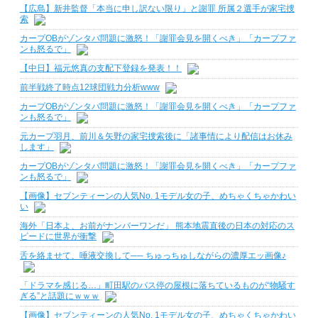
【広島】新井監督「本当に申し訳ない限り」と謝罪 所属２選手が家宅捜
索
カープOBがゾンタバ問題に激怒！「謝罪会見を開くべき」「カープファ
ンも怒るで」
【中日】福元悠真の支配下登録を発表！！
前半戦終了時点12球団戦力分析www
カープOBがゾンタバ問題に激怒！「謝罪会見を開くべき」「カープファ
ンも怒るで」
元カープ羽月、前川＆矢野の家宅捜索後に「諸事情により配信はお休み
します」
カープOBがゾンタバ問題に激怒！「謝罪会見を開くべき」「カープファ
ンも怒るで」
【画像】セブンティーンの人気No. 1モデル女の子、めちゃくちゃかわい
い
海外「日本よ、お前がナンバーワンだ」 熊本地震直後の日本の対応のス
ピードに世界が衝撃
舌を絡ませて、唾液交換して── ちゅっちゅしながらの濃厚エッ画像♪
「ドラマを感じる…」町田駅のバス停の屋根に落ちているものが“物騒す
ぎる”と話題にｗｗｗ
【画像】セブンティーンの人気No. 1モデル女の子、めちゃくちゃかわい