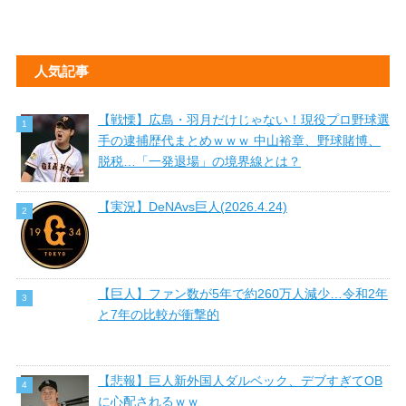
人気記事
【戦慄】広島・羽月だけじゃない！現役プロ野球選
手の逮捕歴代まとめｗｗｗ 中山裕章、野球賭博、
脱税…「一発退場」の境界線とは？
【実況】DeNAvs巨人(2026.4.24)
【巨人】ファン数が5年で約260万人減少…令和2年
と7年の比較が衝撃的
【悲報】巨人新外国人ダルベック、デブすぎてOB
に心配されるｗｗ