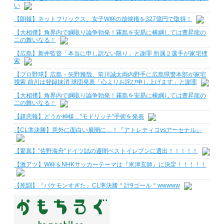
い
【朗報】ネットフリックス、女子W杯の放映権を327億円で取得！
【大相撲】角界内で綱取り論争勃発！霧島を安易に横綱しては豊昇龍の
二の舞いなる！
【広島】新井監督「本当に申し訳ない限り」と謝罪 所属２選手が家宅捜
索
【プロ野球】広島・矢野雅哉、前川誠太両内野手に広島県警本部が家宅
捜索 前川は登録抹消 球団発表「心よりお詫び申し上げます」と謝罪
【大相撲】角界内で綱取り論争勃発！霧島を安易に横綱しては豊昇龍の
二の舞いなる！
【超悲報】どうか神様…"モドリッチ"手術を発表
【CL準決勝】意外に面白い展開に…！『アトレティコvsアーセナル』
【驚異】”佐野海舟“ドイツ誌の週間ベストイレブンに選出！！！！！
【激アツ】W杯＆NHKサッカーテーマは『米津玄師』に決定！！！！！
【死闘】『バケモンすぎた』CL準決勝＂計9ゴール＂wwwww