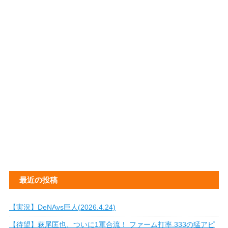
最近の投稿
【実況】DeNAvs巨人(2026.4.24)
【待望】萩尾匡也、ついに1軍合流！ ファーム打率.333の猛アピ