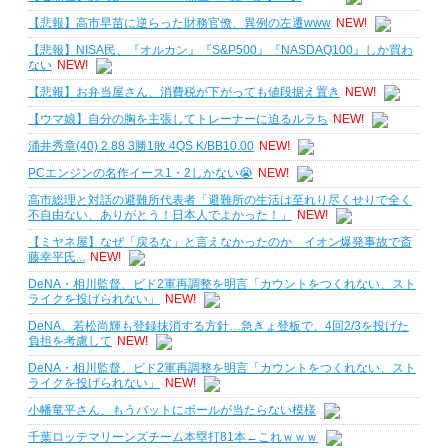
【悲報】高市早苗に逆らった財務官僚、異例の左遷www
NEW!
【悲報】NISA民、『オルカン』『S&P500』『NASDAQ100』しか買わ
ない
NEW!
【悲報】お弁当屋さん、消費税が下がっても値段据え置き
NEW!
【ウマ娘】自分の胸を主張してトレーナーに迫るルラち
NEW!
涌井秀章(40) 2.88 3勝1敗 4QS K/BB10.00
NEW!
PCエンジンの名作イース1・2しかない😭
NEW!
高市総理と対話の避難所代表者「避難所の生活は至れり尽くせりで全く
不自由ない、ありがとう！日本人でよかった！」
NEW!
【ミヤネ屋】なぜ「戻るな」と言えなかったのか イオン爆発事故で斎
藤幸平氏...
NEW!
DeNA・相川監督、ビド2軍再調整を明言「カウントをつくれない、スト
ライクを投げられない」
NEW!
DeNA、若松尚輝も登録抹消する方針…急きょ登板で、4回2/3を投げた
負担を考慮して
NEW!
DeNA・相川監督、ビド2軍再調整を明言「カウントをつくれない、スト
ライクを投げられない」
NEW!
小幡竜平さん、もうバットにボールが当たらない模様
千葉ロッテマリーンズチーム本塁打81本←これｗｗｗ