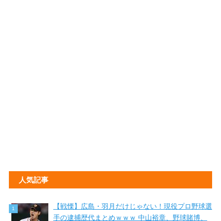
人気記事
【戦慄】広島・羽月だけじゃない！現役プロ野球選
手の逮捕歴代まとめｗｗｗ 中山裕章、野球賭博、