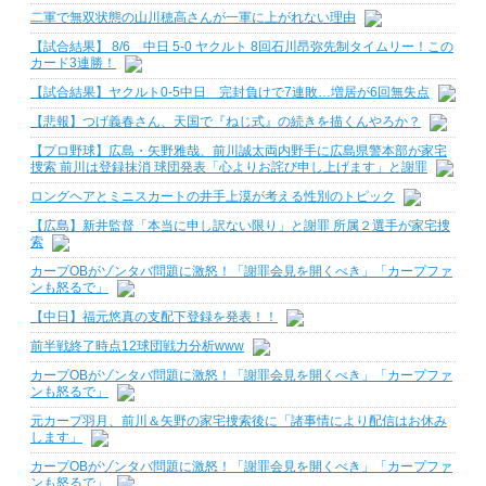
二軍で無双状態の山川穂高さんが一軍に上がれない理由
【試合結果】 8/6 中日 5-0 ヤクルト 8回石川昂弥先制タイムリー！この
カード3連勝！
【試合結果】ヤクルト0-5中日 完封負けで7連敗…増居が6回無失点
【悲報】つげ義春さん、天国で『ねじ式』の続きを描くんやろか？
【プロ野球】広島・矢野雅哉、前川誠太両内野手に広島県警本部が家宅
捜索 前川は登録抹消 球団発表「心よりお詫び申し上げます」と謝罪
ロングヘアとミニスカートの井手上漠が考える性別のトピック
【広島】新井監督「本当に申し訳ない限り」と謝罪 所属２選手が家宅捜
索
カープOBがゾンタバ問題に激怒！「謝罪会見を開くべき」「カープファ
ンも怒るで」
【中日】福元悠真の支配下登録を発表！！
前半戦終了時点12球団戦力分析www
カープOBがゾンタバ問題に激怒！「謝罪会見を開くべき」「カープファ
ンも怒るで」
元カープ羽月、前川＆矢野の家宅捜索後に「諸事情により配信はお休み
します」
カープOBがゾンタバ問題に激怒！「謝罪会見を開くべき」「カープファ
ンも怒るで」