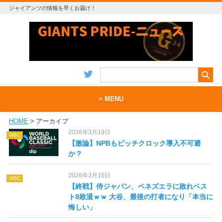
ジャイアンツの情報を早くお届け！
≡ MENU
HOME
> アーカイブ
ホーム
2026年3月19日
WBC
当サイトについて
【激論】NPBもピッチクロック導入不可避
か？
お問い合わせ
2026年3月15日
WBC
RSS
【終戦】侍ジャパン、ベネズエラに敗れベス
ト8敗退ｗｗ 大谷、最後の打者になり「本当に
悔しい」