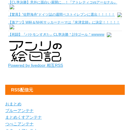
【CL準決勝】意外に面白い展開に…！『アトレティコvsアーセナル』
【驚異】”佐野海舟“ドイツ誌の週間ベストイレブンに選出！！！！！
【激アツ】W杯＆NHKサッカーテーマは『米津玄師』に決定！！！！！
【死闘】『バケモンすぎた』CL準決勝＂計9ゴール＂wwwww
Powered by livedoor 相互RSS
RSS配信元
おまとめ
ブルーアンテナ
まとめくすアンテナ
つべこアンテナ