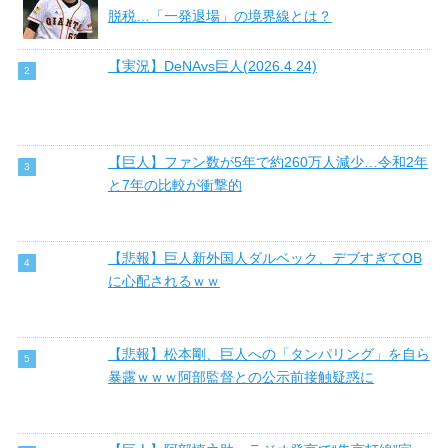
脱税…「一発退場」の境界線とは？
【実況】DeNAvs巨人(2026.4.24)
【巨人】ファン数が5年で約260万人減少…令和2年
と7年の比較が衝撃的
【悲報】巨人新外国人ダルベック、デブすぎてOB
に心配されるｗｗ
【悲報】松本剛、巨人への「タンパリング」を自ら
暴露ｗｗｗ阿部監督との公示前接触疑惑に