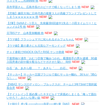
ラスです←これwwww 他
NEW!
高市早苗さん、広島市長のスピーチで眠くなってしまう 他
NEW!
【悲報】鎌田大地に日本代表の後輩３人が高級ブランドプレゼントして
しまうｗｗｗｗｗｗｗ 他
NEW!
【2軍】DeNA 2－1 巨人、先発藤浪6回途中1失点！小田タイムリー！ヒ
ュンメル1号 他
NEW!
元TBSアナ 山本里奈離婚 他
NEW!
【ウマ娘】フラッシュママに叱られるオルフェちゃん
NEW!
【ウマ娘】夏の暑さにも元気なアーモンドッグ
NEW!
チャド参戦でKNOCK OUTとRISE ケンカ勃発
NEW!
千葉県袖ケ浦市「おむつ交換で噛みつかれ」看護助手の男を逮捕 90歳
入院患者の顔や腹を殴るなどケガさせた疑い [8/6]
NEW!
白石「あ、あきら様……？」あきら「……白石」
NEW!
【サッカー】サッカー王国ブラジルで進むサッカー離れ 36％が「関心
なし」...
NEW!
【NBA】サンズのディロン・ブルックスが、チームと3年73milで契約延
長合意
NEW!
【ナイトレイン】舐め腐ったネタビルドで床舐めしまくる「俺って面白
いやろ？」みたいな寒い奴
NEW!
【セ順位】虎=兎-====//====燕星===鯉=竜【8/6】
NEW!