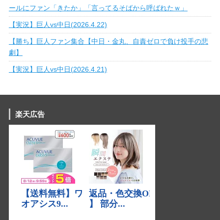
ールにファン「きたか」「言ってるそばから呼ばれたｗ」
【実況】巨人vs中日(2026.4.22)
【勝ち】巨人ファン集合【中日・金丸、自責ゼロで負け投手の悲
劇】
【実況】巨人vs中日(2026.4.21)
楽天広告