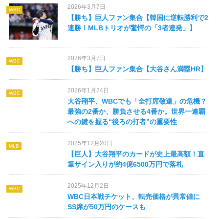
2026年3月7日
WBC
【勝ち】巨人ファン集合【韓国に逆転勝利で2
連勝！MLBトリオが驚愕の「3者連発」】
2026年3月7日
WBC
【勝ち】巨人ファン集合【大谷さん満塁HR】
2026年1月24日
WBC
大谷翔平、WBCでも「全打席敬遠」の危機？
最強の2番か、勝負させる4番か。世界一連覇
への鍵を握る“後ろの打者”の重要性
2025年12月20日
MLB
【巨人】大谷翔平のカードが史上最高額！直
筆サイン入りが約4億6500万円で落札
2025年12月2日
WBC
WBC日本戦チケット、転売価格が異常値に
SS席が50万円のケースも