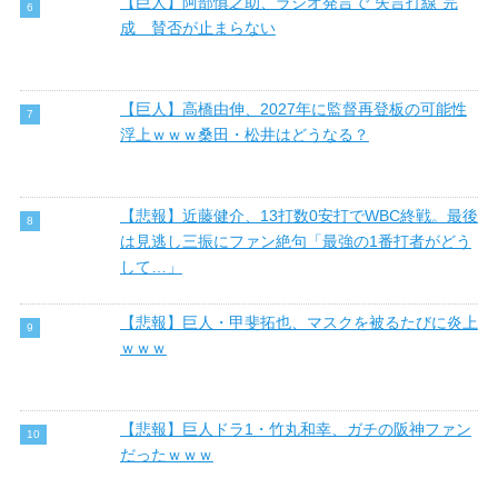
【巨人】阿部慎之助、ラジオ発言で“失言打線”完
成 賛否が止まらない
【巨人】高橋由伸、2027年に監督再登板の可能性
浮上ｗｗｗ桑田・松井はどうなる？
【悲報】近藤健介、13打数0安打でWBC終戦。最後
は見逃し三振にファン絶句「最強の1番打者がどう
して…」
【悲報】巨人・甲斐拓也、マスクを被るたびに炎上
ｗｗｗ
【悲報】巨人ドラ1・竹丸和幸、ガチの阪神ファン
だったｗｗｗ