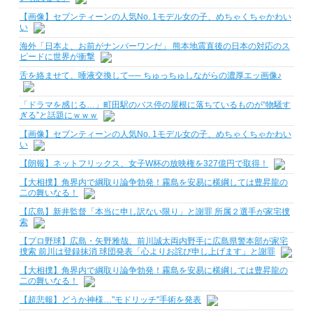
【画像】セブンティーンの人気No. 1モデル女の子、めちゃくちゃかわい
い
海外「日本よ、お前がナンバーワンだ」 熊本地震直後の日本の対応のス
ピードに世界が衝撃
舌を絡ませて、唾液交換して── ちゅっちゅしながらの濃厚エッ画像♪
「ドラマを感じる…」町田駅のバス停の屋根に落ちているものが“物騒す
ぎる”と話題にｗｗｗ
【画像】セブンティーンの人気No. 1モデル女の子、めちゃくちゃかわい
い
【朗報】ネットフリックス、女子W杯の放映権を327億円で取得！
【大相撲】角界内で綱取り論争勃発！霧島を安易に横綱しては豊昇龍の
二の舞いなる！
【広島】新井監督「本当に申し訳ない限り」と謝罪 所属２選手が家宅捜
索
【プロ野球】広島・矢野雅哉、前川誠太両内野手に広島県警本部が家宅
捜索 前川は登録抹消 球団発表「心よりお詫び申し上げます」と謝罪
【大相撲】角界内で綱取り論争勃発！霧島を安易に横綱しては豊昇龍の
二の舞いなる！
【超悲報】どうか神様…"モドリッチ"手術を発表