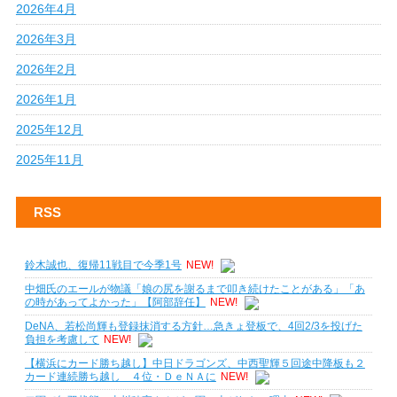
2026年4月
2026年3月
2026年2月
2026年1月
2025年12月
2025年11月
RSS
鈴木誠也、復帰11戦目で今季1号
NEW!
中畑氏のエールが物議「娘の尻を謝るまで叩き続けたことがある」「あ
の時があってよかった」【阿部辞任】
NEW!
DeNA、若松尚輝も登録抹消する方針…急きょ登板で、4回2/3を投げた
負担を考慮して
NEW!
【横浜にカード勝ち越し】中日ドラゴンズ、中西聖輝５回途中降板も２
カード連続勝ち越し ４位・ＤｅＮＡに
NEW!