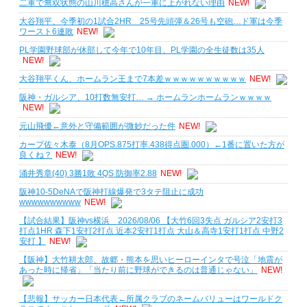
二軍で無双状態の山川穂高さんが一軍に上がれない理由
NEW!
大谷翔平、今季初の1試合2HR 25号先頭弾＆26号も空砲…ド軍は今季
ワースト6連敗
NEW!
PL学園野球部が休部して今年で10年目、PL学園の全生徒数は35人
NEW!
大谷翔平くん、ホームラン王まで7本差ｗｗｗｗｗｗｗｗｗｗ
NEW!
阪神・ガルシア、10打数無安打… → ホームランホームランｗｗｗｗ
NEW!
元山飛優←意外と守備範囲が微妙だった件
NEW!
カープ佐々木泰（8月OPS.875打率.438得点圏.000）←1番に置いた方が
良くね？
NEW!
涌井秀章(40) 3勝1敗 4QS 防御率2.88
NEW!
阪神10-5DeNAで阪神打線爆発で3タテ阻止に成功
wwwwwwwwww
NEW!
【試合結果】阪神vs横浜 2026/08/06 【大竹6回3失点 ガルシア2安打3
打点1HR 森下1安打2打点 近本2安打1打点 大山＆高寺1安打1打点 中野2
安打 】
NEW!
【阪神】大竹耕太郎、故郷・熊本を思いヒーローインタで号泣「地震が
あった時に帰省」「当たり前に野球ができるのは普通じゃない」
NEW!
【悲報】サッカー日本代表←所属クラブのネームバリューはワールドク