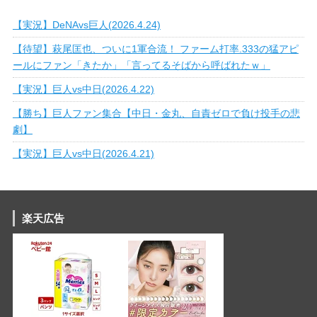
【実況】DeNAvs巨人(2026.4.24)
【待望】萩尾匡也、ついに1軍合流！ ファーム打率.333の猛アピ
ールにファン「きたか」「言ってるそばから呼ばれたｗ」
【実況】巨人vs中日(2026.4.22)
【勝ち】巨人ファン集合【中日・金丸、自責ゼロで負け投手の悲
劇】
【実況】巨人vs中日(2026.4.21)
楽天広告