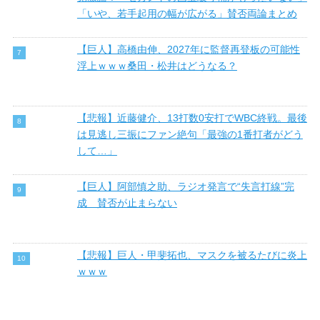
「いや、若手起用の幅が広がる」賛否両論まとめ
【巨人】高橋由伸、2027年に監督再登板の可能性
浮上ｗｗｗ桑田・松井はどうなる？
【悲報】近藤健介、13打数0安打でWBC終戦。最後
は見逃し三振にファン絶句「最強の1番打者がどう
して…」
【巨人】阿部慎之助、ラジオ発言で“失言打線”完
成 賛否が止まらない
【悲報】巨人・甲斐拓也、マスクを被るたびに炎上
ｗｗｗ