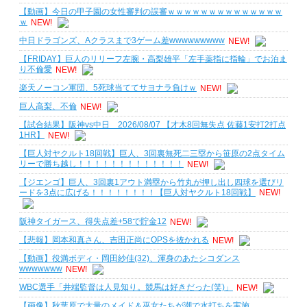
【動画】今日の甲子園の女性審判の誤審ｗｗｗｗｗｗｗｗｗｗｗｗｗｗ
ｗ
NEW!
中日ドラゴンズ、Aクラスまで3ゲーム差wwwwwwwww
NEW!
【FRIDAY】巨人のリリーフ左腕・高梨雄平「左手薬指に指輪」でお泊ま
り不倫愛
NEW!
楽天ノーコン軍団、5死球当ててサヨナラ負けｗ
NEW!
巨人高梨、不倫
NEW!
【試合結果】阪神vs中日 2026/08/07 【才木8回無失点 佐藤1安打2打点
1HR】
NEW!
【巨人対ヤクルト18回戦】巨人、3回裏無死二三塁から笹原の2点タイム
リーで勝ち越し！！！！！！！！！！！！！
NEW!
【ジエンゴ】巨人、3回裏1アウト満塁から竹丸が押し出し四球を選びリ
ードを3点に広げる！！！！！！！！【巨人対ヤクルト18回戦】
NEW!
阪神タイガース、得失点差+58で貯金12
NEW!
【悲報】岡本和真さん、吉田正尚にOPSを抜かれる
NEW!
【動画】役満ボディ・岡田紗佳(32)、渾身のあたシコダンス
wwwwwww
NEW!
WBC選手「井端監督は人見知り。競馬は好きだった(笑)」
NEW!
【画像】秋葉原で大量のメイド＆巫女たちが潮で水打ちを実施