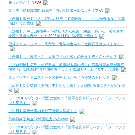
勝ったのだ！
NEW!
ロッテ小島和哉(30) 13試合 4勝6敗 防御率3.41←今オフFA
【悲報】阪神ドリス、7年ぶり3失点で逆転負け 「いつか来るな」と準
備はしてた模様
【訃報】元中日1位投手・小島弘務さん死去 58歳 肺がん 浜松修学
舎高の監督を務めていた2025年11月に脳梗塞で倒れる
聖隷クリストファー・高部陸、青学大進学へ「進路変更はありません」
【悲報】つげ義春さん、天国で『ねじ式』の続きを描くんやろか？
【プロ野球】広島・矢野雅哉、前川誠太両内野手に広島県警本部が家宅
捜索 前川は登録抹消 球団発表「心よりお詫び申し上げます」と謝罪
ロングヘアとミニスカートの井手上漠が考える性別のトピック
【広島】新井監督「本当に申し訳ない限り」と謝罪 所属２選手が家宅捜
索
カープOBがゾンタバ問題に激怒！「謝罪会見を開くべき」「カープファ
ンも怒るで」
【中日】福元悠真の支配下登録を発表！！
前半戦終了時点12球団戦力分析www
カープOBがゾンタバ問題に激怒！「謝罪会見を開くべき」「カープファ
ンも怒るで」