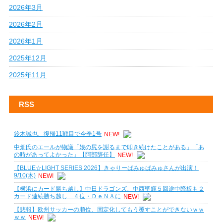
2026年3月
2026年2月
2026年1月
2025年12月
2025年11月
RSS
鈴木誠也、復帰11戦目で今季1号
NEW!
中畑氏のエールが物議「娘の尻を謝るまで叩き続けたことがある」「あ
の時があってよかった」【阿部辞任】
NEW!
【BLUE☆LIGHT SERIES 2026】きゃりーぱみゅぱみゅさんが出演！
9/10(木)
NEW!
【横浜にカード勝ち越し】中日ドラゴンズ、中西聖輝５回途中降板も２
カード連続勝ち越し ４位・ＤｅＮＡに
NEW!
【悲報】欧州サッカーの順位、固定化してもう覆すことができないｗｗ
ｗｗ
NEW!