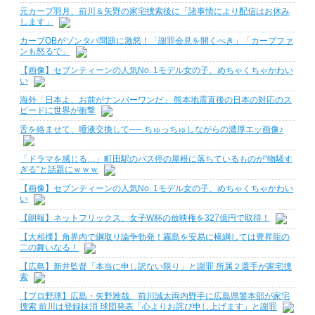
元カープ羽月、前川＆矢野の家宅捜索後に「諸事情により配信はお休み
します」
カープOBがゾンタバ問題に激怒！「謝罪会見を開くべき」「カープファ
ンも怒るで」
【画像】セブンティーンの人気No. 1モデル女の子、めちゃくちゃかわい
い
海外「日本よ、お前がナンバーワンだ」 熊本地震直後の日本の対応のス
ピードに世界が衝撃
舌を絡ませて、唾液交換して── ちゅっちゅしながらの濃厚エッ画像♪
「ドラマを感じる…」町田駅のバス停の屋根に落ちているものが“物騒す
ぎる”と話題にｗｗｗ
【画像】セブンティーンの人気No. 1モデル女の子、めちゃくちゃかわい
い
【朗報】ネットフリックス、女子W杯の放映権を327億円で取得！
【大相撲】角界内で綱取り論争勃発！霧島を安易に横綱しては豊昇龍の
二の舞いなる！
【広島】新井監督「本当に申し訳ない限り」と謝罪 所属２選手が家宅捜
索
【プロ野球】広島・矢野雅哉、前川誠太両内野手に広島県警本部が家宅
捜索 前川は登録抹消 球団発表「心よりお詫び申し上げます」と謝罪