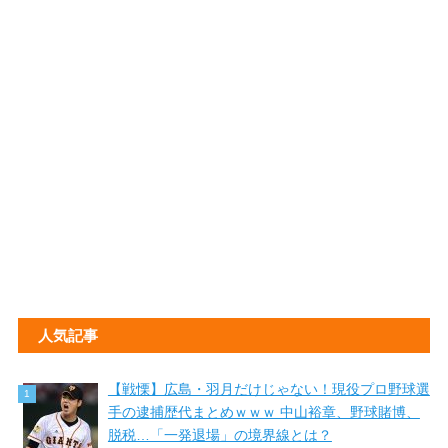
人気記事
【戦慄】広島・羽月だけじゃない！現役プロ野球選
手の逮捕歴代まとめｗｗｗ 中山裕章、野球賭博、
脱税…「一発退場」の境界線とは？