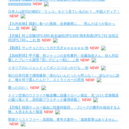
wwwwwwwww
NEW!
日本人はBYDの軽EV「ラッコ」をどう見ているのか？…中国メディア！
NEW!
【九州名物】鶏刺し食べた医師、全身麻痺に…「死んだほうが良かっ
た」 他
NEW!
【悲報】村上宗隆OPS.895 鈴木誠也OPS.840 岡本和真OPS.742 吉田正
尚OPS.740←これ 他
NEW!
【動画】サンチョとかいうガチ天才ｗｗｗｗｗｗ 他
NEW!
【高校野球】甲子園 初ジャッジの女性審判・佐藤加奈さん、自ら判定
覆したプレーを謝罪 ｢苦いデビュー戦に…｣ 他
NEW!
イタリアのレジェンドってポンコツばっかだな… 他
NEW!
初の日本代表で感情爆発「使わないんだったら呼ぶな！」 涙ながらに訴
え「俺を何で選んだんだ？」ストライカーの意地
NEW!
勝ったのだ！
NEW!
ドイツ空港のウクライナ輸送機に自爆ドローン接近、見つけた空港職員
が蹴り落とす…高性能プラスチック爆弾搭載！
NEW!
【悲報】韓国サッカー協会に性接待疑惑、「Jリーグの審判を統括する人
物」も含まれると報道
NEW!
聖隷クリストファー・高部陸、青学大進学へ「進路変更はありません」
NEW!