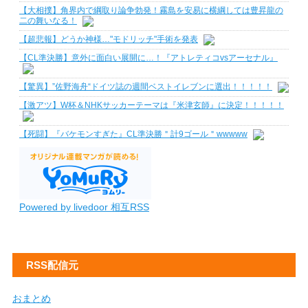
【大相撲】角界内で綱取り論争勃発！霧島を安易に横綱しては豊昇龍の
二の舞いなる！
【超悲報】どうか神様…"モドリッチ"手術を発表
【CL準決勝】意外に面白い展開に…！『アトレティコvsアーセナル』
【驚異】”佐野海舟“ドイツ誌の週間ベストイレブンに選出！！！！！
【激アツ】W杯＆NHKサッカーテーマは『米津玄師』に決定！！！！！
【死闘】『バケモンすぎた』CL準決勝＂計9ゴール＂wwwww
Powered by livedoor 相互RSS
RSS配信元
おまとめ