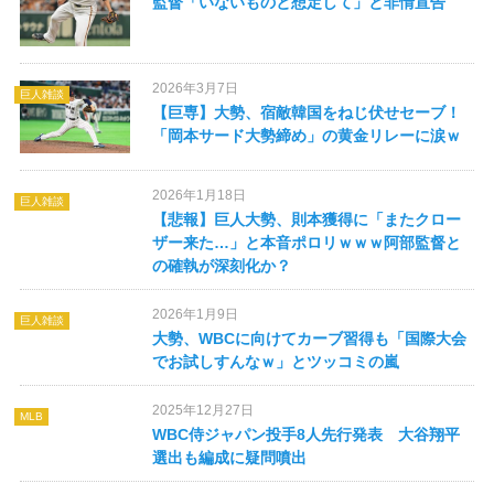
監督「いないものと想定して」と非情宣告
2026年3月7日
巨人雑談
【巨専】大勢、宿敵韓国をねじ伏せセーブ！
「岡本サード大勢締め」の黄金リレーに涙ｗ
2026年1月18日
巨人雑談
【悲報】巨人大勢、則本獲得に「またクロー
ザー来た…」と本音ポロリｗｗｗ阿部監督と
の確執が深刻化か？
2026年1月9日
巨人雑談
大勢、WBCに向けてカーブ習得も「国際大会
でお試しすんなｗ」とツッコミの嵐
2025年12月27日
MLB
WBC侍ジャパン投手8人先行発表 大谷翔平
選出も編成に疑問噴出