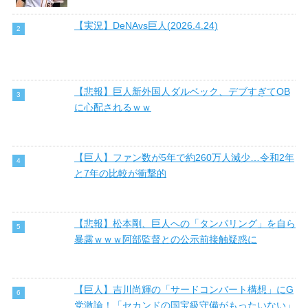
【実況】DeNAvs巨人(2026.4.24)
【悲報】巨人新外国人ダルベック、デブすぎてOB
に心配されるｗｗ
【巨人】ファン数が5年で約260万人減少…令和2年
と7年の比較が衝撃的
【悲報】松本剛、巨人への「タンパリング」を自ら
暴露ｗｗｗ阿部監督との公示前接触疑惑に
【巨人】吉川尚輝の「サードコンバート構想」にG
党激論！「セカンドの国宝級守備がもったいない」