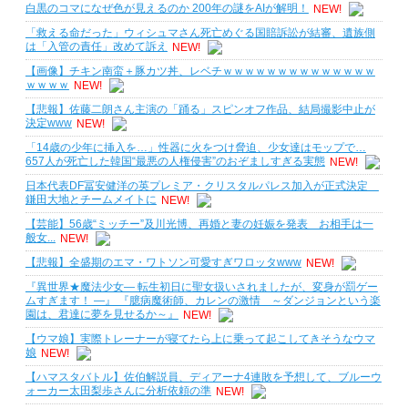
白黒のコマになぜ色が見えるのか 200年の謎をAIが解明！
NEW!
「救える命だった」ウィシュマさん死亡めぐる国賠訴訟が結審、遺族側
は「入管の責任」改めて訴え
NEW!
【画像】チキン南蛮＋豚カツ丼、レベチｗｗｗｗｗｗｗｗｗｗｗｗｗｗ
ｗｗｗｗ
NEW!
【悲報】佐藤二朗さん主演の「踊る」スピンオフ作品、結局撮影中止が
決定www
NEW!
「14歳の少年に挿入を…」性器に火をつけ脅迫、少女達はモップで…
657人が死亡した韓国“最悪の人権侵害”のおぞましすぎる実態
NEW!
日本代表DF冨安健洋の英プレミア・クリスタルパレス加入が正式決定
鎌田大地とチームメイトに
NEW!
【芸能】56歳“ミッチー”及川光博、再婚と妻の妊娠を発表 お相手は一
般女...
NEW!
【悲報】全盛期のエマ・ワトソン可愛すぎワロッタwww
NEW!
『異世界★魔法少女― 転生初日に聖女扱いされましたが、変身が罰ゲー
ムすぎます！ ―』 『臆病魔術師、カレンの激情 ～ダンジョンという楽
園は、君達に夢を見せるか～』
NEW!
【ウマ娘】実際トレーナーが寝てたら上に乗って起こしてきそうなウマ
娘
NEW!
【ハマスタバトル】佐伯解説員、ディアーナ4連敗を予想して、ブルーウ
ォーカー太田梨歩さんに分析依頼の準
NEW!